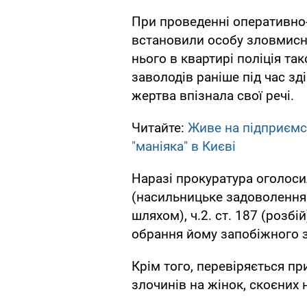
При проведенні оперативно-
встановили особу зловмисни
нього в квартирі поліція та
заволодів раніше під час зд
жертва впізнала свої речі.
Читайте:
Живе на підприємс
"маніяка" в Києві
Наразі прокуратура оголосил
(насильницьке задоволення
шляхом), ч.2. ст. 187 (розбі
обрання йому запобіжного з
Крім того, перевіряється пр
злочинів на жінок, скоєних н