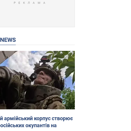
P NEWS
ій армійський корпус створює
російських окупантів на