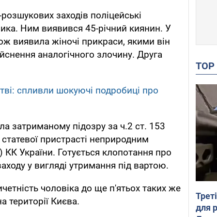
розшукових заходів поліцейські
ка. Ним виявився 45-річний киянин. У
кож виявила жіночі прикраси, якими він
ійснення аналогічного злочину. Друга
TO
тві: спливли шокуючі подробиці про
а затриманому підозру за ч.2 ст. 153
 статевої пристрасті неприродним
й) КК України. Готується клопотання про
аходу у вигляді утримання під вартою.
ичетність чоловіка до ще п'ятьох таких же
Трет
а території Києва.
для 