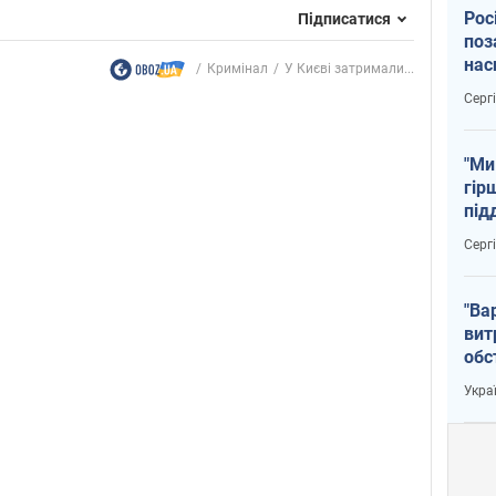
Рос
Підписатися
поз
нас
Кримінал
У Києві затримали...
тем
Серг
"Ми
гір
під
рак
Серг
"Ва
вит
обс
вря
Укра
офі