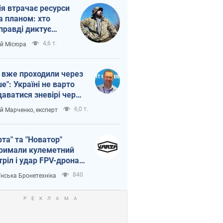
ія втрачає ресурси
а планом: хто
правді диктує
п війни
4,6 т.
ій Місюра
 вже проходили через
ше": Україні не варто
даватися зневірі через
етний терор
6,0 т.
ій Марченко, експерт
рта" та "Новатор"
римали кулеметний
тріл і удар FPV-дрона,
тувавши життя
840
їнська Бронетехніка
церу ЗСУ