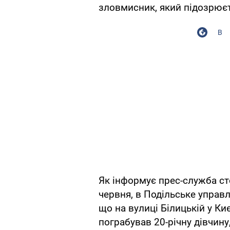
зловмисник, який підозрюєть
В
Як інформує прес-служба сто
червня, в Подільське управл
що на вулиці Білицькій у Ки
пограбував 20-річну дівчину, 