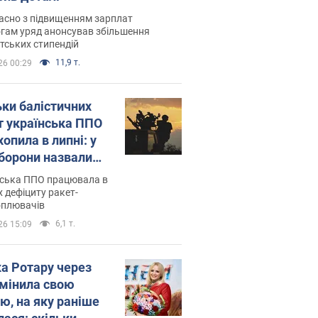
асно з підвищенням зарплат
гам уряд анонсував збільшення
тських стипендій
11,9 т.
26 00:29
ьки балістичних
т українська ППО
опила в липні: у
борони назвали
у
нська ППО працювала в
 дефіциту ракет-
оплювачів
6,1 т.
26 15:09
ка Ротару через
змінила свою
ю, на яку раніше