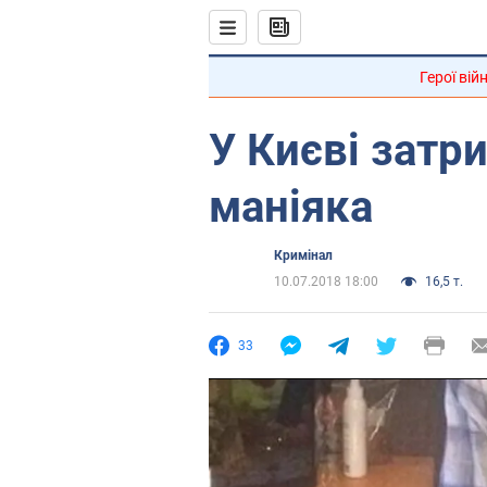
Герої вій
У Києві затр
маніяка
Кримінал
10.07.2018 18:00
16,5 т.
33