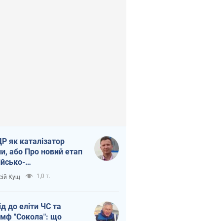
Р як каталізатор
ни, або Про новий етап
ійсько-
нічнокорейського
1,0 т.
сій Кущ
зу
ід до еліти ЧС та
умф "Сокола": що