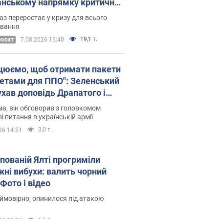
нському напрямку критичний
омфорт: як це вдалося
аз переростає у кризу для всього
овання
19,1 т.
роєкт
7.08.2026 16:40
цюємо, щоб отримати пакети
кетами для ППО": Зеленський
ухав доповідь Драпатого і
сував нові кроки
а, він обговорив з головкомом
і питання в українській армії
3,0 т.
26 14:51
упованій Ялті прогриміли
жні вибухи: валить чорний
Фото і відео
 ймовірно, опинилося під атакою