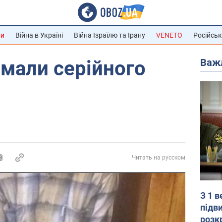
ни
Війна в Україні
Війна Ізраїлю та Ірану
VENETO
Російськ
Важ
имали серійного
Читать на русском
З 1 
підв
розк