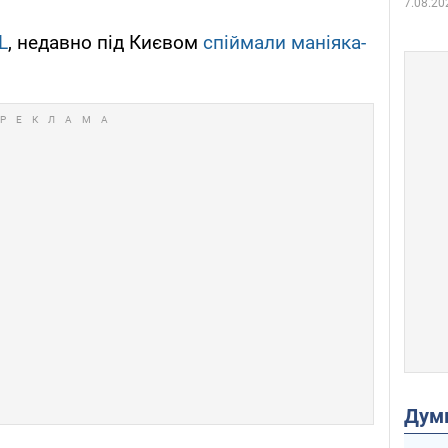
7.08.20
L
, недавно під Києвом
спіймали маніяка-
Дум