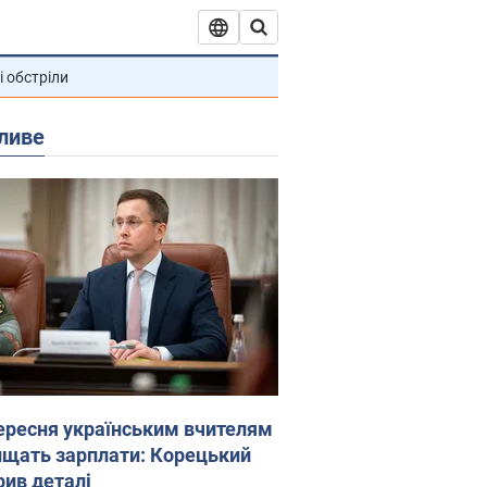
і обстріли
ливе
вересня українським вчителям
ищать зарплати: Корецький
рив деталі