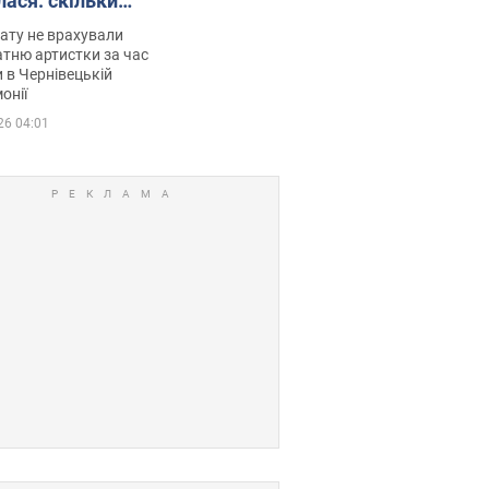
лася: скільки
мувала співачка
ату не врахували
тню артистки за час
 в Чернівецькій
онії
26 04:01