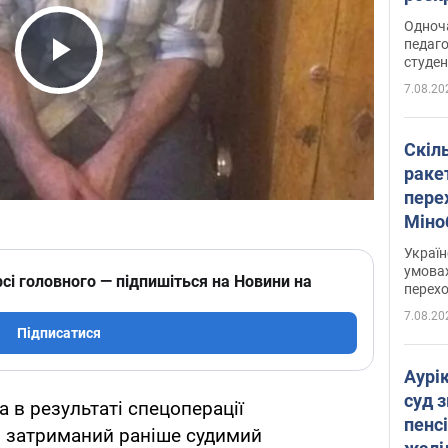
Одноч
педаго
студен
Play Video
7.08.20
Скіл
раке
перех
Міно
цифр
Украї
умовах
сі головного — підпишіться на Новини на
перех
7.08.20
Підписатися
Аурі
суд 
 в результаті спецоперації
пенсі
в затриманий раніше судимий