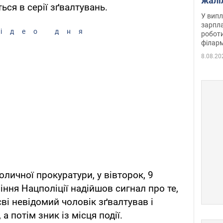
жалі
ся в серії зґвалтувань.
отри
У випл
зарпла
ідео дня
роботи
філарм
8.08.20
личної прокуратури, у вівторок, 9
іння Нацполіції надійшов сигнал про те,
єві невідомий чоловік зґвалтував і
а потім зник із місця події.