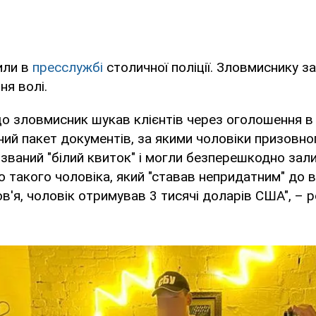
или в
пресслужбі
столичної поліції. Зловмиснику з
ня волі.
що зловмисник шукав клієнтів через оголошення в І
ий пакет документів, за якими чоловіки призовног
званий "білий квиток" і могли безперешкодно зал
го такого чоловіка, який "ставав непридатним" до в
в'я, чоловік отримував 3 тисячі доларів США", – р