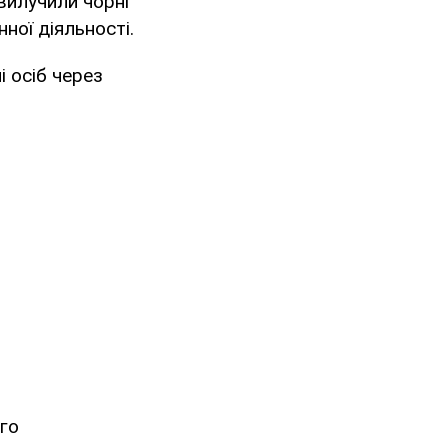
вилучили чорні
ної діяльності.
 осіб через
ого