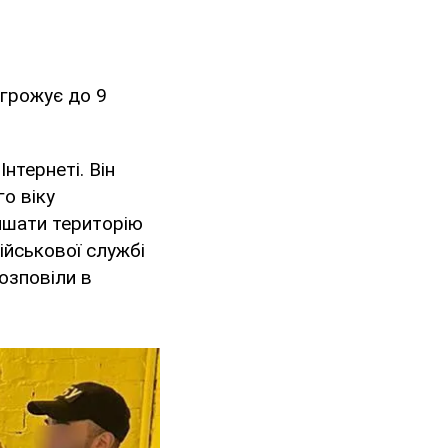
агрожує до 9
нтернеті. Він
о віку
ишати територію
ійськової службі
озповіли в