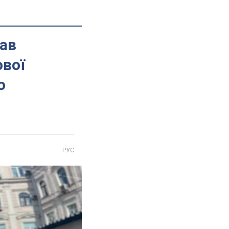
вав
ової
о
РУС