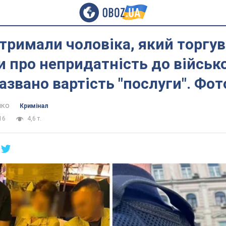
атримали чоловіка, який торгу
 про непридатність до військ
азвано вартість "послуги". Фот
нко
Кримінал
16
4,6 т.