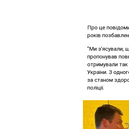
Про це повідом
років позбавлен
"Ми з'ясували, 
пропонував повн
отримували так 
України. З одно
за станом здоро
поліції.