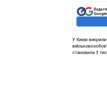
Будьте
Google
У Києві викрили
військовозобов'
становила 3 тис