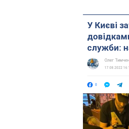
У Києві з
довідками
служби: н
Олег Тимче
17.08.2022 16:
0