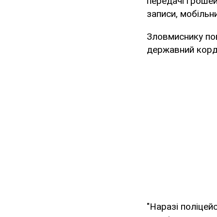
передачі грошей
записи, мобільни
Зловмиснику пов
державний корд
"Наразі поліцей