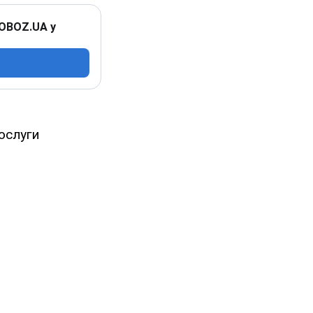
 OBOZ.UA у
послуги