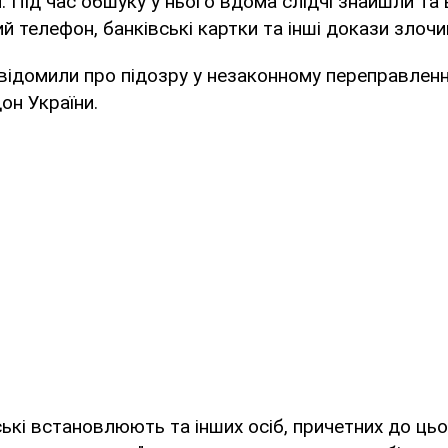
. Під час обшуку у нього вдома слідчі знайшли та 
й телефон, банківські картки та інші докази злочин
ідомили про підозру у незаконному переправленні
он України.
ські встановлюють та інших осіб, причетних до ць