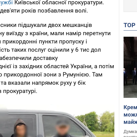
лужбі
Київської обласної прокуратури.
ев'яти років позбавлення волі.
TO
часники підшукали двох мешканців
у виїзду з країни, мали намір перетнути
прикордонні пункти пропуску і
ість таких послуг оцінили у 6 тис дол
забезпечили доставку
ієї із західних областей України, а потім
о прикордонної зони з Румунією. Там
та вказали напрямок руху у бік
 прокуратурі.
Крем
можл
майже
Інте
Думка,
ракети