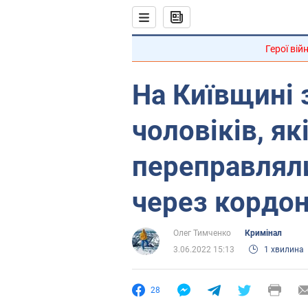
Герої вій
На Київщині 
чоловіків, які
переправлял
через кордо
Олег Тимченко
Кримінал
3.06.2022 15:13
1 хвилина
28