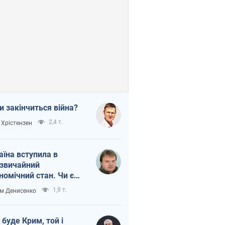
и закінчиться війна?
2,4 т.
 Хрістензен
аїна вступила в
звичайний
номічний стан. Чи є
тло вкінці тунелю?
1,9 т.
м Денисенко
 буде Крим, той і