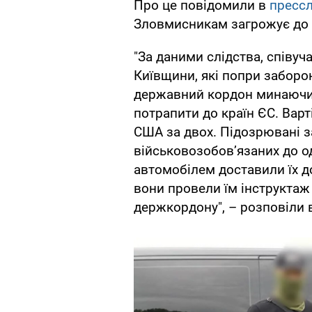
Про це повідомили в
пресс
Зловмисникам загрожує до д
"За даними слідства, співу
Київщини, які попри заборон
державний кордон минаючи 
потрапити до країн ЄС. Варт
США за двох. Підозрювані 
військовозобов’язаних до одн
автомобілем доставили їх д
вони провели їм інструктаж 
держкордону", – розповіли в