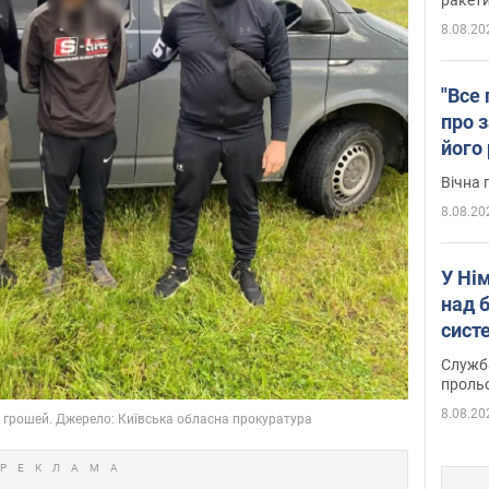
8.08.20
"Все 
про з
його
Київ
Вічна 
8.08.20
У Ні
над 
систе
Служба
проль
8.08.20