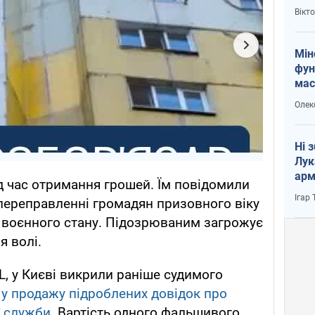
і Пу
Вікт
Мін
фун
мас
Олек
Ні 
Лук
арм
д час отримання грошей. Їм повідомили
Ігар
переправленні громадян призовного віку
 воєнного стану. Підозрюваним загрожує
я волі.
, у Києві викрили раніше судимого
у продажу підроблених довідок про
ї служби
. Вартість одного фальшивого