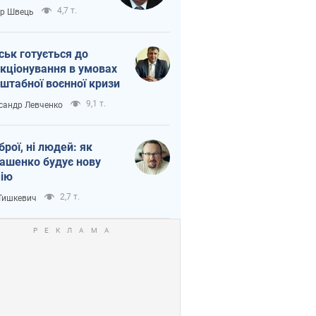
тіна?
4,7 т.
ор Швець
ськ готується до
кціонування в умовах
штабної воєнної кризи
9,1 т.
сандр Левченко
зброї, ні людей: як
ашенко будує нову
ію
2,7 т.
 Тишкевич