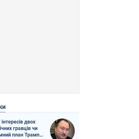
ки
г інтересів двох
ічних гравців чи
мний план Трампа