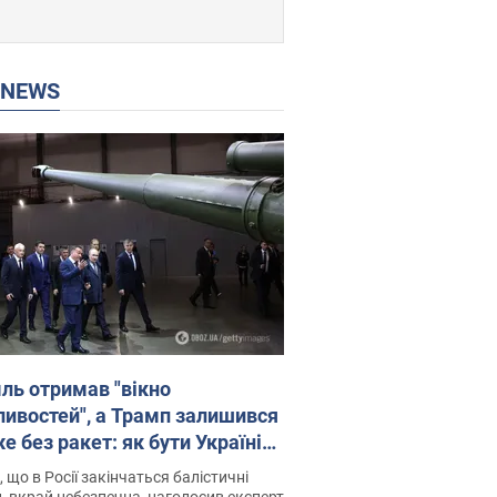
P NEWS
ль отримав "вікно
ивостей", а Трамп залишився
 без ракет: як бути Україні?
рв’ю з Мельником
 що в Росії закінчаться балістичні
, вкрай небезпечна, наголосив експерт