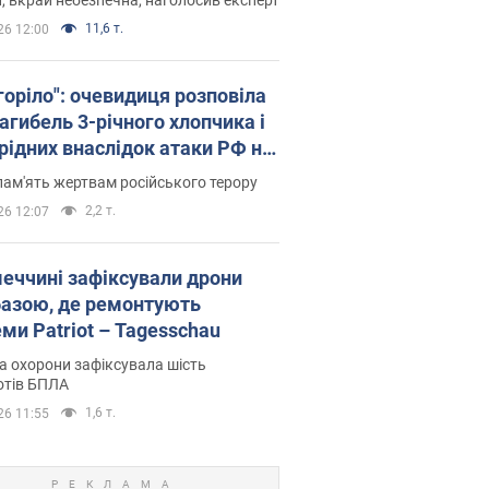
11,6 т.
26 12:00
горіло": очевидиця розповіла
агибель 3-річного хлопчика і
 рідних внаслідок атаки РФ на
щину. Відео та фото
пам'ять жертвам російського терору
2,2 т.
26 12:07
меччині зафіксували дрони
базою, де ремонтують
ми Patriot – Tagesschau
 охорони зафіксувала шість
отів БПЛА
1,6 т.
26 11:55