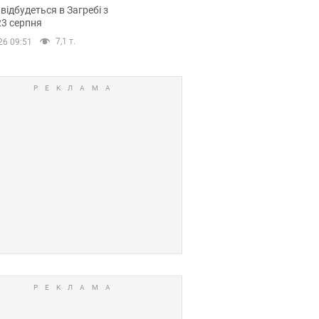
емпіонату Європи
 відбудеться в Загребі з
вних спортсменів
23 серпня
7,1 т.
26 09:51