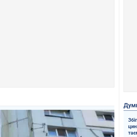
Дум
Збі
цин
тає