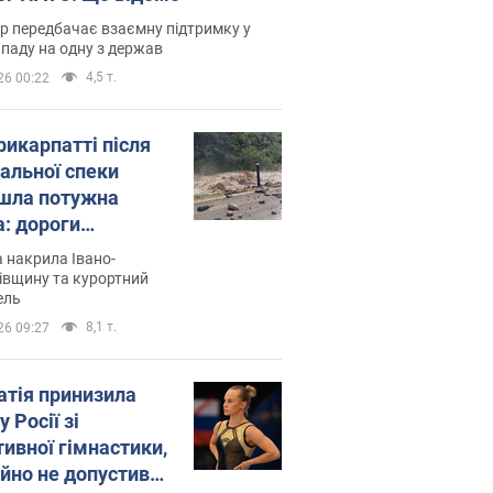
р передбачає взаємну підтримку у
ападу на одну з держав
4,5 т.
26 00:22
рикарпатті після
альної спеки
шла потужна
а: дороги
творились на
 накрила Івано-
. Відео
івщину та курортний
ель
8,1 т.
26 09:27
атія принизила
у Росії зі
тивної гімнастики,
ійно не допустивши