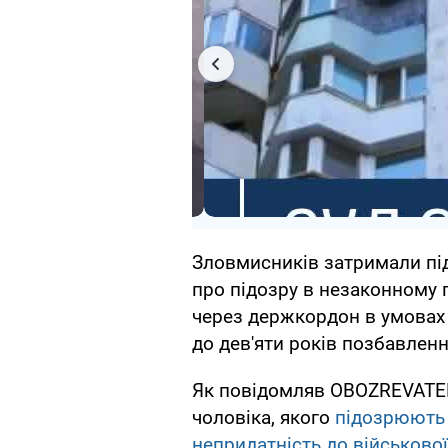
Зловмисників затримали пі
про підозру в незаконному 
через держкордон в умовах
до дев'яти років позбавленн
Як повідомляв OBOZREVATEL
чоловіка, якого
підозрюють 
непридатність до військово