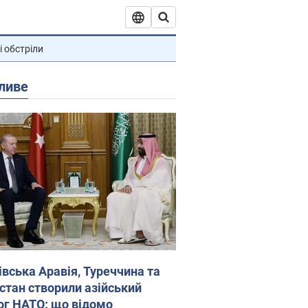
і обстріли
ливе
івська Аравія, Туреччина та
стан створили азійський
ог НАТО: що відомо