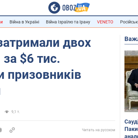
ни
Війна в Україні
Війна Ізраїлю та Ірану
VENETO
Російськ
Важ
затримали двох
 за $6 тис.
и призовників
н
9,1 т.
Сауд
Паки
Читать на русском
анал