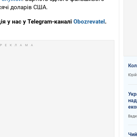
сячі доларів США.
я у нас у Telegram-каналі
Obozrevatel
.
Кол
Юрій
Укр
над
еко
сві
Вади
Чий