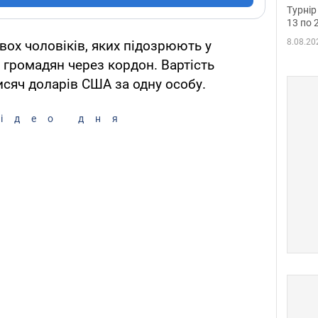
до ч
Турнір
осно
13 по 
8.08.20
ох чоловіків, яких підозрюють у
громадян через кордон. Вартість
исяч доларів США за одну особу.
ідео дня