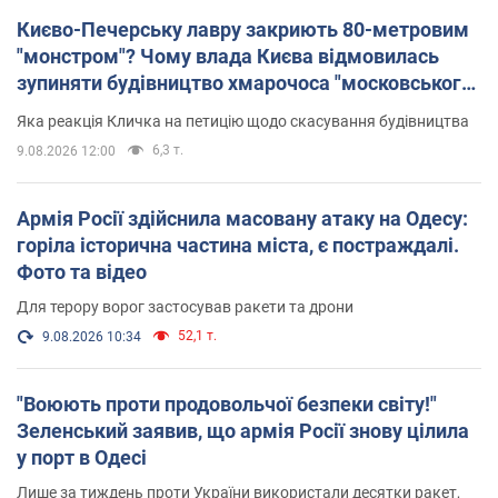
Києво-Печерську лавру закриють 80-метровим
"монстром"? Чому влада Києва відмовилась
зупиняти будівництво хмарочоса "московського
вірянина"
Яка реакція Кличка на петицію щодо скасування будівництва
6,3 т.
9.08.2026 12:00
Армія Росії здійснила масовану атаку на Одесу:
горіла історична частина міста, є постраждалі.
Фото та відео
Для терору ворог застосував ракети та дрони
52,1 т.
9.08.2026 10:34
"Воюють проти продовольчої безпеки світу!"
Зеленський заявив, що армія Росії знову цілила
у порт в Одесі
Лише за тиждень проти України використали десятки ракет,