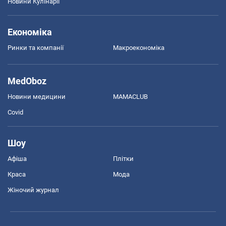
Новини Кулінарії
Економіка
Ринки та компанії
Макроекономіка
MedOboz
Новини медицини
MAMACLUB
Covid
Шоу
Афіша
Плітки
Краса
Мода
Жіночий журнал