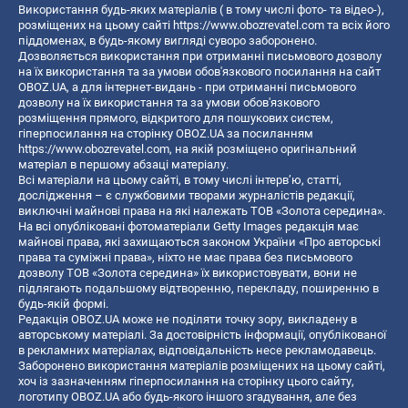
Використання будь-яких матеріалів ( в тому числі фото- та відео-),
розміщених на цьому сайті
https://www.obozrevatel.com
та всіх його
піддоменах, в будь-якому вигляді суворо заборонено.
Дозволяється використання при отриманні письмового дозволу
на їх використання та за умови обов'язкового посилання на сайт
OBOZ.UA, а для інтернет-видань - при отриманні письмового
дозволу на їх використання та за умови обов'язкового
розміщення прямого, відкритого для пошукових систем,
гіперпосилання на сторінку OBOZ.UA за посиланням
https://www.obozrevatel.com
, на якій розміщено оригінальний
матеріал в першому абзаці матеріалу.
Всі матеріали на цьому сайті, в тому числі інтерв’ю, статті,
дослідження – є службовими творами журналістів редакції,
виключні майнові права на які належать ТОВ «Золота середина».
На всі опубліковані фотоматеріали Getty Images редакція має
майнові права, які захищаються законом України «Про авторські
права та суміжні права», ніхто не має права без письмового
дозволу ТОВ «Золота середина» їх використовувати, вони не
підлягають подальшому відтворенню, перекладу, поширенню в
будь-якій формі.
Редакція OBOZ.UA може не поділяти точку зору, викладену в
авторському матеріалі. За достовірність інформації, опублікованої
в рекламних матеріалах, відповідальність несе рекламодавець.
Заборонено використання матеріалів розміщених на цьому сайті,
хоч із зазначенням гіперпосилання на сторінку цього сайту,
логотипу OBOZ.UA або будь-якого іншого згадування, але без