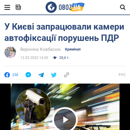
У Києві запрацювали камери
автофіксації порушень ПДР
Вероніка Ковбасюк
Кримінал
12.03.2020 14:30
28,4 т.
238
РУС