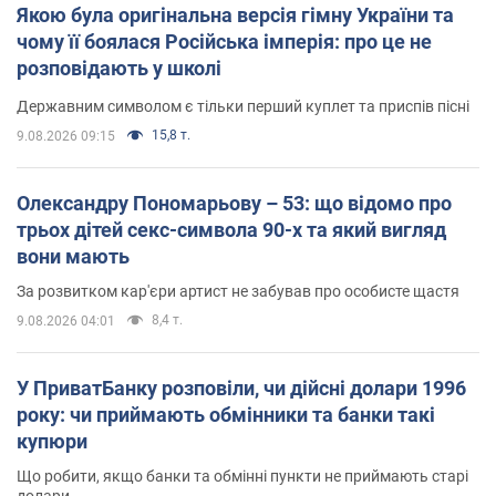
Якою була оригінальна версія гімну України та
чому її боялася Російська імперія: про це не
розповідають у школі
Державним символом є тільки перший куплет та приспів пісні
15,8 т.
9.08.2026 09:15
Олександру Пономарьову – 53: що відомо про
трьох дітей секс-символа 90-х та який вигляд
вони мають
За розвитком кар'єри артист не забував про особисте щастя
8,4 т.
9.08.2026 04:01
У ПриватБанку розповіли, чи дійсні долари 1996
року: чи приймають обмінники та банки такі
купюри
Що робити, якщо банки та обмінні пункти не приймають старі