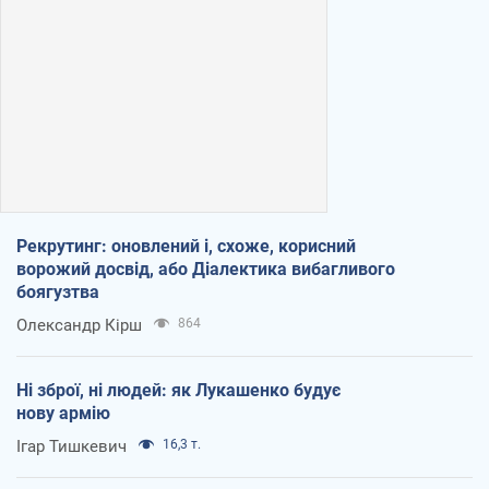
Рекрутинг: оновлений і, схоже, корисний
ворожий досвід, або Діалектика вибагливого
боягузтва
Олександр Кірш
864
Ні зброї, ні людей: як Лукашенко будує
нову армію
Ігар Тишкевич
16,3 т.