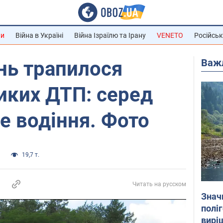
ни
Війна в Україні
Війна Ізраїлю та Ірану
VENETO
Російськ
Важ
ень трапилося
иких ДТП: серед
не водіння. Фото
и
19,7 т.
Читать на русском
Знач
полі
вирі