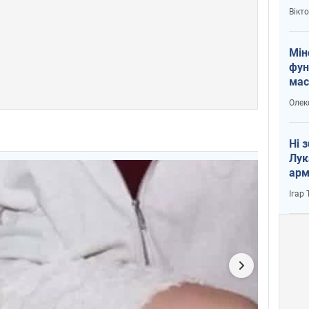
і Пу
Вікт
Мін
фун
мас
Олек
Ні 
Лук
арм
Ігар