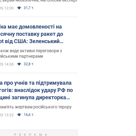
31,7 т.
26 12:00
їна має домовленості на
сячну поставку ракет до
iot від США: Зеленський
рив подробиці
акож веде активні переговори з
ейськими партнерами
32,8 т.
26 14:08
а про учнів та підтримувала
гогів: внаслідок удару РФ по
щині загинула директорка
ького ліцею, її чоловік та онук
пам'ять жертвам російського терору
16,6 т.
26 13:32