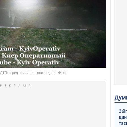
Дум
Збі
цин
тає