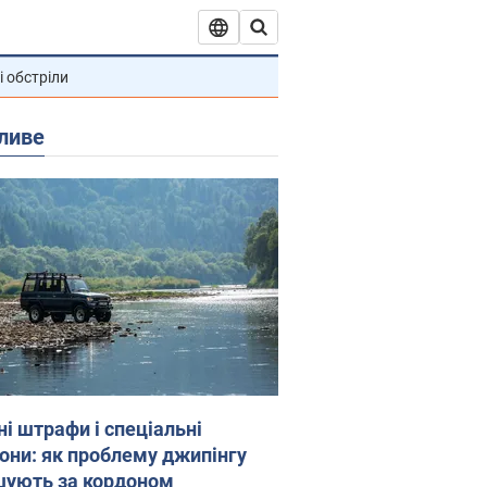
і обстріли
ливе
ні штрафи і спеціальні
гони: як проблему джипінгу
шують за кордоном