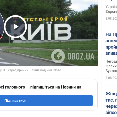
Україн
Європ
8.08.20
Play Video
На П
аном
прой
злив
пере
Негода
річки
Франк
Буков
8.08.20
сі головного — підпишіться на Новини на
Жінц
тис. 
Підписатися
чере
зіпс