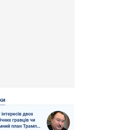
ки
г інтересів двох
ічних гравців чи
мний план Трампа