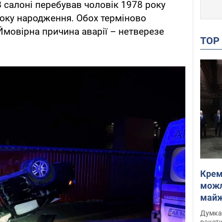
В салоні перебував чоловік 1978 року
оку народження. Обох терміново
 Ймовірна причина аварії – нетверезе
TO
Крем
можл
майже
Інте
Думка,
ракети