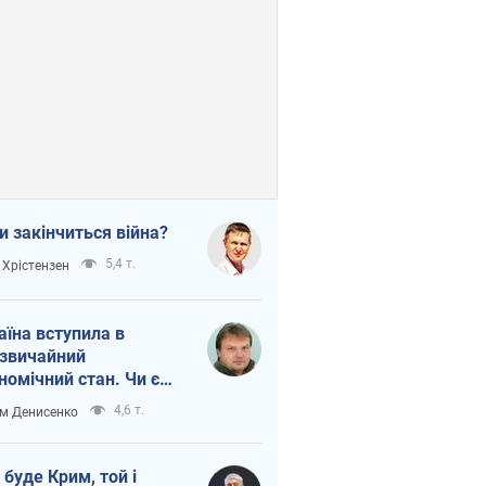
и закінчиться війна?
5,4 т.
 Хрістензен
аїна вступила в
звичайний
номічний стан. Чи є
тло вкінці тунелю?
4,6 т.
м Денисенко
 буде Крим, той і