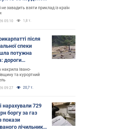
і не завадить взяти приклад із країн
и
1,8 т.
26 05:10
рикарпатті після
альної спеки
шла потужна
а: дороги
творились на
 накрила Івано-
. Відео
івщину та курортний
ель
20,7 т.
26 09:27
і нарахували 729
грн боргу за газ
з покази
ованого лічильника: