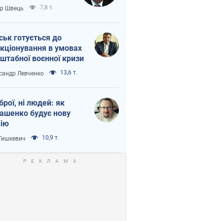
тіна?
7,8 т.
ор Швець
ськ готується до
кціонування в умовах
штабної воєнної кризи
13,6 т.
сандр Левченко
зброї, ні людей: як
ашенко будує нову
ію
10,9 т.
 Тишкевич