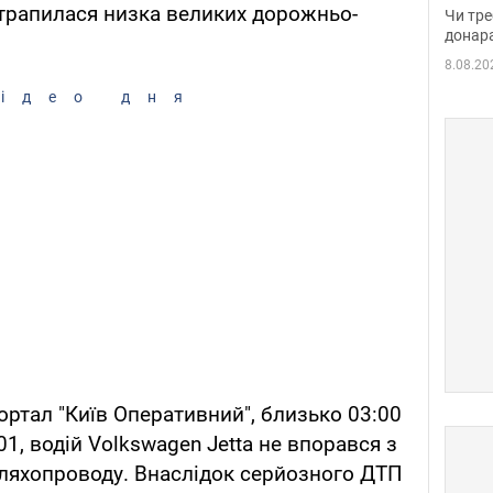
судд
і трапилася низка великих дорожньо-
Чи тре
неоч
донар
8.08.20
ідео дня
ортал "Київ Оперативний", близько 03:00
01, водій Volkswagen Jetta не впорався з
шляхопроводу. Внаслідок серйозного ДТП