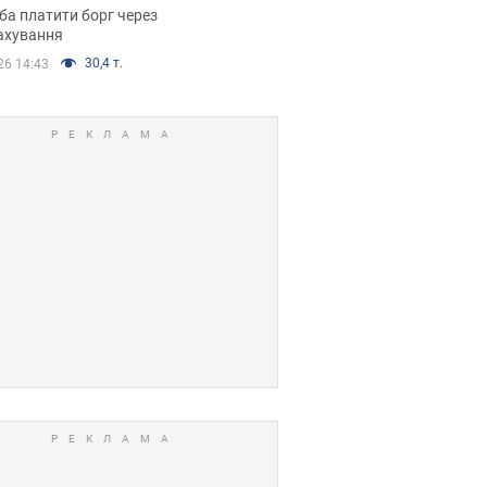
я ухвалив
ба платити борг через
ікуване рішення
ахування
30,4 т.
26 14:43