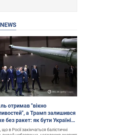
P NEWS
ль отримав "вікно
ивостей", а Трамп залишився
 без ракет: як бути Україні?
рв’ю з Мельником
 що в Росії закінчаться балістичні
, вкрай небезпечна, наголосив експерт