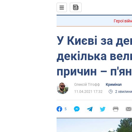
Герої вій
У Києві за д
декілька вел
причин – п'я
Олексій Тітофф
Кримінал
11.04.2021 17:32
2 хвилин
5