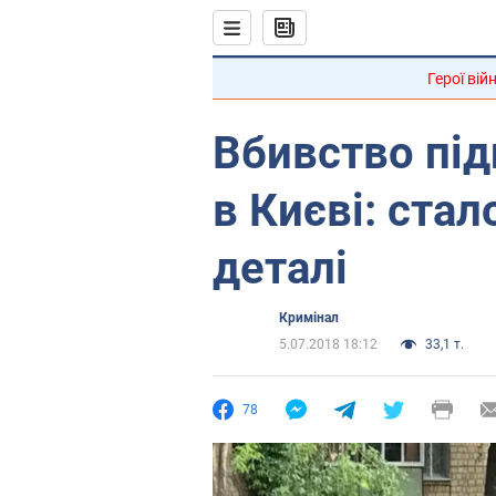
Герої вій
Вбивство під
в Києві: стало
деталі
Кримінал
5.07.2018 18:12
33,1 т.
78