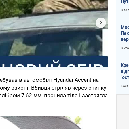
Пут
вий
Віта
Мос
Пек
пер
зал
Вікт
Ки
Кре
під
"ос
ебував в автомобілі Hyundai Accent на
Кост
ому районі. Вбивця стріляв через спинку
алібром 7,62 мм, пробила тіло і застрягла