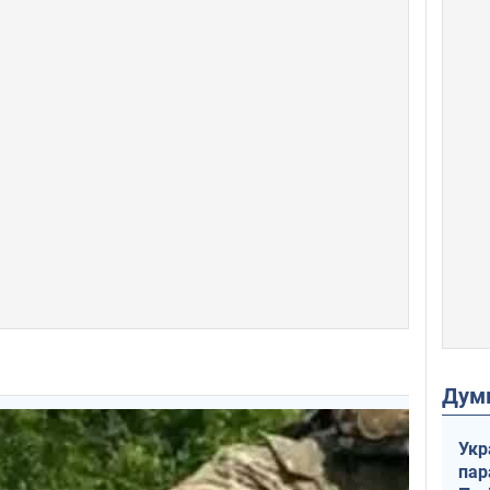
Дум
Укр
пар