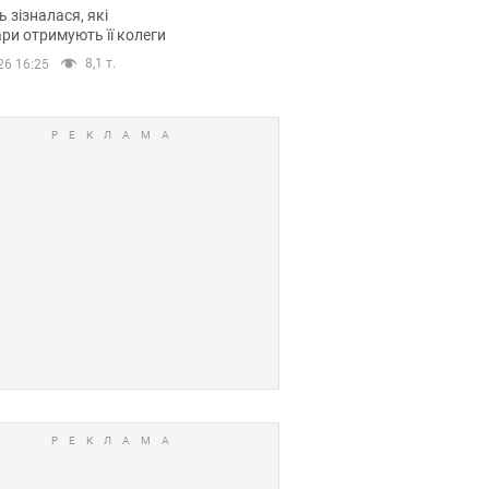
овіла про страшний
 зізналася, які
модельної кар’єри
ри отримують її колеги
8,1 т.
26 16:25