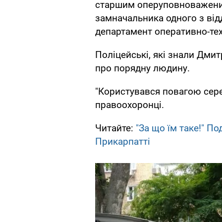
старшим оперуповноваженим
замначальника одного з відд
департамент оперативно-тех
Поліцейські, які знали Дмит
про порядну людину.
"Користувався повагою серед
правоохоронці.
Читайте:
"За що їм таке!" П
Прикарпатті