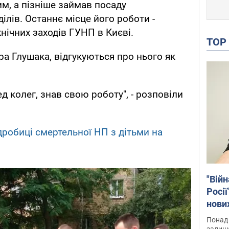
, а пізніше займав посаду
ілів. Останнє місце його роботи -
нічних заходів ГУНП в Києві.
TO
ра Глушака, відгукуються про нього як
 колег, знав свою роботу", - розповіли
одробиці смертельної НП з дітьми на
"Війн
Росії
нових
звіти
Понад 
Віде
залиш