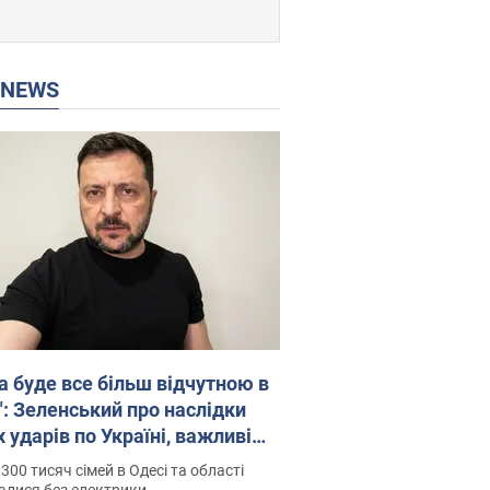
P NEWS
а буде все більш відчутною в
": Зеленський про наслідки
 ударів по Україні, важливі
 й атаки по об'єктах ворога.
300 тисяч сімей в Одесі та області
о
алися без електрики