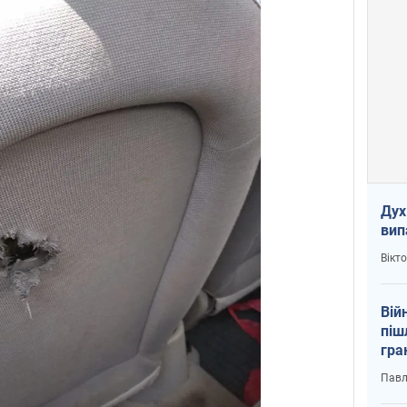
Дух
вип
Вікт
Вій
піш
гра
юту
Павл