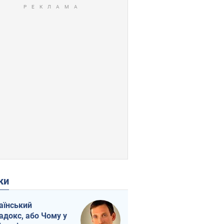
ки
аїнський
адокс, або Чому у