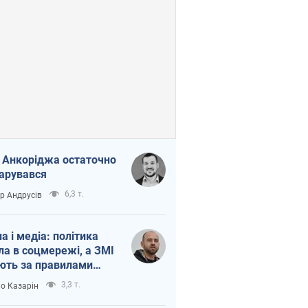
 Анкоріджа остаточно
арувався
6,3 т.
ор Андрусів
на і медіа: політика
ла в соцмережі, а ЗМІ
ють за правилами
б
3,3 т.
о Казарін