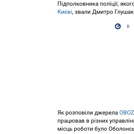
Підполковника поліції, яког
Києві
, звали Дмитро Глушак
В
Як розповіли джерела
OBOZ
працював в різних управлінн
місць роботи було Оболонськ