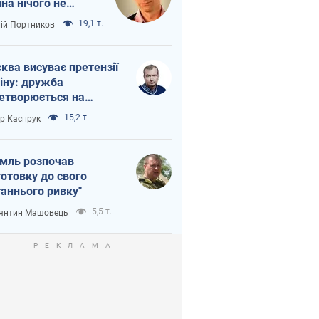
іна нічого не
шло з Україною
19,1 т.
лій Портников
ква висуває претензії
іну: дружба
етворюється на
ежність Росії від
15,2 т.
ор Каспрук
таю
мль розпочав
готовку до свого
таннього ривку"
5,5 т.
янтин Машовець