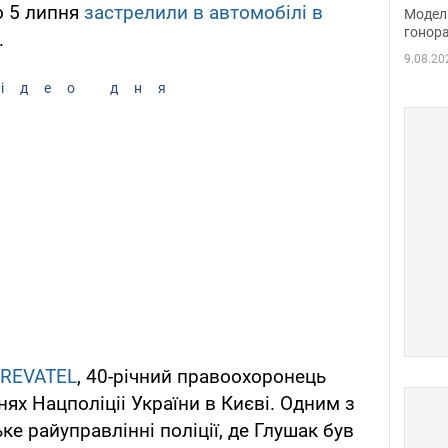
розп
о 5 липня
застрелили в автомобілі в
Модель
бік 
гонора
.
9.08.20
ідео дня
REVATEL
, 40-річний правоохоронець
ях Нацполіціі України в Києві. Одним з
е райуправлінні поліції, де Глушак був