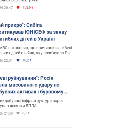
153,6 т.
26 20:47
й прикро": Сибіга
ритикував ЮНІСЕФ за заяву
агиблих дітей в Україні
МЗС наголосив, що причиною загибелі
ських дітей є війна, яку розв'язала РФ
10,2 т.
26 22:51
єві руйнування": Росія
ала масованого удару по
бувних активах і буровому
анчику "Укрнафти"
видобувної інфраструктури ворог
сував десятки БПЛА
8,7 т.
26 21:58