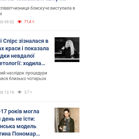
ї атлетики U20. Відео
піввітчизниця блискуче виступила в
і
71,4 т.
26 09:32
і Спірс зізналася в
х краси і показала
ідки невдалої
етології: ходила
майже місяць
ий наслідок процедури
ався близько чотирьох
в
3,7 т.
26 13:19
–17 років могла
 день не їсти:
їнська модель
тина Пономар