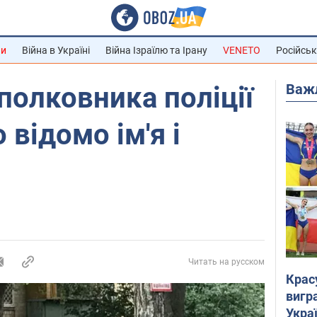
ни
Війна в Україні
Війна Ізраїлю та Ірану
VENETO
Російськ
Важ
полковника поліції
 відомо ім'я і
Читать на русском
Крас
вигр
Украї