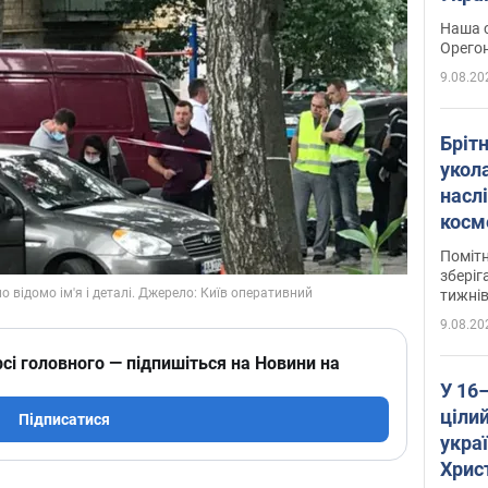
легко
Наша с
Орегон
9.08.20
Брітн
укола
насл
косм
так 
Помітн
зберіг
тижні
9.08.20
сі головного — підпишіться на Новини на
У 16
цілий
Підписатися
укра
Хрис