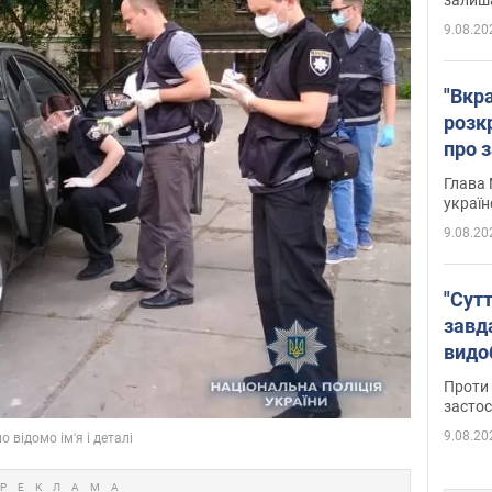
9.08.20
"Вкра
розк
про з
Глава 
україн
9.08.20
"Сутт
завд
видо
майд
Проти 
засто
9.08.20