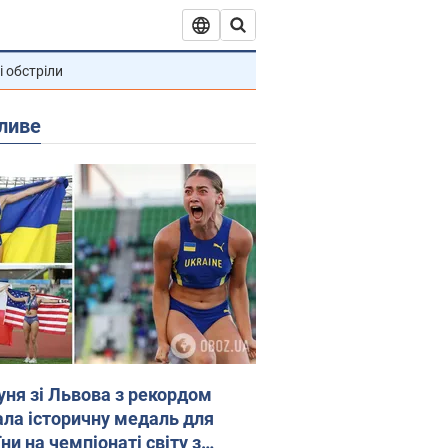
і обстріли
ливе
уня зі Львова з рекордом
ала історичну медаль для
ни на чемпіонаті світу з