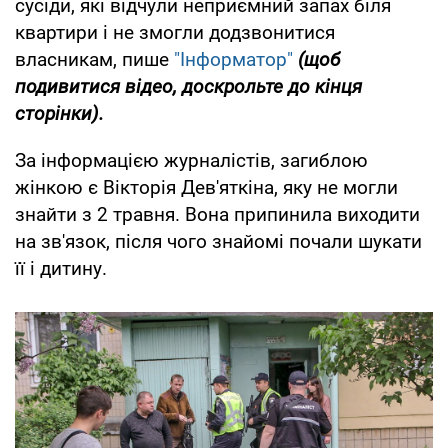
сусіди, які відчули неприємний запах біля
квартири і не змогли додзвонитися
власникам, пише
"Інформатор"
(щоб
подивитися відео, доскрольте до кінця
сторінки).
За інформацією журналістів, загиблою
жінкою є Вікторія Дев'яткіна, яку не могли
знайти з 2 травня. Вона припинила виходити
на зв'язок, після чого знайомі почали шукати
її і дитину.