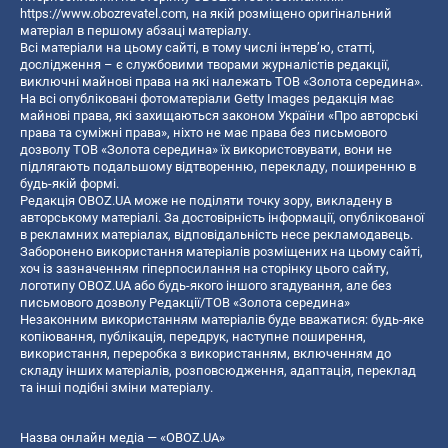
https://www.obozrevatel.com
, на якій розміщено оригінальний
матеріал в першому абзаці матеріалу.
Всі матеріали на цьому сайті, в тому числі інтерв’ю, статті,
дослідження – є службовими творами журналістів редакції,
виключні майнові права на які належать ТОВ «Золота середина».
На всі опубліковані фотоматеріали Getty Images редакція має
майнові права, які захищаються законом України «Про авторські
права та суміжні права», ніхто не має права без письмового
дозволу ТОВ «Золота середина» їх використовувати, вони не
підлягають подальшому відтворенню, перекладу, поширенню в
будь-якій формі.
Редакція OBOZ.UA може не поділяти точку зору, викладену в
авторському матеріалі. За достовірність інформації, опублікованої
в рекламних матеріалах, відповідальність несе рекламодавець.
Заборонено використання матеріалів розміщених на цьому сайті,
хоч із зазначенням гіперпосилання на сторінку цього сайту,
логотипу OBOZ.UA або будь-якого іншого згадування, але без
письмового дозволу Редакції/ТОВ «Золота середина»
Незаконним використанням матеріалів буде вважатися: будь-яке
копiювання, публiкацiя, передрук, наступне поширення,
використання, переробка з використанням, включенням до
складу інших матеріалів, розповсюдження, адаптація, переклад
та інші подібні зміни матеріалу.
Назва онлайн медіа — «OBOZ.UA»