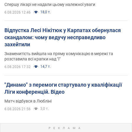
Спершу лікарі не надали цьому належної уваги
18,0 т.
6.08.2026 12:46
Відпустка Лесі Нікітюк у Карпатах обернулася
скандалом: чому ведучу несправедливо
захейтили
Знаменитість вийшла на пряму комунікацію в мережі та
розставила всі крапки над "і"
14,7 т.
6.08.2026 17:32
"Динамо" з перемоги стартувало у кваліфікації
Ліги конференцій. Відео
Матч відбувся в Любліні
3,0 т.
6.08.2026 21:56