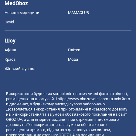
MedOboz
Новини медицини
MAMACLUB
Covid
Шоу
Афіша
Плітки
Краса
Мода
Жіночий журнал
Використання будь-яких матеріалів ( в тому числі фото- та відео-),
розміщених на цьому сайті
https://www.obozrevatel.com
та всіх його
піддоменах, в будь-якому вигляді суворо заборонено.
Дозволяється використання при отриманні письмового дозволу
на їх використання та за умови обов'язкового посилання на сайт
OBOZ.UA, а для інтернет-видань - при отриманні письмового
дозволу на їх використання та за умови обов'язкового
розміщення прямого, відкритого для пошукових систем,
гіперпосилання на сторінку OBOZ.UA за посиланням