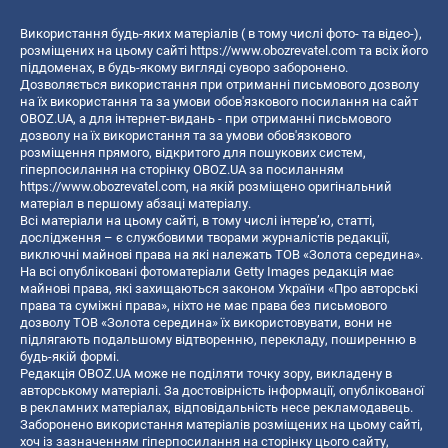
Використання будь-яких матеріалів ( в тому числі фото- та відео-),
розміщених на цьому сайті
https://www.obozrevatel.com
та всіх його
піддоменах, в будь-якому вигляді суворо заборонено.
Дозволяється використання при отриманні письмового дозволу
на їх використання та за умови обов'язкового посилання на сайт
OBOZ.UA, а для інтернет-видань - при отриманні письмового
дозволу на їх використання та за умови обов'язкового
розміщення прямого, відкритого для пошукових систем,
гіперпосилання на сторінку OBOZ.UA за посиланням
https://www.obozrevatel.com
, на якій розміщено оригінальний
матеріал в першому абзаці матеріалу.
Всі матеріали на цьому сайті, в тому числі інтерв’ю, статті,
дослідження – є службовими творами журналістів редакції,
виключні майнові права на які належать ТОВ «Золота середина».
На всі опубліковані фотоматеріали Getty Images редакція має
майнові права, які захищаються законом України «Про авторські
права та суміжні права», ніхто не має права без письмового
дозволу ТОВ «Золота середина» їх використовувати, вони не
підлягають подальшому відтворенню, перекладу, поширенню в
будь-якій формі.
Редакція OBOZ.UA може не поділяти точку зору, викладену в
авторському матеріалі. За достовірність інформації, опублікованої
в рекламних матеріалах, відповідальність несе рекламодавець.
Заборонено використання матеріалів розміщених на цьому сайті,
хоч із зазначенням гіперпосилання на сторінку цього сайту,