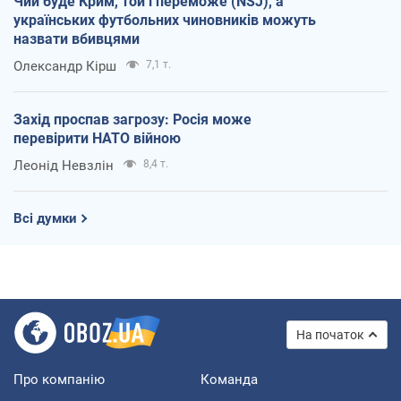
Чий буде Крим, той і переможе (NSJ), а
українських футбольних чиновників можуть
назвати вбивцями
Олександр Кірш
7,1 т.
Захід проспав загрозу: Росія може
перевірити НАТО війною
Леонід Невзлін
8,4 т.
Всі думки
На початок
Про компанію
Команда