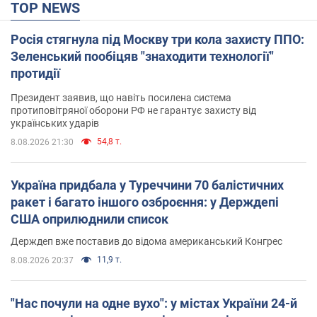
TOP NEWS
Росія стягнула під Москву три кола захисту ППО:
Зеленський пообіцяв "знаходити технології"
протидії
Президент заявив, що навіть посилена система
протиповітряної оборони РФ не гарантує захисту від
українських ударів
54,8 т.
8.08.2026 21:30
Україна придбала у Туреччини 70 балістичних
ракет і багато іншого озброєння: у Держдепі
США оприлюднили список
Держдеп вже поставив до відома американський Конгрес
11,9 т.
8.08.2026 20:37
"Нас почули на одне вухо": у містах України 24-й