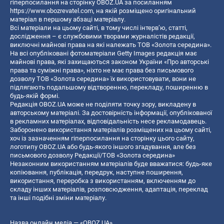
гіперпосилання на сторінку OBOZ.UA за посиланням
https://www.obozrevatel.com
, на якій розміщено оригінальний
матеріал в першому абзаці матеріалу.
Всі матеріали на цьому сайті, в тому числі інтерв’ю, статті,
дослідження – є службовими творами журналістів редакції,
виключні майнові права на які належать ТОВ «Золота середина».
На всі опубліковані фотоматеріали Getty Images редакція має
майнові права, які захищаються законом України «Про авторські
права та суміжні права», ніхто не має права без письмового
дозволу ТОВ «Золота середина» їх використовувати, вони не
підлягають подальшому відтворенню, перекладу, поширенню в
будь-якій формі.
Редакція OBOZ.UA може не поділяти точку зору, викладену в
авторському матеріалі. За достовірність інформації, опублікованої
в рекламних матеріалах, відповідальність несе рекламодавець.
Заборонено використання матеріалів розміщених на цьому сайті,
хоч із зазначенням гіперпосилання на сторінку цього сайту,
логотипу OBOZ.UA або будь-якого іншого згадування, але без
письмового дозволу Редакції/ТОВ «Золота середина»
Незаконним використанням матеріалів буде вважатися: будь-яке
копiювання, публiкацiя, передрук, наступне поширення,
використання, переробка з використанням, включенням до
складу інших матеріалів, розповсюдження, адаптація, переклад
та інші подібні зміни матеріалу.
Назва онлайн медіа — «OBOZ.UA»