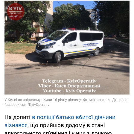
На допиті
в поліції батько вбитої дівчини
зізнався
, що прийшов додому в стані
алкогольного сп'яніння і у них з дочкою