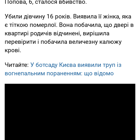
Попова, 6, сталося вбивство.
Убили дівчину 16 років. Виявила її жінка, яка
є тіткою померлої. Вона побачила, що двері в
квартирі родичів відчинені, вирішила
перевірити і побачила величезну калюжу
крові.
Читайте:
У ботсаду Києва виявили труп із
вогнепальним пораненням: що відомо