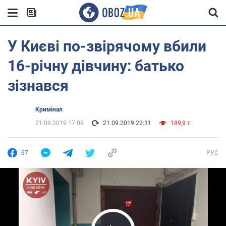
У Києві по-звірячому вбили
16-річну дівчину: батько
зізнався
Кримінал
21.09.2019 17:09
21.09.2019 22:31
189,9 т.
67
РУС