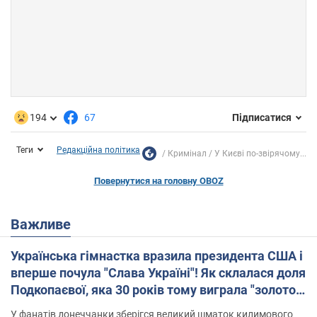
194
67
Підписатися
Теги
Редакційна політика
Кримінал
У Києві по-звірячому...
Повернутися на головну OBOZ
Важливе
Українська гімнастка вразила президента США і
вперше почула "Слава Україні"! Як склалася доля
Подкопаєвої, яка 30 років тому виграла "золото"
Олімпіади
У фанатів донеччанки зберігся великий шматок килимового