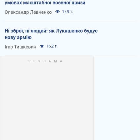
умовах масштабної воєнної кризи
Олександр Левченко
17,9 т.
Ні зброї, ні людей: як Лукашенко будує
нову армію
Ігар Тишкевич
15,2 т.