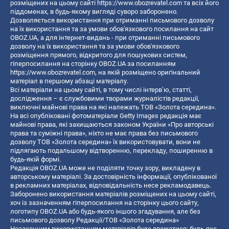
розміщених на цьому сайті
https://www.obozrevatel.com
та всіх його
піддоменах, в будь-якому вигляді суворо заборонено.
Дозволяється використання при отриманні письмового дозволу
на їх використання та за умови обов'язкового посилання на сайт
OBOZ.UA, а для інтернет-видань - при отриманні письмового
дозволу на їх використання та за умови обов'язкового
розміщення прямого, відкритого для пошукових систем,
гіперпосилання на сторінку OBOZ.UA за посиланням
https://www.obozrevatel.com
, на якій розміщено оригінальний
матеріал в першому абзаці матеріалу.
Всі матеріали на цьому сайті, в тому числі інтерв’ю, статті,
дослідження – є службовими творами журналістів редакції,
виключні майнові права на які належать ТОВ «Золота середина».
На всі опубліковані фотоматеріали Getty Images редакція має
майнові права, які захищаються законом України «Про авторські
права та суміжні права», ніхто не має права без письмового
дозволу ТОВ «Золота середина» їх використовувати, вони не
підлягають подальшому відтворенню, перекладу, поширенню в
будь-якій формі.
Редакція OBOZ.UA може не поділяти точку зору, викладену в
авторському матеріалі. За достовірність інформації, опублікованої
в рекламних матеріалах, відповідальність несе рекламодавець.
Заборонено використання матеріалів розміщених на цьому сайті,
хоч із зазначенням гіперпосилання на сторінку цього сайту,
логотипу OBOZ.UA або будь-якого іншого згадування, але без
письмового дозволу Редакції/ТОВ «Золота середина»
Незаконним використанням матеріалів буде вважатися: будь-яке