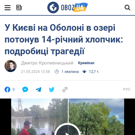
У Києві на Оболоні в озері
потонув 14-річний хлопчик:
подробиці трагедії
Дмитро Кропивницький
Кримінал
21.05.2024 13:58
1 хвилина
12,7 т.
0
РУС