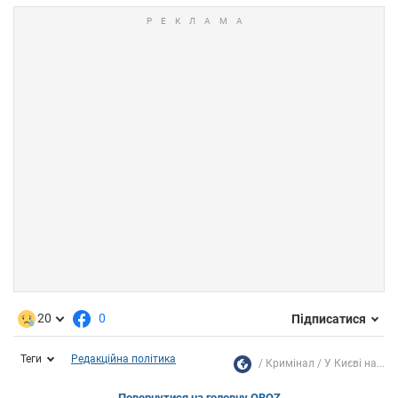
20
0
Підписатися
Теги
Редакційна політика
Кримінал
У Києві на...
Повернутися на головну OBOZ