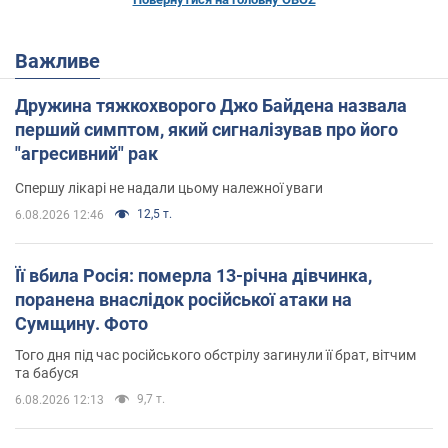
Важливе
Дружина тяжкохворого Джо Байдена назвала
перший симптом, який сигналізував про його
"агресивний" рак
Спершу лікарі не надали цьому належної уваги
12,5 т.
6.08.2026 12:46
Її вбила Росія: померла 13-річна дівчинка,
поранена внаслідок російської атаки на
Сумщину. Фото
Того дня під час російського обстрілу загинули її брат, вітчим
та бабуся
9,7 т.
6.08.2026 12:13