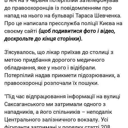
В ніч на 9 червня потерпілий зателефонував
до правоохоронців із повідомленням про
напад на нього на бульварі Тараса Шевченка.
Про це написала пресслужба поліції Києва на
своєму сайті
(щоб подивитися фото і відео,
доскрольте до кінця сторінки).
З'ясувалось, що лікар приїхав до столиці з
метою придбання дорогого медичного
обладнання, яке у нього і відібрали.
Потерпілий надав прикмети підозрюваних, а
правоохоронці розпочали їх пошуки.
"Під час відпрацювання інформації на вулиці
Саксаганського ми затримали одного з
нападників, а його спільників – неподалік
Центрального залізничного вокзалу. Усі
фігуранти затримані у порядку статті 208