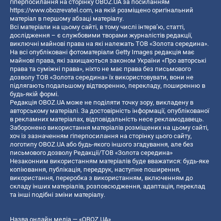
гіперпосилання на сторінку OBOZ.UA за посиланням
https://www.obozrevatel.com
, на якій розміщено оригінальний
матеріал в першому абзаці матеріалу.
Всі матеріали на цьому сайті, в тому числі інтерв’ю, статті,
дослідження – є службовими творами журналістів редакції,
виключні майнові права на які належать ТОВ «Золота середина».
На всі опубліковані фотоматеріали Getty Images редакція має
майнові права, які захищаються законом України «Про авторські
права та суміжні права», ніхто не має права без письмового
дозволу ТОВ «Золота середина» їх використовувати, вони не
підлягають подальшому відтворенню, перекладу, поширенню в
будь-якій формі.
Редакція OBOZ.UA може не поділяти точку зору, викладену в
авторському матеріалі. За достовірність інформації, опублікованої
в рекламних матеріалах, відповідальність несе рекламодавець.
Заборонено використання матеріалів розміщених на цьому сайті,
хоч із зазначенням гіперпосилання на сторінку цього сайту,
логотипу OBOZ.UA або будь-якого іншого згадування, але без
письмового дозволу Редакції/ТОВ «Золота середина»
Незаконним використанням матеріалів буде вважатися: будь-яке
копiювання, публiкацiя, передрук, наступне поширення,
використання, переробка з використанням, включенням до
складу інших матеріалів, розповсюдження, адаптація, переклад
та інші подібні зміни матеріалу.
Назва онлайн медіа — «OBOZ.UA»