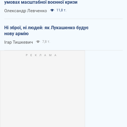
умовах масштабної воєнної кризи
Олександр Левченко
11,8 т.
Ні зброї, ні людей: як Лукашенко будує
нову армію
Ігар Тишкевич
7,8 т.