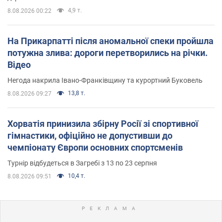
4,9 т.
8.08.2026 00:22
На Прикарпатті після аномальної спеки пройшла
потужна злива: дороги перетворились на річки.
Відео
Негода накрила Івано-Франківщину та курортний Буковель
13,8 т.
8.08.2026 09:27
Хорватія принизила збірну Росії зі спортивної
гімнастики, офіційно не допустивши до
чемпіонату Європи основних спортсменів
Турнір відбудеться в Загребі з 13 по 23 серпня
10,4 т.
8.08.2026 09:51