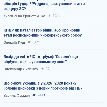
обстріл і удар FPV-дрона, врятувавши життя
офіцеру ЗСУ
Українська Бронетехніка
3,2 т.
КНДР як каталізатор війни, або Про новий
етап російсько-північнокорейського союзу
Олексій Кущ
3,4 т.
Вихід до еліти ЧС та тріумф "Сокола": що
відбувається в українському хокеї
Олександр Липенко
1,2 т.
Що очікує українців у 2026–2028 роках?
Головні висновки з нових прогнозів від НБУ
Василь Фурман
23,7 т.