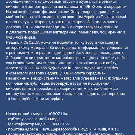
дослідження – є службовими творами журналістів редакції,
виключні майнові права на які належать ТОВ «Золота середина».
На всі опубліковані фотоматеріали Getty Images редакція має
майнові права, які захищаються законом України «Про авторські
права та суміжні права», ніхто не має права без письмового
дозволу ТОВ «Золота середина» їх використовувати, вони не
підлягають подальшому відтворенню, перекладу, поширенню в
будь-якій формі.
Редакція OBOZ.UA може не поділяти точку зору, викладену в
авторському матеріалі. За достовірність інформації, опублікованої
в рекламних матеріалах, відповідальність несе рекламодавець.
Заборонено використання матеріалів розміщених на цьому сайті,
хоч із зазначенням гіперпосилання на сторінку цього сайту,
логотипу OBOZ.UA або будь-якого іншого згадування, але без
письмового дозволу Редакції/ТОВ «Золота середина»
Незаконним використанням матеріалів буде вважатися: будь-яке
копiювання, публiкацiя, передрук, наступне поширення,
використання, переробка з використанням, включенням до
складу інших матеріалів, розповсюдження, адаптація, переклад
та інші подібні зміни матеріалу.
Назва онлайн медіа — «OBOZ.UA»
- суб'єкт у сфері онлайн медіа;
- ідентифікатор медіа — R40-06156;
- поштова адреса — вул. Деревообробна, буд. 7, м. Київ, 01013;
- адреса електронної пошти —
[email protected]
; - телефон — (044)