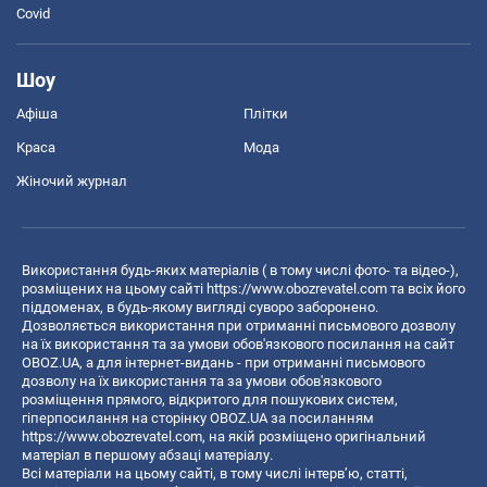
Covid
Шоу
Афіша
Плітки
Краса
Мода
Жіночий журнал
Використання будь-яких матеріалів ( в тому числі фото- та відео-),
розміщених на цьому сайті
https://www.obozrevatel.com
та всіх його
піддоменах, в будь-якому вигляді суворо заборонено.
Дозволяється використання при отриманні письмового дозволу
на їх використання та за умови обов'язкового посилання на сайт
OBOZ.UA, а для інтернет-видань - при отриманні письмового
дозволу на їх використання та за умови обов'язкового
розміщення прямого, відкритого для пошукових систем,
гіперпосилання на сторінку OBOZ.UA за посиланням
https://www.obozrevatel.com
, на якій розміщено оригінальний
матеріал в першому абзаці матеріалу.
Всі матеріали на цьому сайті, в тому числі інтерв’ю, статті,