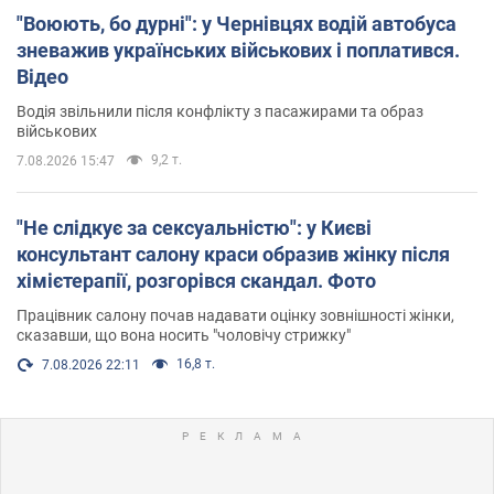
"Воюють, бо дурні": у Чернівцях водій автобуса
зневажив українських військових і поплатився.
Відео
Водія звільнили після конфлікту з пасажирами та образ
військових
9,2 т.
7.08.2026 15:47
"Не слідкує за сексуальністю": у Києві
консультант салону краси образив жінку після
хімієтерапії, розгорівся скандал. Фото
Працівник салону почав надавати оцінку зовнішності жінки,
сказавши, що вона носить "чоловічу стрижку"
16,8 т.
7.08.2026 22:11