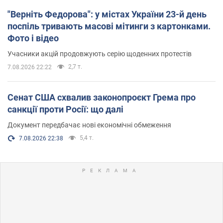
"Верніть Федорова": у містах України 23-й день
поспіль тривають масові мітинги з картонками.
Фото і відео
Учасники акцій продовжують серію щоденних протестів
2,7 т.
7.08.2026 22:22
Сенат США схвалив законопроєкт Грема про
санкції проти Росії: що далі
Документ передбачає нові економічні обмеження
5,4 т.
7.08.2026 22:38