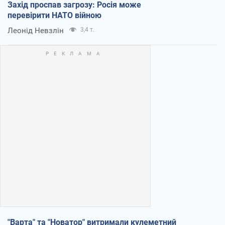
Захід проспав загрозу: Росія може
перевірити НАТО війною
Леонід Невзлін
3,4 т.
"Варта" та "Новатор" витримали кулеметний