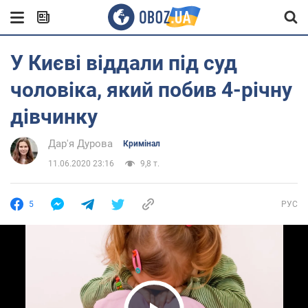
У Києві віддали під суд
чоловіка, який побив 4-річну
дівчинку
Дар'я Дурова
Кримінал
11.06.2020 23:16
9,8 т.
5
РУС