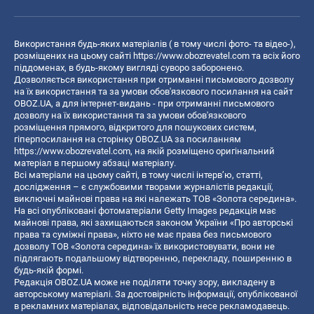
Використання будь-яких матеріалів ( в тому числі фото- та відео-),
розміщених на цьому сайті
https://www.obozrevatel.com
та всіх його
піддоменах, в будь-якому вигляді суворо заборонено.
Дозволяється використання при отриманні письмового дозволу
на їх використання та за умови обов'язкового посилання на сайт
OBOZ.UA, а для інтернет-видань - при отриманні письмового
дозволу на їх використання та за умови обов'язкового
розміщення прямого, відкритого для пошукових систем,
гіперпосилання на сторінку OBOZ.UA за посиланням
https://www.obozrevatel.com
, на якій розміщено оригінальний
матеріал в першому абзаці матеріалу.
Всі матеріали на цьому сайті, в тому числі інтерв’ю, статті,
дослідження – є службовими творами журналістів редакції,
виключні майнові права на які належать ТОВ «Золота середина».
На всі опубліковані фотоматеріали Getty Images редакція має
майнові права, які захищаються законом України «Про авторські
права та суміжні права», ніхто не має права без письмового
дозволу ТОВ «Золота середина» їх використовувати, вони не
підлягають подальшому відтворенню, перекладу, поширенню в
будь-якій формі.
Редакція OBOZ.UA може не поділяти точку зору, викладену в
авторському матеріалі. За достовірність інформації, опублікованої
в рекламних матеріалах, відповідальність несе рекламодавець.