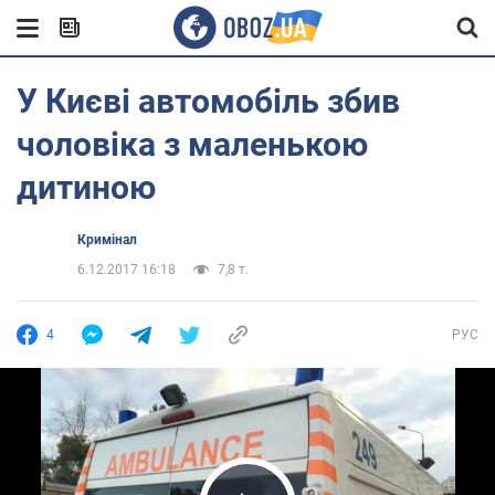
У Києві автомобіль збив
чоловіка з маленькою
дитиною
Кримінал
6.12.2017 16:18
7,8 т.
4
РУС