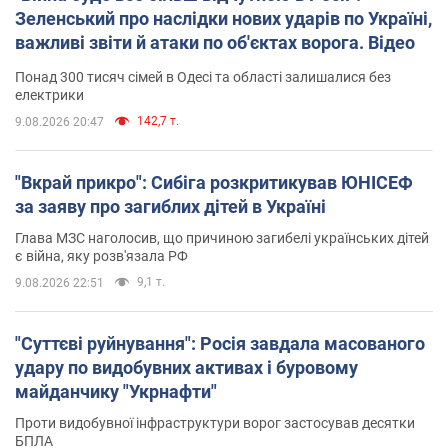
Зеленський про наслідки нових ударів по Україні,
важливі звіти й атаки по об'єктах ворога. Відео
Понад 300 тисяч сімей в Одесі та області залишалися без
електрики
142,7 т.
9.08.2026 20:47
"Вкрай прикро": Сибіга розкритикував ЮНІСЕФ
за заяву про загиблих дітей в Україні
Глава МЗС наголосив, що причиною загибелі українських дітей
є війна, яку розв'язала РФ
9,1 т.
9.08.2026 22:51
"Суттєві руйнування": Росія завдала масованого
удару по видобувних активах і буровому
майданчику "Укрнафти"
Проти видобувної інфраструктури ворог застосував десятки
БПЛА