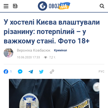
У хостелі Києва влаштували
різанину: потерпілий – у
важкому стані. Фото 18+
Вероніка Ковбасюк
Кримінал
10.06.2020 17:33
7,2 т.
1
РУС