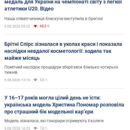
медаль для України на чемпіонаті світу з легкої
атлетики U20. Відео
Наша співвітчизниця блискуче виступила в Орегоні
68,3 т.
9.08.2026 09:32
Брітні Спірс зізналася в уколах краси і показала
наслідки невдалої косметології: ходила так
майже місяць
Помітний наслідок процедури зберігався близько чотирьох
тижнів
3,6 т.
9.08.2026 13:19
У 16–17 років могла цілий день не їсти:
українська модель Христина Пономар розповіла
про страшний бік модельної кар’єри
Модель зізналася, які гонорари отримують її колеги
7,6 т.
9.08.2026 16:25