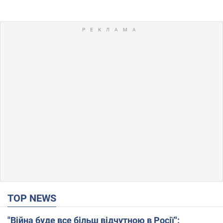
TOP NEWS
"Війна буде все більш відчутною в Росії":