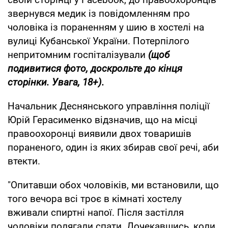
звернувся медик із повідомленням про
чоловіка із пораненням у шию в хостелі на
вулиці Кубанської України. Потерпілого
непритомним госпіталізували
(щоб
подивитися фото, доскрольте до кінця
сторінки. Увага, 18+).
Начальник Деснянського управління поліції
Юрій Герасименко відзначив, що на місці
правоохоронці виявили двох товаришів
пораненого, один із яких збирав свої речі, аби
втекти.
"Опитавши обох чоловіків, ми встановили, що
того вечора всі троє в кімнаті хостелу
вживали спиртні напої. Після застілля
чоловіки полягали спати. Дочекавшись, коли