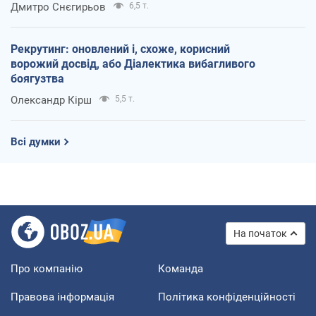
Дмитро Снєгирьов
6,5 т.
Рекрутинг: оновлений і, схоже, корисний
ворожий досвід, або Діалектика вибагливого
боягузтва
Олександр Кірш
5,5 т.
Всі думки
На початок
Про компанію
Команда
Правова інформація
Політика конфіденційності