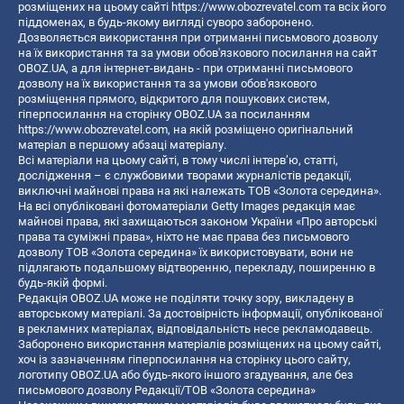
розміщених на цьому сайті
https://www.obozrevatel.com
та всіх його
піддоменах, в будь-якому вигляді суворо заборонено.
Дозволяється використання при отриманні письмового дозволу
на їх використання та за умови обов'язкового посилання на сайт
OBOZ.UA, а для інтернет-видань - при отриманні письмового
дозволу на їх використання та за умови обов'язкового
розміщення прямого, відкритого для пошукових систем,
гіперпосилання на сторінку OBOZ.UA за посиланням
https://www.obozrevatel.com
, на якій розміщено оригінальний
матеріал в першому абзаці матеріалу.
Всі матеріали на цьому сайті, в тому числі інтерв’ю, статті,
дослідження – є службовими творами журналістів редакції,
виключні майнові права на які належать ТОВ «Золота середина».
На всі опубліковані фотоматеріали Getty Images редакція має
майнові права, які захищаються законом України «Про авторські
права та суміжні права», ніхто не має права без письмового
дозволу ТОВ «Золота середина» їх використовувати, вони не
підлягають подальшому відтворенню, перекладу, поширенню в
будь-якій формі.
Редакція OBOZ.UA може не поділяти точку зору, викладену в
авторському матеріалі. За достовірність інформації, опублікованої
в рекламних матеріалах, відповідальність несе рекламодавець.
Заборонено використання матеріалів розміщених на цьому сайті,
хоч із зазначенням гіперпосилання на сторінку цього сайту,
логотипу OBOZ.UA або будь-якого іншого згадування, але без
письмового дозволу Редакції/ТОВ «Золота середина»