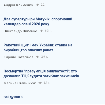
Андрій Клименко
2,2 т.
Два супертурніри Магучіх: спортивний
календар осені 2026 року
Олександр Липенко
6,3 т.
Ракетний щит і меч України: ставка на
виробництво власних ракет
Кирило Татарінов
2,9 т.
Посмертна "презумпція винуватості": хто
дозволив ТЦК судити загиблих захисників
Марина Ставнійчук
6,7 т.
Всі думки