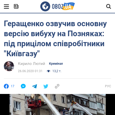
Геращенко озвучив основну
версію вибуху на Позняках:
під прицілом співробітники
"Київгазу"
Кирило Лютий
Кримінал
26.06.2020 01:31
13,2 т.
17
РУС