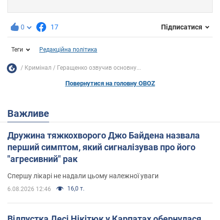
0
17
Підписатися
Теги
Редакційна політика
Кримінал
Геращенко озвучив основну...
Повернутися на головну OBOZ
Важливе
Дружина тяжкохворого Джо Байдена назвала
перший симптом, який сигналізував про його
"агресивний" рак
Спершу лікарі не надали цьому належної уваги
16,0 т.
6.08.2026 12:46
Відпустка Лесі Нікітюк у Карпатах обернулася