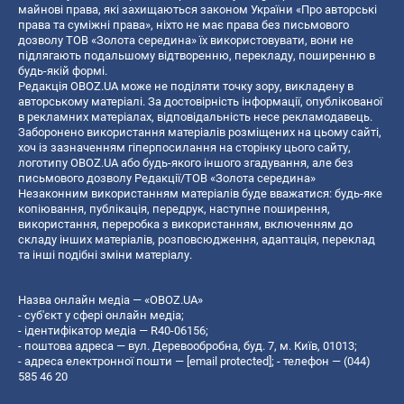
майнові права, які захищаються законом України «Про авторські
права та суміжні права», ніхто не має права без письмового
дозволу ТОВ «Золота середина» їх використовувати, вони не
підлягають подальшому відтворенню, перекладу, поширенню в
будь-якій формі.
Редакція OBOZ.UA може не поділяти точку зору, викладену в
авторському матеріалі. За достовірність інформації, опублікованої
в рекламних матеріалах, відповідальність несе рекламодавець.
Заборонено використання матеріалів розміщених на цьому сайті,
хоч із зазначенням гіперпосилання на сторінку цього сайту,
логотипу OBOZ.UA або будь-якого іншого згадування, але без
письмового дозволу Редакції/ТОВ «Золота середина»
Незаконним використанням матеріалів буде вважатися: будь-яке
копiювання, публiкацiя, передрук, наступне поширення,
використання, переробка з використанням, включенням до
складу інших матеріалів, розповсюдження, адаптація, переклад
та інші подібні зміни матеріалу.
Назва онлайн медіа — «OBOZ.UA»
- суб'єкт у сфері онлайн медіа;
- ідентифікатор медіа — R40-06156;
- поштова адреса — вул. Деревообробна, буд. 7, м. Київ, 01013;
- адреса електронної пошти —
[email protected]
; - телефон — (044)
585 46 20