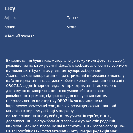
Шоу
Афіша
Плітки
Краса
Мода
Жіночий журнал
Використання будь-яких матеріалів ( в тому числі фото- та відео-),
розміщених на цьому сайті
https://www.obozrevatel.com
та всіх його
піддоменах, в будь-якому вигляді суворо заборонено.
Дозволяється використання при отриманні письмового дозволу
на їх використання та за умови обов'язкового посилання на сайт
OBOZ.UA, а для інтернет-видань - при отриманні письмового
дозволу на їх використання та за умови обов'язкового
розміщення прямого, відкритого для пошукових систем,
гіперпосилання на сторінку OBOZ.UA за посиланням
https://www.obozrevatel.com
, на якій розміщено оригінальний
матеріал в першому абзаці матеріалу.
Всі матеріали на цьому сайті, в тому числі інтерв’ю, статті,
дослідження – є службовими творами журналістів редакції,
виключні майнові права на які належать ТОВ «Золота середина».
На всі опубліковані фотоматеріали Getty Images редакція має