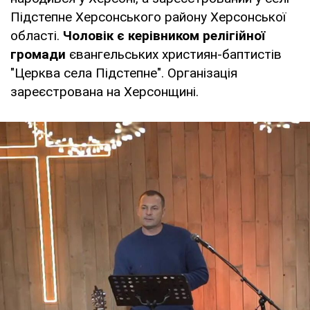
Підстепне Херсонського району Херсонської
області.
Чоловік є керівником релігійної
громади
євангельських християн-баптистів
"Церква села Підстепне". Організація
зареєстрована на Херсонщині.