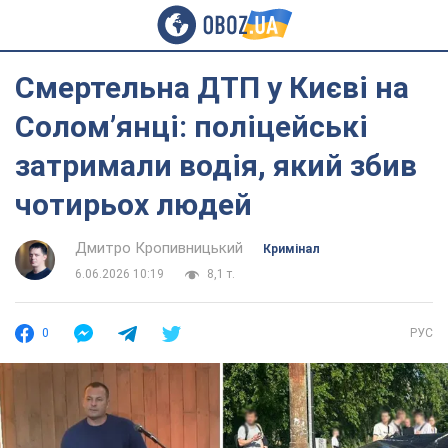
Смертельна ДТП у Києві на
Солом’янці: поліцейські
затримали водія, який збив
чотирьох людей
Дмитро Кропивницький
Кримінал
6.06.2026 10:19
8,1 т.
0
РУС