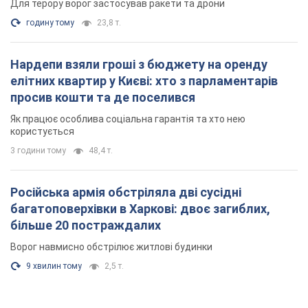
Для терору ворог застосував ракети та дрони
годину тому
23,8 т.
Нардепи взяли гроші з бюджету на оренду
елітних квартир у Києві: хто з парламентарів
просив кошти та де поселився
Як працює особлива соціальна гарантія та хто нею
користується
3 години тому
48,4 т.
Російська армія обстріляла дві сусідні
багатоповерхівки в Харкові: двоє загиблих,
більше 20 постраждалих
Ворог навмисно обстрілює житлові будинки
9 хвилин тому
2,5 т.