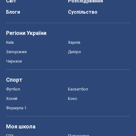
Світ
Розслідування
Блоги
Суспільство
Регіони України
Київ
Харків
Запоріжжя
Дніпро
Черкаси
Спорт
Футбол
Баскетбол
Хокей
Бокс
Формула-1
Моя школа
ГДЗ
Підручники