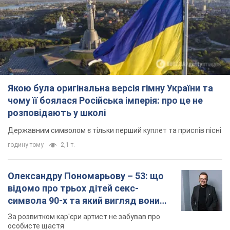
Якою була оригінальна версія гімну України та
чому її боялася Російська імперія: про це не
розповідають у школі
Державним символом є тільки перший куплет та приспів пісні
годину тому
2,1 т.
Олександру Пономарьову – 53: що
відомо про трьох дітей секс-
символа 90-х та який вигляд вони
мають
За розвитком кар'єри артист не забував про
особисте щастя