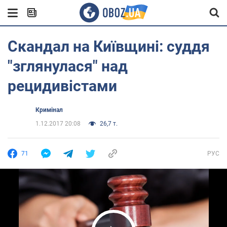
Скандал на Київщині: суддя
"зглянулася" над
рецидивістами
Кримінал
1.12.2017 20:08
26,7 т.
71
РУС