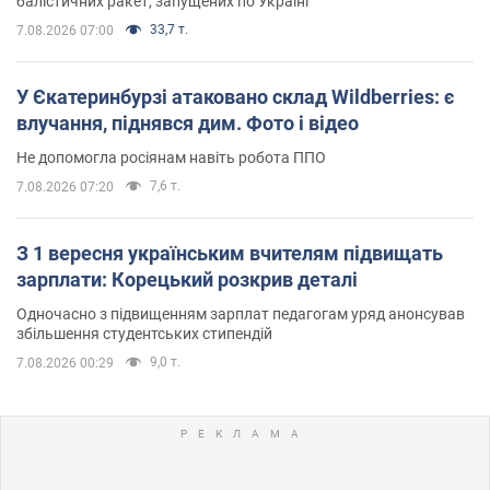
балістичних ракет, запущених по Україні
33,7 т.
7.08.2026 07:00
У Єкатеринбурзі атаковано склад Wildberries: є
влучання, піднявся дим. Фото і відео
Не допомогла росіянам навіть робота ППО
7,6 т.
7.08.2026 07:20
З 1 вересня українським вчителям підвищать
зарплати: Корецький розкрив деталі
Одночасно з підвищенням зарплат педагогам уряд анонсував
збільшення студентських стипендій
9,0 т.
7.08.2026 00:29