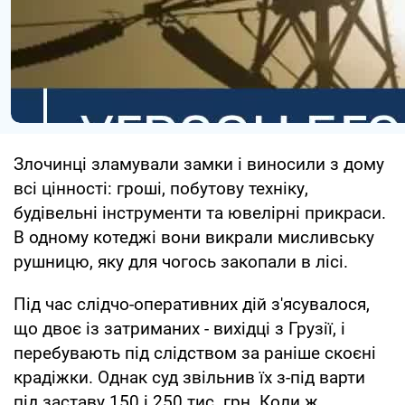
Злочинці зламували замки і виносили з дому
всі цінності: гроші, побутову техніку,
будівельні інструменти та ювелірні прикраси.
В одному котеджі вони викрали мисливську
рушницю, яку для чогось закопали в лісі.
Під час слідчо-оперативних дій з'ясувалося,
що двоє із затриманих - вихідці з Грузії, і
перебувають під слідством за раніше скоєні
крадіжки. Однак суд звільнив їх з-під варти
під заставу 150 і 250 тис. грн. Коли ж