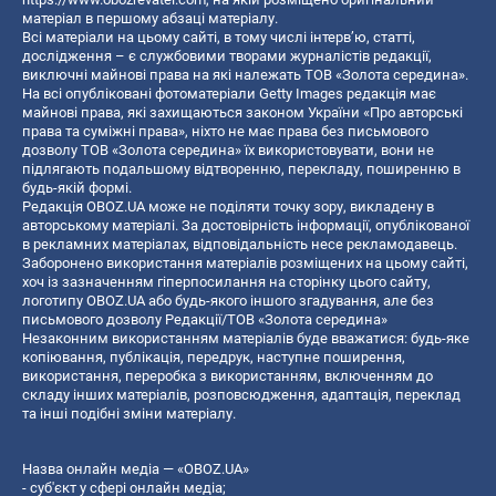
матеріал в першому абзаці матеріалу.
Всі матеріали на цьому сайті, в тому числі інтерв’ю, статті,
дослідження – є службовими творами журналістів редакції,
виключні майнові права на які належать ТОВ «Золота середина».
На всі опубліковані фотоматеріали Getty Images редакція має
майнові права, які захищаються законом України «Про авторські
права та суміжні права», ніхто не має права без письмового
дозволу ТОВ «Золота середина» їх використовувати, вони не
підлягають подальшому відтворенню, перекладу, поширенню в
будь-якій формі.
Редакція OBOZ.UA може не поділяти точку зору, викладену в
авторському матеріалі. За достовірність інформації, опублікованої
в рекламних матеріалах, відповідальність несе рекламодавець.
Заборонено використання матеріалів розміщених на цьому сайті,
хоч із зазначенням гіперпосилання на сторінку цього сайту,
логотипу OBOZ.UA або будь-якого іншого згадування, але без
письмового дозволу Редакції/ТОВ «Золота середина»
Незаконним використанням матеріалів буде вважатися: будь-яке
копiювання, публiкацiя, передрук, наступне поширення,
використання, переробка з використанням, включенням до
складу інших матеріалів, розповсюдження, адаптація, переклад
та інші подібні зміни матеріалу.
Назва онлайн медіа — «OBOZ.UA»
- суб'єкт у сфері онлайн медіа;