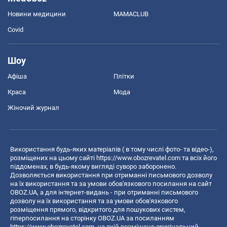
Новини медицини
MAMACLUB
Covid
Шоу
Афіша
Плітки
Краса
Мода
Жіночий журнал
Використання будь-яких матеріалів ( в тому числі фото- та відео-),
розміщених на цьому сайті
https://www.obozrevatel.com
та всіх його
піддоменах, в будь-якому вигляді суворо заборонено.
Дозволяється використання при отриманні письмового дозволу
на їх використання та за умови обов'язкового посилання на сайт
OBOZ.UA, а для інтернет-видань - при отриманні письмового
дозволу на їх використання та за умови обов'язкового
розміщення прямого, відкритого для пошукових систем,
гіперпосилання на сторінку OBOZ.UA за посиланням
https://www.obozrevatel.com
, на якій розміщено оригінальний