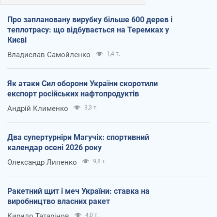
Про заплановану вирубку більше 600 дерев і
теплотрасу: що відбувається на Теремках у
Києві
Владислав Самойленко
1,4 т.
Як атаки Сил оборони України скоротили
експорт російських нафтопродуктів
Андрій Клименко
3,3 т.
Два супертурніри Магучіх: спортивний
календар осені 2026 року
Олександр Липенко
9,8 т.
Ракетний щит і меч України: ставка на
виробництво власних ракет
Кирило Татарінов
4,0 т.