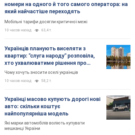
номери на одного й того самого оператора: на
який найчастіше переходять
Мобільні тарифи досягли критичної межі
10 часов назад
63,4 т.
Українців планують виселяти з
квартир: "слуга народу" розповіла,
хто ухвалюватиме рішення про
знесення будинків
Чому хочуть зносити оселі українців
10 часов назад
58,2 т.
Українці масово купують дорогі нові
авто: скільки коштує
найпопулярніша модель
Які марки автомобілів воліють купувати
мешканці України