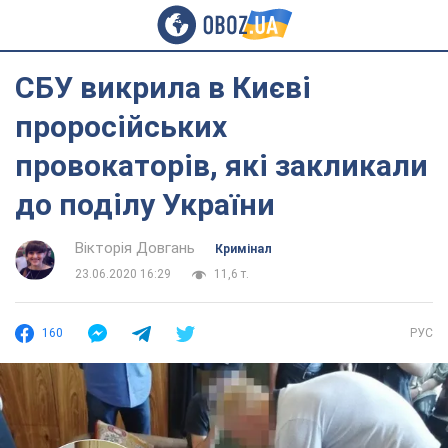
СБУ викрила в Києві
проросійських
провокаторів, які закликали
до поділу України
Вікторія Довгань
Кримінал
23.06.2020 16:29
11,6 т.
160
РУС