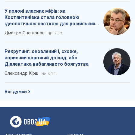
У полоні власних міфів: як
Костянтинівка стала головною
ідеологічною пасткою для російських
окупантів
Дмитро Снєгирьов
7,3 т.
Рекрутинг: оновлений і, схоже,
корисний ворожий досвід, або
Діалектика вибагливого боягузтва
Олександр Кірш
6,1 т.
Всі думки