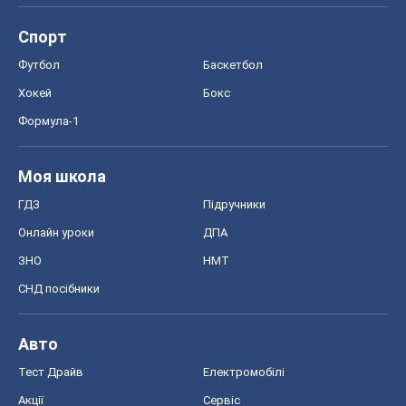
Спорт
Футбол
Баскетбол
Хокей
Бокс
Формула-1
Моя школа
ГДЗ
Підручники
Онлайн уроки
ДПА
ЗНО
НМТ
СНД посібники
Авто
Тест Драйв
Електромобілі
Акції
Сервіс