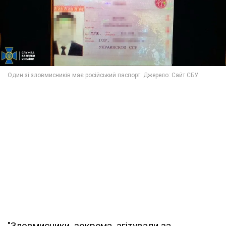
"Зловмисники, зокрема, агітували за