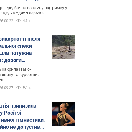
р передбачає взаємну підтримку у
ападу на одну з держав
4,6 т.
26 00:22
рикарпатті після
альної спеки
шла потужна
а: дороги
творились на
 накрила Івано-
. Відео
івщину та курортний
ель
9,1 т.
26 09:27
атія принизила
у Росії зі
тивної гімнастики,
ійно не допустивши