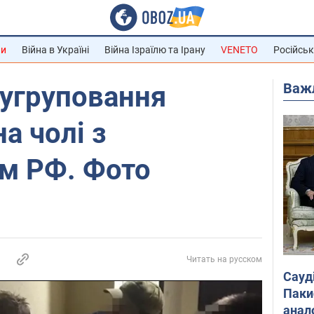
ни
Війна в Україні
Війна Ізраїлю та Ірану
VENETO
Російськ
Важ
 угруповання
а чолі з
м РФ. Фото
Читать на русском
Сауд
Паки
анал