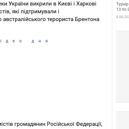
до ч
ки України викрили в Києві і Харкові
Турнір
осно
13 по 
ів, які підтримували і
8.08.20
 австралійського терориста Брентона
ідео дня
стів громадянин Російської Федерації,