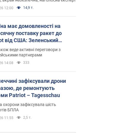
14,9 т.
26 12:00
їна має домовленості на
сячну поставку ракет до
iot від США: Зеленський
рив подробиці
акож веде активні переговори з
ейськими партнерами
333
26 14:08
меччині зафіксували дрони
базою, де ремонтують
ми Patriot – Tagesschau
 охорони зафіксувала шість
отів БПЛА
2,5 т.
26 11:55