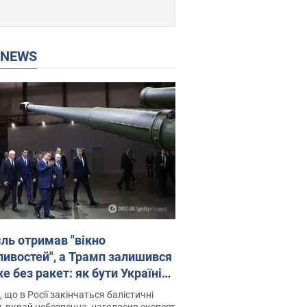
P NEWS
ль отримав "вікно
ивостей", а Трамп залишився
 без ракет: як бути Україні?
рв’ю з Мельником
 що в Росії закінчаться балістичні
, вкрай небезпечна, наголосив експерт