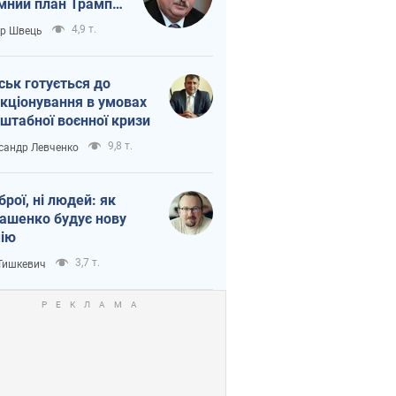
мний план Трампа
тіна?
4,9 т.
ор Швець
ськ готується до
кціонування в умовах
штабної воєнної кризи
9,8 т.
сандр Левченко
зброї, ні людей: як
ашенко будує нову
ію
3,7 т.
 Тишкевич