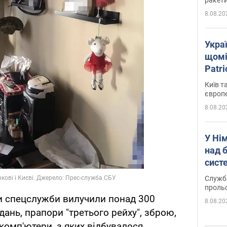
8.08.20
Укра
щомі
Patr
розк
Київ т
європ
8.08.20
У Ні
над 
систе
Служба
проль
ки спецслужби вилучили понад 300
8.08.20
ань, прапори "третього рейху", зброю,
 комп'ютери, з яких відбувалося