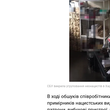
В ході обшуків співробітни
примірників нацистських вид
патрони, вибухові пристрої,