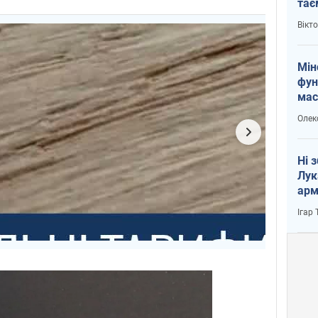
тає
і Пу
Вікт
Мін
фун
мас
Олек
Ні 
Лук
арм
Ігар