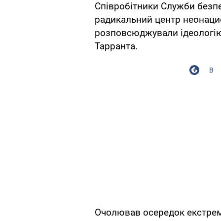
Співробітники Служби безпе
радикальний центр неонацист
розповсюджували ідеологію
Тарранта.
В
Очолював осередок екстремі