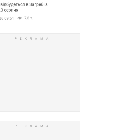
емпіонату Європи
 відбудеться в Загребі з
вних спортсменів
23 серпня
7,8 т.
26 09:51