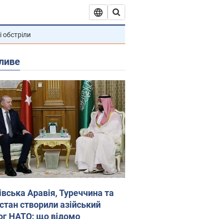
і обстріли
ливе
івська Аравія, Туреччина та
стан створили азійський
ог НАТО: що відомо