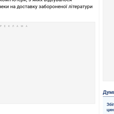
 чеки на доставку забороненої літератури
Дум
Збі
цин