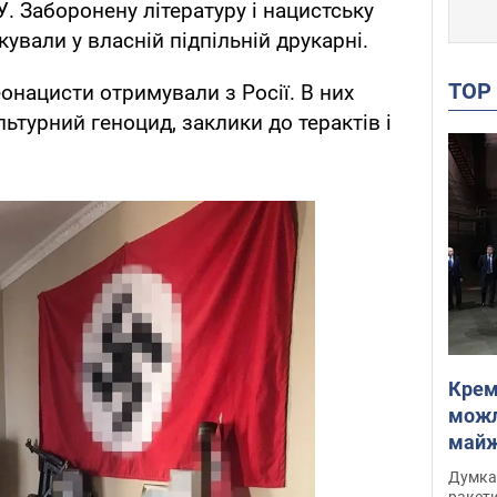
. Заборонену літературу і нацистську
ували у власній підпільній друкарні.
TO
онацисти отримували з Росії. В них
льтурний геноцид, заклики до терактів і
Крем
можл
майже
Інте
Думка,
ракети