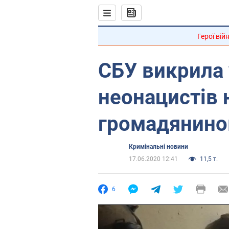
Герої вій
СБУ викрила
неонацистів н
громадянино
Кримінальні новини
17.06.2020 12:41
11,5 т.
6