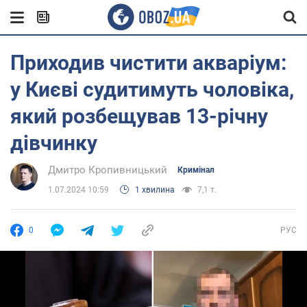
Приходив чистити акваріум:
у Києві судитимуть чоловіка,
який розбещував 13-річну
дівчинку
Дмитро Кропивницький
Кримінал
1.07.2024 10:59
1 хвилина
7,1 т.
0
РУС