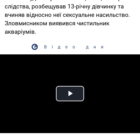
слідства, розбещував 13-річну дівчинку та
вчиняв відносно неї сексуальне насильство.
Зловмисником виявився чистильник
акваріумів.
Відео дня
Play Video