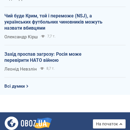
Чий буде Крим, той і переможе (NSJ), а
українських футбольних чиновників можуть
назвати вбивцями
Олександр Кірш
7,7 т.
Захід проспав загрозу: Росія може
перевірити НАТО війною
Леонід Невзлін
8,7 т.
Всі думки
На початок