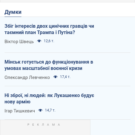
Думки
Збіг інтересів двох цинічних гравців чи
таємний план Трампа і Путіна?
Віктор Швець
12,6 т.
Мінськ готується до функціонування в
умовах масштабної воєнної кризи
Олександр Левченко
17,4 т.
Ні зброї, ні людей: як Лукашенко будує
нову армію
Ігар Тишкевич
14,7 т.