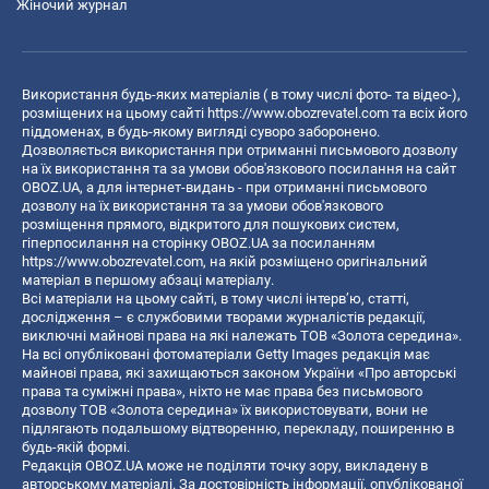
Жіночий журнал
Використання будь-яких матеріалів ( в тому числі фото- та відео-),
розміщених на цьому сайті
https://www.obozrevatel.com
та всіх його
піддоменах, в будь-якому вигляді суворо заборонено.
Дозволяється використання при отриманні письмового дозволу
на їх використання та за умови обов'язкового посилання на сайт
OBOZ.UA, а для інтернет-видань - при отриманні письмового
дозволу на їх використання та за умови обов'язкового
розміщення прямого, відкритого для пошукових систем,
гіперпосилання на сторінку OBOZ.UA за посиланням
https://www.obozrevatel.com
, на якій розміщено оригінальний
матеріал в першому абзаці матеріалу.
Всі матеріали на цьому сайті, в тому числі інтерв’ю, статті,
дослідження – є службовими творами журналістів редакції,
виключні майнові права на які належать ТОВ «Золота середина».
На всі опубліковані фотоматеріали Getty Images редакція має
майнові права, які захищаються законом України «Про авторські
права та суміжні права», ніхто не має права без письмового
дозволу ТОВ «Золота середина» їх використовувати, вони не
підлягають подальшому відтворенню, перекладу, поширенню в
будь-якій формі.
Редакція OBOZ.UA може не поділяти точку зору, викладену в
авторському матеріалі. За достовірність інформації, опублікованої