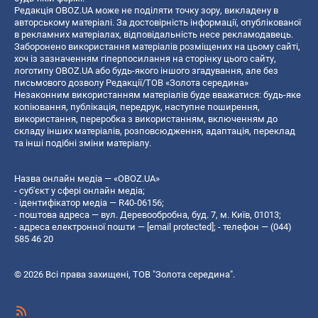
Редакція OBOZ.UA може не поділяти точку зору, викладену в
авторському матеріалі. За достовірність інформації, опублікованої
в рекламних матеріалах, відповідальність несе рекламодавець.
Заборонено використання матеріалів розміщених на цьому сайті,
хоч із зазначенням гіперпосилання на сторінку цього сайту,
логотипу OBOZ.UA або будь-якого іншого згадування, але без
письмового дозволу Редакції/ТОВ «Золота середина»
Незаконним використанням матеріалів буде вважатися: будь-яке
копiювання, публiкацiя, передрук, наступне поширення,
використання, переробка з використанням, включенням до
складу інших матеріалів, розповсюдження, адаптація, переклад
та інші подібні зміни матеріалу.
Назва онлайн медіа — «OBOZ.UA»
- суб'єкт у сфері онлайн медіа;
- ідентифікатор медіа — R40-06156;
- поштова адреса — вул. Деревообробна, буд. 7, м. Київ, 01013;
- адреса електронної пошти —
[email protected]
; - телефон — (044)
585 46 20
© 2026 Всі права захищені, ТОВ "Золота середина".