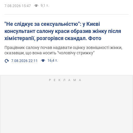
9,1 т.
7.08.2026 15:47
"Не слідкує за сексуальністю": у Києві
консультант салону краси образив жінку після
хімієтерапії, розгорівся скандал. Фото
Працівник салону почав надавати оцінку зовнішності жінки,
сказавши, що вона носить "чоловічу стрижку"
16,4 т.
7.08.2026 22:11