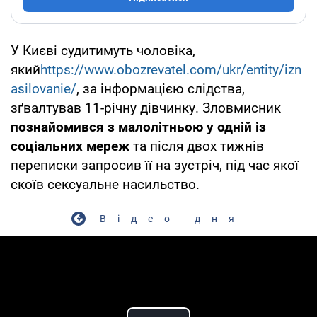
У Києві судитимуть чоловіка,
який
https://www.obozrevatel.com/ukr/entity/izn
asilovanie/
, за інформацією слідства,
зґвалтував 11-річну дівчинку. Зловмисник
познайомився з малолітньою у одній із
соціальних мереж
та після двох тижнів
переписки запросив її на зустріч, під час якої
скоїв сексуальне насильство.
Відео дня