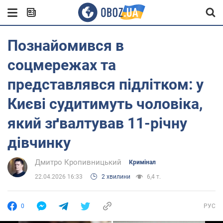
Познайомився в
соцмережах та
представлявся підлітком: у
Києві судитимуть чоловіка,
який зґвалтував 11-річну
дівчинку
Дмитро Кропивницький
Кримінал
22.04.2026 16:33
2 хвилини
6,4 т.
0
РУС