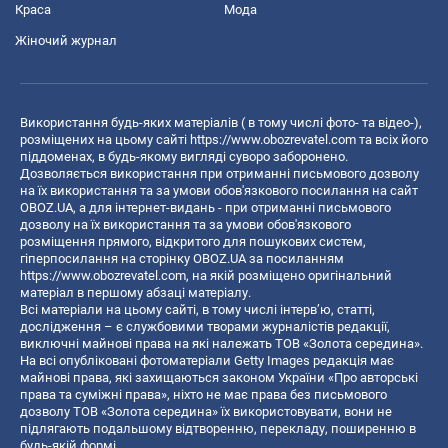
Краса
Мода
Жіночий журнал
Використання будь-яких матеріалів ( в тому числі фото- та відео-),
розміщених на цьому сайті
https://www.obozrevatel.com
та всіх його
піддоменах, в будь-якому вигляді суворо заборонено.
Дозволяється використання при отриманні письмового дозволу
на їх використання та за умови обов'язкового посилання на сайт
OBOZ.UA, а для інтернет-видань - при отриманні письмового
дозволу на їх використання та за умови обов'язкового
розміщення прямого, відкритого для пошукових систем,
гіперпосилання на сторінку OBOZ.UA за посиланням
https://www.obozrevatel.com
, на якій розміщено оригінальний
матеріал в першому абзаці матеріалу.
Всі матеріали на цьому сайті, в тому числі інтерв’ю, статті,
дослідження – є службовими творами журналістів редакції,
виключні майнові права на які належать ТОВ «Золота середина».
На всі опубліковані фотоматеріали Getty Images редакція має
майнові права, які захищаються законом України «Про авторські
права та суміжні права», ніхто не має права без письмового
дозволу ТОВ «Золота середина» їх використовувати, вони не
підлягають подальшому відтворенню, перекладу, поширенню в
будь-якій формі.