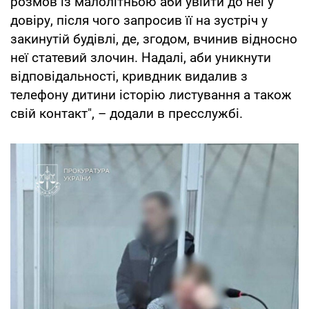
розмов із малолітньою аби увійти до неї у
довіру, після чого запросив її на зустріч у
закинутій будівлі, де, згодом, вчинив відносно
неї статевий злочин. Надалі, аби уникнути
відповідальності, кривдник видалив з
телефону дитини історію листування а також
свій контакт", – додали в пресслужбі.