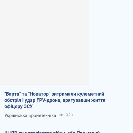
"Варта" та "Новатор" витримали кулеметний
обстріл і удар FPV-дрона, врятувавши життя
офіцеру ЗСУ
Українська Бронетехніка
3,2 т.