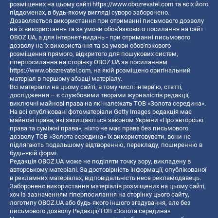
розміщених на цьому сайті
https://www.obozrevatel.com
та всіх його
піддоменах, в будь-якому вигляді суворо заборонено.
Дозволяється використання при отриманні письмового дозволу
на їх використання та за умови обов'язкового посилання на сайт
OBOZ.UA, а для інтернет-видань - при отриманні письмового
дозволу на їх використання та за умови обов'язкового
розміщення прямого, відкритого для пошукових систем,
гіперпосилання на сторінку OBOZ.UA за посиланням
https://www.obozrevatel.com
, на якій розміщено оригінальний
матеріал в першому абзаці матеріалу.
Всі матеріали на цьому сайті, в тому числі інтерв’ю, статті,
дослідження – є службовими творами журналістів редакції,
виключні майнові права на які належать ТОВ «Золота середина».
На всі опубліковані фотоматеріали Getty Images редакція має
майнові права, які захищаються законом України «Про авторські
права та суміжні права», ніхто не має права без письмового
дозволу ТОВ «Золота середина» їх використовувати, вони не
підлягають подальшому відтворенню, перекладу, поширенню в
будь-якій формі.
Редакція OBOZ.UA може не поділяти точку зору, викладену в
авторському матеріалі. За достовірність інформації, опублікованої
в рекламних матеріалах, відповідальність несе рекламодавець.
Заборонено використання матеріалів розміщених на цьому сайті,
хоч із зазначенням гіперпосилання на сторінку цього сайту,
логотипу OBOZ.UA або будь-якого іншого згадування, але без
письмового дозволу Редакції/ТОВ «Золота середина»