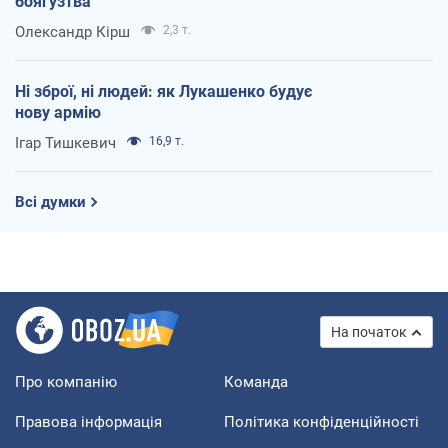
боягузтва
Олександр Кірш
2,3 т.
Ні зброї, ні людей: як Лукашенко будує
нову армію
Ігар Тишкевич
16,9 т.
Всі думки
На початок
Про компанію
Команда
Правова інформація
Політика конфіденційності