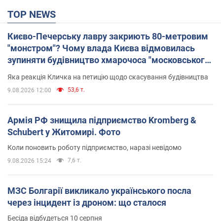
TOP NEWS
Києво-Печерську лавру закриють 80-метровим
"монстром"? Чому влада Києва відмовилась
зупиняти будівництво хмарочоса "московського
вірянина"
Яка реакція Кличка на петицію щодо скасування будівництва
53,6 т.
9.08.2026 12:00
Армія РФ знищила підприємство Kromberg &
Schubert у Житомирі. Фото
Коли поновить роботу підприємство, наразі невідомо
7,6 т.
9.08.2026 15:24
МЗС Болгарії викликало українського посла
через інцидент із дроном: що сталося
Бесіда відбудеться 10 серпня