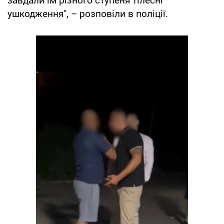
завдали їм різного ступеня тілесні
ушкодження", – розповіли в поліції.