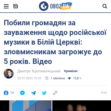
Побили громадян за
зауваження щодо російської
музики в Білій Церкві:
зловмисникам загрожує до
5 років. Відео
Дмитро Кропивницький
Кримінал
25.07.2023 10:35
1 хвилина
15,8 т.
70
РУС