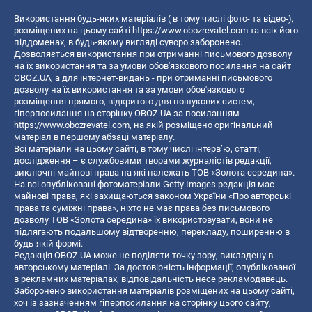
Використання будь-яких матеріалів ( в тому числі фото- та відео-),
розміщених на цьому сайті
https://www.obozrevatel.com
та всіх його
піддоменах, в будь-якому вигляді суворо заборонено.
Дозволяється використання при отриманні письмового дозволу
на їх використання та за умови обов'язкового посилання на сайт
OBOZ.UA, а для інтернет-видань - при отриманні письмового
дозволу на їх використання та за умови обов'язкового
розміщення прямого, відкритого для пошукових систем,
гіперпосилання на сторінку OBOZ.UA за посиланням
https://www.obozrevatel.com
, на якій розміщено оригінальний
матеріал в першому абзаці матеріалу.
Всі матеріали на цьому сайті, в тому числі інтерв’ю, статті,
дослідження – є службовими творами журналістів редакції,
виключні майнові права на які належать ТОВ «Золота середина».
На всі опубліковані фотоматеріали Getty Images редакція має
майнові права, які захищаються законом України «Про авторські
права та суміжні права», ніхто не має права без письмового
дозволу ТОВ «Золота середина» їх використовувати, вони не
підлягають подальшому відтворенню, перекладу, поширенню в
будь-якій формі.
Редакція OBOZ.UA може не поділяти точку зору, викладену в
авторському матеріалі. За достовірність інформації, опублікованої
в рекламних матеріалах, відповідальність несе рекламодавець.
Заборонено використання матеріалів розміщених на цьому сайті,
хоч із зазначенням гіперпосилання на сторінку цього сайту,