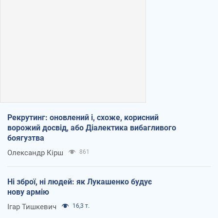
Рекрутинг: оновлений і, схоже, корисний
ворожий досвід, або Діалектика вибагливого
боягузтва
Олександр Кірш
861
Ні зброї, ні людей: як Лукашенко будує
нову армію
Ігар Тишкевич
16,3 т.