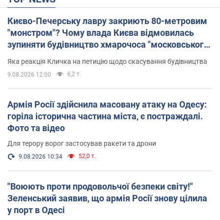
Києво-Печерську лавру закриють 80-метровим
"монстром"? Чому влада Києва відмовилась
зупиняти будівництво хмарочоса "московського
вірянина"
Яка реакція Кличка на петицію щодо скасування будівництва
6,2 т.
9.08.2026 12:00
Армія Росії здійснила масовану атаку на Одесу:
горіла історична частина міста, є постраждалі.
Фото та відео
Для терору ворог застосував ракети та дрони
52,0 т.
9.08.2026 10:34
"Воюють проти продовольчої безпеки світу!"
Зеленський заявив, що армія Росії знову цілила
у порт в Одесі