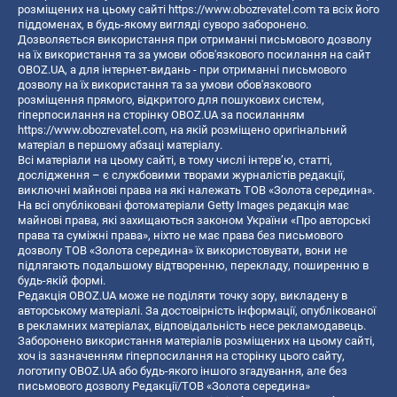
розміщених на цьому сайті
https://www.obozrevatel.com
та всіх його
піддоменах, в будь-якому вигляді суворо заборонено.
Дозволяється використання при отриманні письмового дозволу
на їх використання та за умови обов'язкового посилання на сайт
OBOZ.UA, а для інтернет-видань - при отриманні письмового
дозволу на їх використання та за умови обов'язкового
розміщення прямого, відкритого для пошукових систем,
гіперпосилання на сторінку OBOZ.UA за посиланням
https://www.obozrevatel.com
, на якій розміщено оригінальний
матеріал в першому абзаці матеріалу.
Всі матеріали на цьому сайті, в тому числі інтерв’ю, статті,
дослідження – є службовими творами журналістів редакції,
виключні майнові права на які належать ТОВ «Золота середина».
На всі опубліковані фотоматеріали Getty Images редакція має
майнові права, які захищаються законом України «Про авторські
права та суміжні права», ніхто не має права без письмового
дозволу ТОВ «Золота середина» їх використовувати, вони не
підлягають подальшому відтворенню, перекладу, поширенню в
будь-якій формі.
Редакція OBOZ.UA може не поділяти точку зору, викладену в
авторському матеріалі. За достовірність інформації, опублікованої
в рекламних матеріалах, відповідальність несе рекламодавець.
Заборонено використання матеріалів розміщених на цьому сайті,
хоч із зазначенням гіперпосилання на сторінку цього сайту,
логотипу OBOZ.UA або будь-якого іншого згадування, але без
письмового дозволу Редакції/ТОВ «Золота середина»