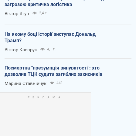
загрозою критична логістика
Віктор Ягун
2,4 т.
На якому боці історії виступає Дональд
Трамп?
Віктор Каспрук
4,1 т.
Посмертна "презумпція винуватості": хто
дозволив ТЦК судити загиблих захисників
Марина Ставнійчук
441