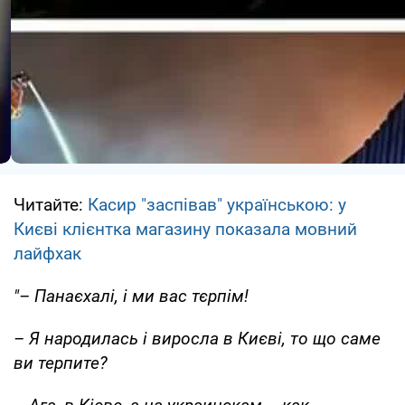
Читайте:
Касир "заспівав" українською: у
Києві клієнтка магазину показала мовний
лайфхак
"– Панаєхалі, і ми вас тєрпім!
– Я народилась і виросла в Києві, то що саме
ви терпите?