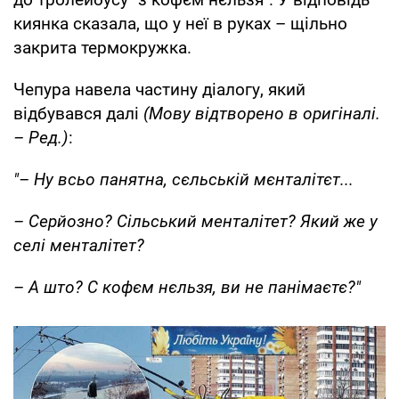
киянка сказала, що у неї в руках – щільно
закрита термокружка.
Чепура навела частину діалогу, який
відбувався далі
(Мову відтворено в оригіналі.
– Ред.)
:
"– Ну всьо панятна, сєльській мєнталітєт...
– Серйозно? Сільський менталітет? Який же у
селі менталітет?
– А што? С кофєм нєльзя, ви не панімаєтє?"