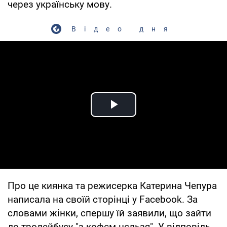
через українську мову.
Відео дня
Play Video
Про це киянка та режисерка Катерина Чепура
написала на своїй сторінці у Facebook. За
словами жінки, спершу їй заявили, що зайти
до тролейбусу "з кофєм нєльзя". У відповідь