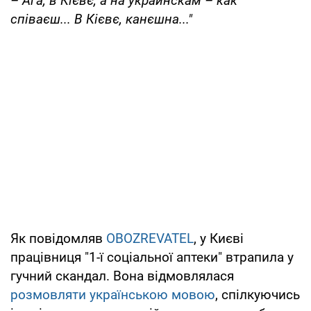
– Ага, в Кієвє, а на украинскам – как
співаєш... В Кієвє, канєшна..."
Як повідомляв
OBOZREVATEL
, у Києві
працівниця "1-ї соціальної аптеки" втрапила у
гучний скандал. Вона відмовлялася
розмовляти українською мовою
, спілкуючись