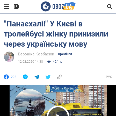
"Панаєхалі!" У Києві в
тролейбусі жінку принизили
через українську мову
Вероніка Ковбасюк
Кримінал
12.02.2020 14:38
45,1 т.
202
РУС