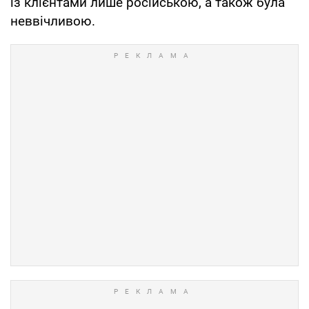
із клієнтами лише російською, а також була
неввічливою.