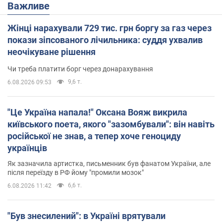
Важливе
Жінці нарахували 729 тис. грн боргу за газ через
покази зіпсованого лічильника: суддя ухвалив
неочікуване рішення
Чи треба платити борг через донарахування
9,6 т.
6.08.2026 09:53
"Це Україна напала!" Оксана Вояж викрила
київського поета, якого "зазомбували": він навіть
російської не знав, а тепер хоче геноциду
українців
Як зазначила артистка, письменник був фанатом України, але
після переїзду в РФ йому "промили мозок"
6,6 т.
6.08.2026 11:42
"Був знесилений": в Україні врятували