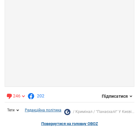
246
202
Підписатися
Теги
Редакційна політика
Кримінал
"Панаєхалі!" У Києві...
Повернутися на головну OBOZ