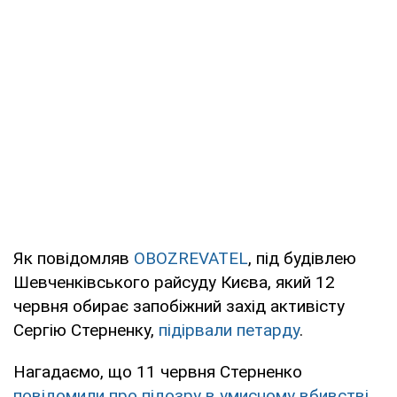
Як повідомляв
OBOZREVATEL
, під будівлею
Шевченківського райсуду Києва, який 12
червня обирає запобіжний захід активісту
Сергію Стерненку,
підірвали петарду
.
Нагадаємо, що 11 червня Стерненко
повідомили про підозру в умисному вбивстві
,