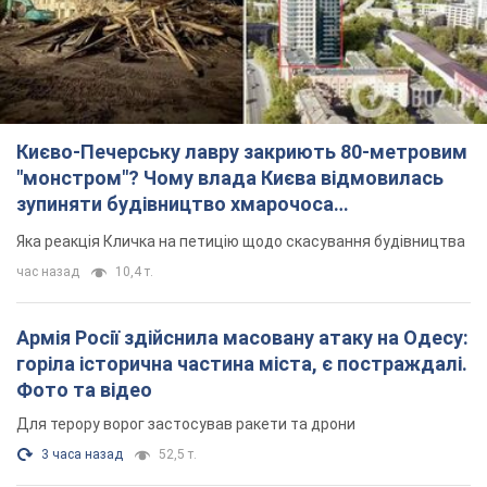
Києво-Печерську лавру закриють 80-метровим
"монстром"? Чому влада Києва відмовилась
зупиняти будівництво хмарочоса
"московського вірянина"
Яка реакція Кличка на петицію щодо скасування будівництва
час назад
10,4 т.
Армія Росії здійснила масовану атаку на Одесу:
горіла історична частина міста, є постраждалі.
Фото та відео
Для терору ворог застосував ракети та дрони
3 часа назад
52,5 т.