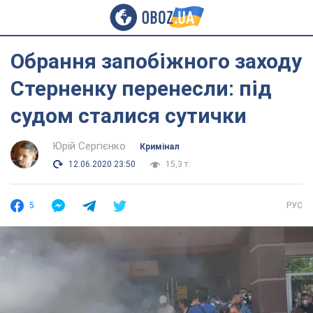
Обрання запобіжного заходу
Стерненку перенесли: під
судом сталися сутички
Юрій Сергієнко
Кримінал
12.06.2020 23:50
15,3 т.
5
РУС