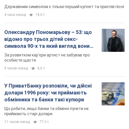
Державним символом є тільки перший куплет та приспів пісні
4 часа назад
18,0 т.
Олександру Пономарьову – 53: що
відомо про трьох дітей секс-
символа 90-х та який вигляд вони
мають
За розвитком кар'єри артист не забував про
особисте щастя
9 часов назад
8,6 т.
У ПриватБанку розповіли, чи дійсні
долари 1996 року: чи приймають
обмінники та банки такі купюри
Що робити, якщо банки та обмінні пункти не
приймають старі долари
11 часов назад
77,3 т.