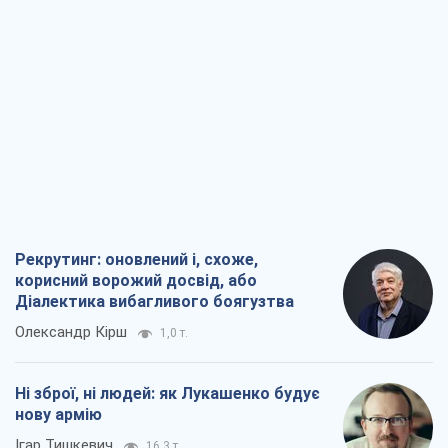
Рекрутинг: оновлений і, схоже,
корисний ворожий досвід, або
Діалектика вибагливого боягузтва
Олександр Кірш
1,0 т.
Ні зброї, ні людей: як Лукашенко будує
нову армію
Ігар Тишкевич
16,3 т.