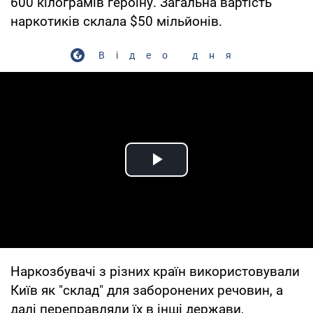
600 кілограмів героїну. Загальна вартість
наркотиків склала $50 мільйонів.
Відео дня
Play Video
Наркозбувачі з різних країн використовували
Київ як "склад" для заборонених речовин, а
далі переправляли їх в інші держави,