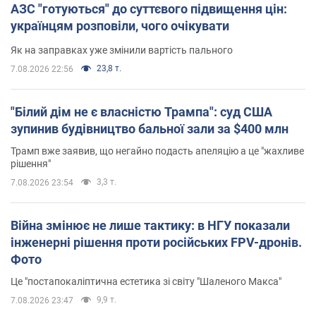
АЗС "готуються" до суттєвого підвищення цін:
українцям розповіли, чого очікувати
Як на заправках уже змінили вартість пального
23,8 т.
7.08.2026 22:56
"Білий дім не є власністю Трампа": суд США
зупинив будівництво бальної зали за $400 млн
Трамп вже заявив, що негайно подасть апеляцію а це "жахливе
рішення"
3,3 т.
7.08.2026 23:54
Війна змінює не лише тактику: в НГУ показали
інженерні рішення проти російських FPV-дронів.
Фото
Це "постапокаліптична естетика зі світу "Шаленого Макса"
9,9 т.
7.08.2026 23:47