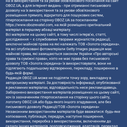
на їх використання та за умови обов'язкового посилання на сайт
OBOZ.UA, а для інтернет-видань - при отриманні письмового
дозволу на їх використання та за умови обов'язкового
розміщення прямого, відкритого для пошукових систем,
гіперпосилання на сторінку OBOZ.UA за посиланням
https://www.obozrevatel.com
, на якій розміщено оригінальний
матеріал в першому абзаці матеріалу.
Всі матеріали на цьому сайті, в тому числі інтерв’ю, статті,
дослідження – є службовими творами журналістів редакції,
виключні майнові права на які належать ТОВ «Золота середина».
На всі опубліковані фотоматеріали Getty Images редакція має
майнові права, які захищаються законом України «Про авторські
права та суміжні права», ніхто не має права без письмового
дозволу ТОВ «Золота середина» їх використовувати, вони не
підлягають подальшому відтворенню, перекладу, поширенню в
будь-якій формі.
Редакція OBOZ.UA може не поділяти точку зору, викладену в
авторському матеріалі. За достовірність інформації, опублікованої
в рекламних матеріалах, відповідальність несе рекламодавець.
Заборонено використання матеріалів розміщених на цьому сайті,
хоч із зазначенням гіперпосилання на сторінку цього сайту,
логотипу OBOZ.UA або будь-якого іншого згадування, але без
письмового дозволу Редакції/ТОВ «Золота середина»
Незаконним використанням матеріалів буде вважатися: будь-яке
копiювання, публiкацiя, передрук, наступне поширення,
використання, переробка з використанням, включенням до
складу інших матеріалів, розповсюдження, адаптація, переклад