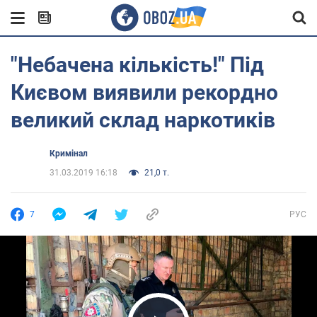
"Небачена кількість!" Під
Києвом виявили рекордно
великий склад наркотиків
Кримінал
31.03.2019 16:18
21,0 т.
7
РУС