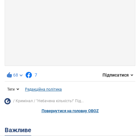
68
7
Підписатися
Теги
Редакційна політика
Кримінал
"Небачена кількість!" Під...
Повернутися на головну OBOZ
Важливе