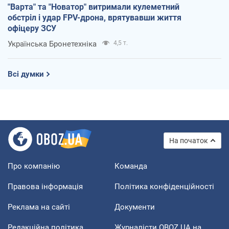
"Варта" та "Новатор" витримали кулеметний
обстріл і удар FPV-дрона, врятувавши життя
офіцеру ЗСУ
Українська Бронетехніка
4,5 т.
Всі думки
На початок
Про компанію
Команда
Правова інформація
Політика конфіденційності
Реклама на сайті
Документи
Редакційна політика
Журналісти OBOZ.UA на