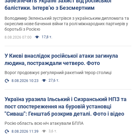
забезпечить Україні захист від російської
балістики. Інтерв’ю з Безсмертним
Володимир Зеленський зустрівся з українським дипломата та
окреслив нове бачення війни та ролі міжнародних партнерів у
боротьбі з Росією
17,8 т.
8.08.2026 07:00
У Києві внаслідок російської атаки загинула
людина, постраждали четверо. Фото
Ворог продовжує регулярний ракетний терор столиці
27,6 т.
8.08.2026 10:23
Україна уразила Ільський і Сизранський НПЗ та
пост спостереження на буровій установці
"Сиваш": Генштаб розкрив деталі. Фото і відео
Росію область всю ніч атакували БПЛА
3,6 т.
8.08.2026 11:39