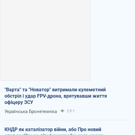
"Варта" та "Новатор" витримали кулеметний
обстріл і удар FPV-дрона, врятувавши життя
офіцеру ЗСУ
Українська Бронетехніка
2,9 т.
КНДР як каталізатор війни, або Про новий