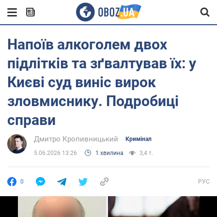
Напоїв алкоголем двох
підлітків та зґвалтував їх: у
Києві суд виніс вирок
зловмиснику. Подробиці
справи
Дмитро Кропивницький
Кримінал
5.06.2026 13:26
1 хвилина
3,4 т.
0
РУС