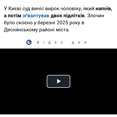
У Києві суд виніс вирок чоловіку, який
напоїв,
а потім
зґвалтував
двох підлітків
. Злочин
було скоєно у березні 2025 року в
Деснянському районі міста.
Відео дня
Play Video