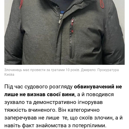
Під час судового розгляду
обвинувачений не
лише не визнав своєї вини
, а й поводився
зухвало та демонстративно ігнорував
тяжкість вчиненого. Він категорично
заперечував не лише те, що скоїв злочин, а й
навіть факт знайомства з потерпілими.