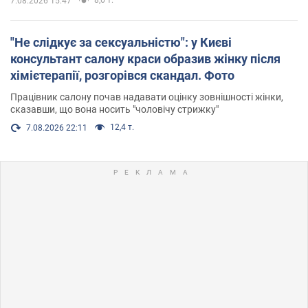
8,6 т.
7.08.2026 15:47
"Не слідкує за сексуальністю": у Києві
консультант салону краси образив жінку після
хімієтерапії, розгорівся скандал. Фото
Працівник салону почав надавати оцінку зовнішності жінки,
сказавши, що вона носить "чоловічу стрижку"
12,4 т.
7.08.2026 22:11