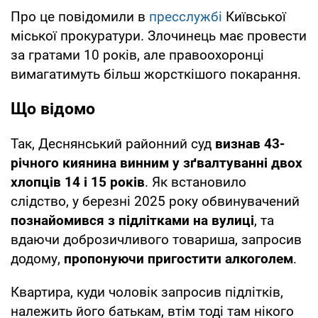
Про це повідомили в
пресслужбі
Київської
міської прокуратури. Злочинець має провести
за гратами 10 років, але правоохоронці
вимагатимуть більш жорсткішого покарання.
Що відомо
Так, Деснянський районний суд
визнав 43-
річного киянина винним у зґвалтуванні двох
хлопців 14 і 15 років
. Як встановило
слідство, у березні 2025 року обвинувачений
познайомився з підлітками на вулиці
, та
вдаючи доброзичливого товариша, запросив
додому,
пропонуючи пригостити алкоголем
.
Квартира, куди чоловік запросив підлітків,
належить його батькам, втім тоді там нікого