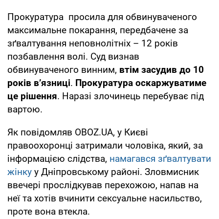
Прокуратура просила для обвинуваченого
максимальне покарання, передбачене за
зґвалтування неповнолітніх – 12 років
позбавлення волі. Суд визнав
обвинуваченого винним,
втім засудив до 10
років в’язниці
.
Прокуратура оскаржуватиме
це рішення
. Наразі злочинець перебуває під
вартою.
Як повідомляв OBOZ.UA, у Києві
правоохоронці затримали чоловіка, який, за
інформацією слідства,
намагався зґвалтувати
жінку
у Дніпровському районі. Зловмисник
ввечері прослідкував перехожою, напав на
неї та хотів вчинити сексуальне насильство,
проте вона втекла.