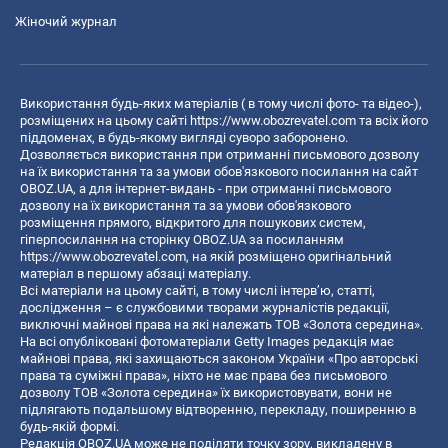
Жіночий журнал
Використання будь-яких матеріалів ( в тому числі фото- та відео-),
розміщених на цьому сайті
https://www.obozrevatel.com
та всіх його
піддоменах, в будь-якому вигляді суворо заборонено.
Дозволяється використання при отриманні письмового дозволу
на їх використання та за умови обов'язкового посилання на сайт
OBOZ.UA, а для інтернет-видань - при отриманні письмового
дозволу на їх використання та за умови обов'язкового
розміщення прямого, відкритого для пошукових систем,
гіперпосилання на сторінку OBOZ.UA за посиланням
https://www.obozrevatel.com
, на якій розміщено оригінальний
матеріал в першому абзаці матеріалу.
Всі матеріали на цьому сайті, в тому числі інтерв’ю, статті,
дослідження – є службовими творами журналістів редакції,
виключні майнові права на які належать ТОВ «Золота середина».
На всі опубліковані фотоматеріали Getty Images редакція має
майнові права, які захищаються законом України «Про авторські
права та суміжні права», ніхто не має права без письмового
дозволу ТОВ «Золота середина» їх використовувати, вони не
підлягають подальшому відтворенню, перекладу, поширенню в
будь-якій формі.
Редакція OBOZ.UA може не поділяти точку зору, викладену в