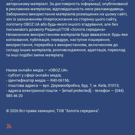
авторському матеріалі. За достовірність інформації, опублікованої
в рекламних матеріалах, відповідальність несе рекламодавець.
Заборонено використання матеріалів розміщених на цьому сайті,
хоч із зазначенням гіперпосилання на сторінку цього сайту,
логотипу OBOZ.UA або будь-якого іншого згадування, але без
письмового дозволу Редакції/ТОВ «Золота середина»
Незаконним використанням матеріалів буде вважатися: будь-яке
копiювання, публiкацiя, передрук, наступне поширення,
використання, переробка з використанням, включенням до
складу інших матеріалів, розповсюдження, адаптація, переклад
та інші подібні зміни матеріалу.
Назва онлайн медіа — «OBOZ.UA»
- суб'єкт у сфері онлайн медіа;
- ідентифікатор медіа — R40-06156;
- поштова адреса — вул. Деревообробна, буд. 7, м. Київ, 01013;
- адреса електронної пошти —
[email protected]
; - телефон — (044)
585 46 20
© 2026 Всі права захищені, ТОВ "Золота середина".