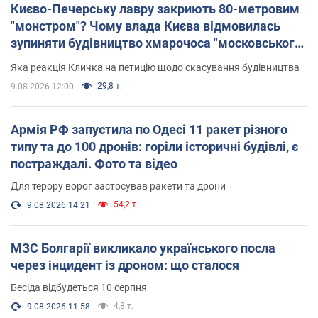
Києво-Печерську лавру закриють 80-метровим
"монстром"? Чому влада Києва відмовилась
зупиняти будівництво хмарочоса "московського
вірянина"
Яка реакція Кличка на петицію щодо скасування будівництва
29,8 т.
9.08.2026 12:00
Армія РФ запустила по Одесі 11 ракет різного
типу та до 100 дронів: горіли історичні будівлі, є
постраждалі. Фото та відео
Для терору ворог застосував ракети та дрони
54,2 т.
9.08.2026 14:21
МЗС Болгарії викликало українського посла
через інцидент із дроном: що сталося
Бесіда відбудеться 10 серпня
4,8 т.
9.08.2026 11:58