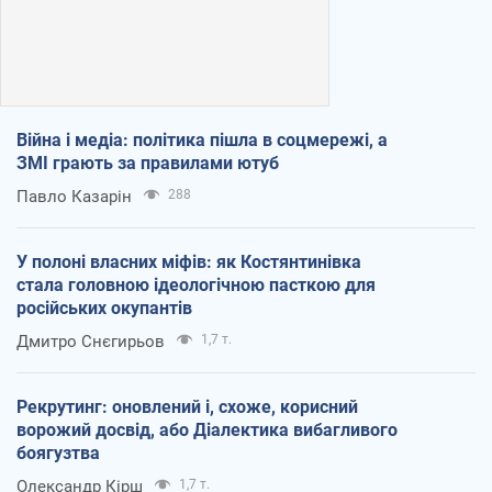
Війна і медіа: політика пішла в соцмережі, а
ЗМІ грають за правилами ютуб
Павло Казарін
288
У полоні власних міфів: як Костянтинівка
стала головною ідеологічною пасткою для
російських окупантів
Дмитро Снєгирьов
1,7 т.
Рекрутинг: оновлений і, схоже, корисний
ворожий досвід, або Діалектика вибагливого
боягузтва
Олександр Кірш
1,7 т.