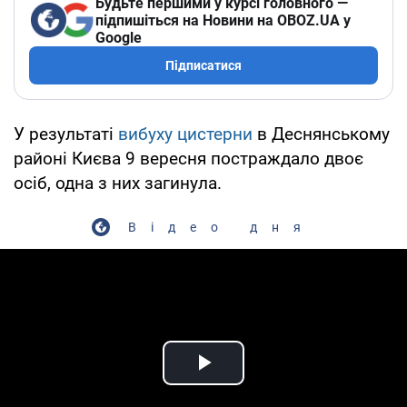
Будьте першими у курсі головного —
підпишіться на Новини на OBOZ.UA у
Google
Підписатися
У результаті
вибуху цистерни
в Деснянському
районі Києва 9 вересня постраждало двоє
осіб, одна з них загинула.
Відео дня
Play Video