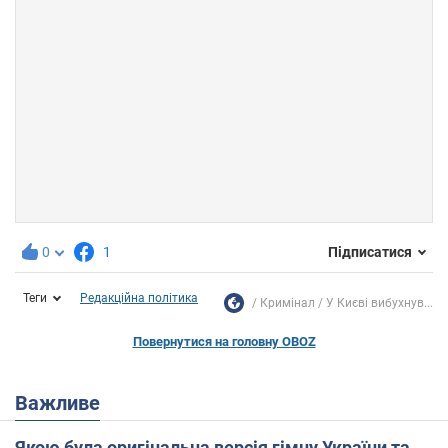
0
1
Підписатися
Теги
Редакційна політика
Кримінал
У Києві вибухнув...
Повернутися на головну OBOZ
Важливе
Якою була оригінальна версія гімну України та