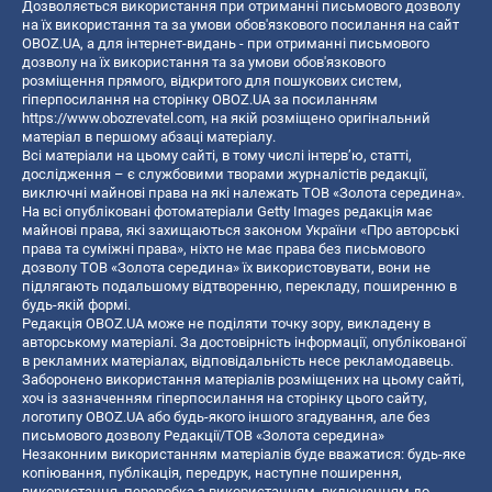
Дозволяється використання при отриманні письмового дозволу
на їх використання та за умови обов'язкового посилання на сайт
OBOZ.UA, а для інтернет-видань - при отриманні письмового
дозволу на їх використання та за умови обов'язкового
розміщення прямого, відкритого для пошукових систем,
гіперпосилання на сторінку OBOZ.UA за посиланням
https://www.obozrevatel.com
, на якій розміщено оригінальний
матеріал в першому абзаці матеріалу.
Всі матеріали на цьому сайті, в тому числі інтерв’ю, статті,
дослідження – є службовими творами журналістів редакції,
виключні майнові права на які належать ТОВ «Золота середина».
На всі опубліковані фотоматеріали Getty Images редакція має
майнові права, які захищаються законом України «Про авторські
права та суміжні права», ніхто не має права без письмового
дозволу ТОВ «Золота середина» їх використовувати, вони не
підлягають подальшому відтворенню, перекладу, поширенню в
будь-якій формі.
Редакція OBOZ.UA може не поділяти точку зору, викладену в
авторському матеріалі. За достовірність інформації, опублікованої
в рекламних матеріалах, відповідальність несе рекламодавець.
Заборонено використання матеріалів розміщених на цьому сайті,
хоч із зазначенням гіперпосилання на сторінку цього сайту,
логотипу OBOZ.UA або будь-якого іншого згадування, але без
письмового дозволу Редакції/ТОВ «Золота середина»
Незаконним використанням матеріалів буде вважатися: будь-яке
копiювання, публiкацiя, передрук, наступне поширення,
використання, переробка з використанням, включенням до