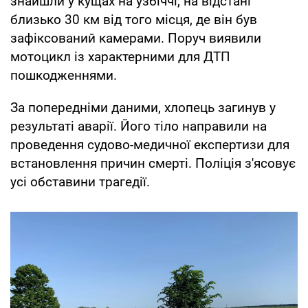
знайшли у кущах на узбіччі, на відстані
близько 30 км від того місця, де він був
зафіксований камерами. Поруч виявили
мотоцикл із характерними для ДТП
пошкодженнями.
За попередніми даними, хлопець загинув у
результаті аварії. Його тіло направили на
проведення судово-медичної експертизи для
встановлення причин смерті. Поліція з'ясовує
усі обставини трагедії.