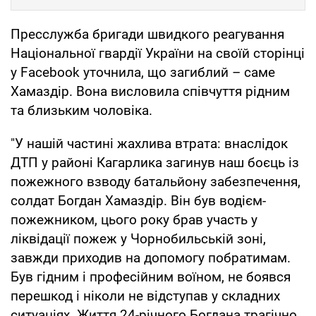
Пресслужба бригади швидкого реагування
Національної гвардії України на своїй сторінці
у Facebook уточнила, що загиблий – саме
Хамаздір. Вона висловила співчуття рідним
та близьким чоловіка.
"У нашій частині жахлива втрата: внаслідок
ДТП у районі Кагарлика загинув наш боєць із
пожежного взводу батальйону забезпечення,
солдат Богдан Хамаздір. Він був водієм-
пожежником, цього року брав участь у
ліквідації пожеж у Чорнобильській зоні,
завжди приходив на допомогу побратимам.
Був гідним і професійним воїном, не боявся
перешкод і ніколи не відступав у складних
ситуаціях. Життя 24-річного Богдана трагічно