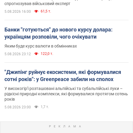
спрогнозував військовий експерт
61,5 т.
5.08.2026 16:00
Банки "готуються" до нового курсу долара:
українцям розповіли, чого очікувати
Яким буде курс валюти в обмінниках
122,0 т.
5.08.2026 23:12
"Джипінг руйнує екосистеми, які формувалися
сотні років": у Greenpeace забили на сполох
У високогір'ї розташовані альпійські та субальпійські луки –
рідкісні природні комплекси, які формувалися протягом сотень
років
1,7 т.
5.08.2026 23:00