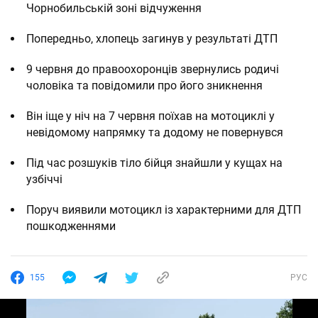
Чорнобильській зоні відчуження
Попередньо, хлопець загинув у результаті ДТП
9 червня до правоохоронців звернулись родичі
чоловіка та повідомили про його зникнення
Він іще у ніч на 7 червня поїхав на мотоциклі у
невідомому напрямку та додому не повернувся
Під час розшуків тіло бійця знайшли у кущах на
узбіччі
Поруч виявили мотоцикл із характерними для ДТП
пошкодженнями
155
РУС