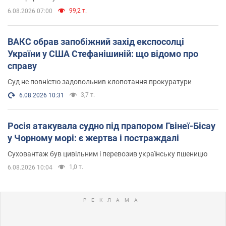
99,2 т.
6.08.2026 07:00
ВАКС обрав запобіжний захід експосолці
України у США Стефанішиній: що відомо про
справу
Суд не повністю задовольнив клопотання прокуратури
3,7 т.
6.08.2026 10:31
Росія атакувала судно під прапором Гвінеї-Бісау
у Чорному морі: є жертва і постраждалі
Суховантаж був цивільним і перевозив українську пшеницю
1,0 т.
6.08.2026 10:04