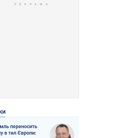
ки
мль переносить
ну в тил Європи: