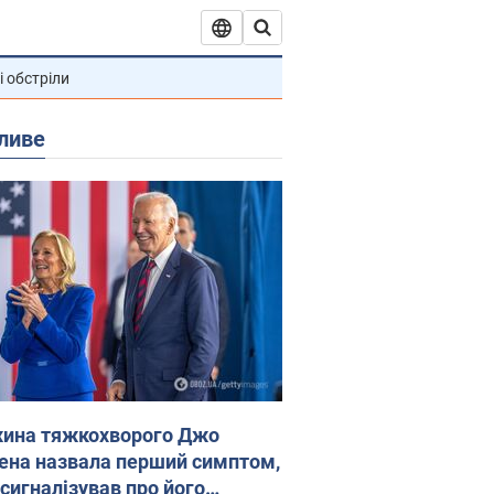
і обстріли
ливе
ина тяжкохворого Джо
ена назвала перший симптом,
 сигналізував про його