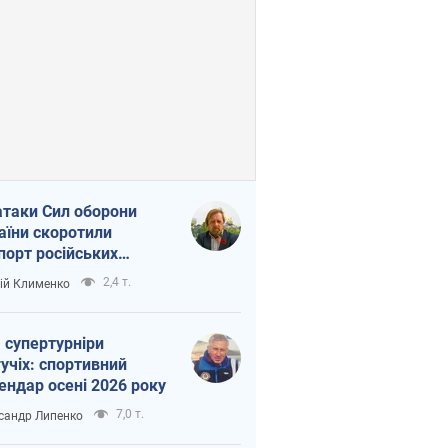
атаки Сил оборони
аїни скоротили
порт російських
топродуктів
2,4 т.
ій Клименко
 супертурніри
учіх: спортивний
ендар осені 2026 року
7,0 т.
сандр Липенко