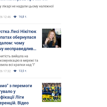
есивний" рак
 лікарі не надали цьому належної
16,8 т.
26 12:46
устка Лесі Нікітюк
рпатах обернулася
далом: чому
чу несправедливо
йтили
нитість вийшла на
комунікацію в мережі та
вила всі крапки над "і"
13,5 т.
26 17:32
амо" з перемоги
тувало у
фікації Ліги
еренцій. Відео