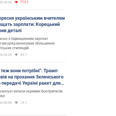
77,5 т.
26 20:20
вересня українським вчителям
ищать зарплати: Корецький
рив деталі
асно з підвищенням зарплат
гам уряд анонсував збільшення
тських стипендій
4,5 т.
26 00:29
 теж вони потрібні": Трамп
овів на прохання Зеленського
 передачі Україні ракет для
ot
анські запаси окремих боєприпасів
ені
1,6 т.
26 00:59