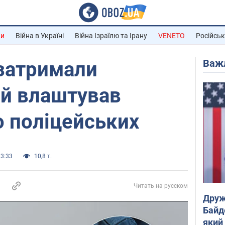
ни
Війна в Україні
Війна Ізраїлю та Ірану
VENETO
Російськ
Важ
 затримали
ий влаштував
о поліцейських
13:33
10,8 т.
Читать на русском
Друж
Байд
який