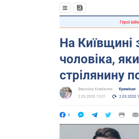
Герої вій
На Київщині
чоловіка, як
стрілянину п
Вероніка Ковбасюк
Кримінал
2.03.2020 13:01
2.03.2020 
6