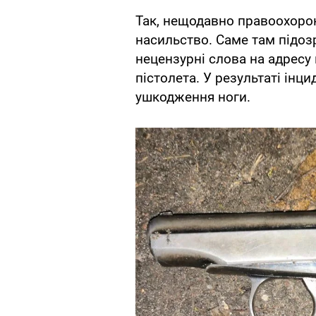
Так, нещодавно правоохоро
насильство. Саме там підо
нецензурні слова на адресу 
пістолета. У результаті інц
ушкодження ноги.