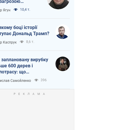
 загрозою
тична логістика
10,4 т.
ор Ягун
якому боці історії
тупає Дональд Трамп?
8,6 т.
ор Каспрук
 заплановану вирубку
ьше 600 дерев і
лотрасу: що
бувається на Теремках
396
ислав Самойленко
иєві