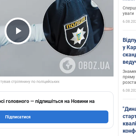
"агр
Спершу
уваги
6.08.20
Play Video
Відп
у Ка
скан
веду
захе
Знаме
пряму 
розста
6.08.20
сі головного — підпишіться на Новини на
"Дин
стар
Підписатися
квалі
конф