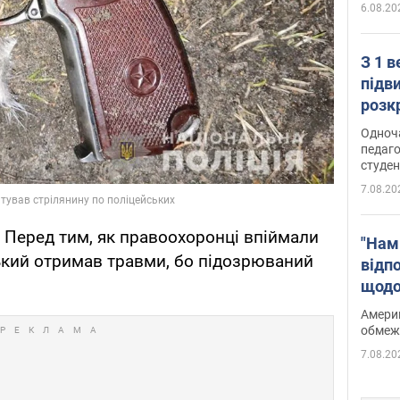
6.08.20
З 1 
підв
розк
Одноч
педаго
студен
7.08.20
. Перед тим, як правоохоронці впіймали
"Нам
ький отримав травми, бо підозрюваний
відп
щодо
Patri
Америк
обмеж
7.08.20