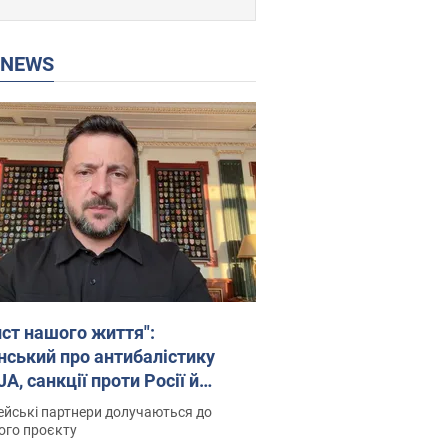
P NEWS
ист нашого життя":
нський про антибалістику
A, санкції проти Росії й
имку аграріїв. Відео
йські партнери долучаються до
ого проєкту