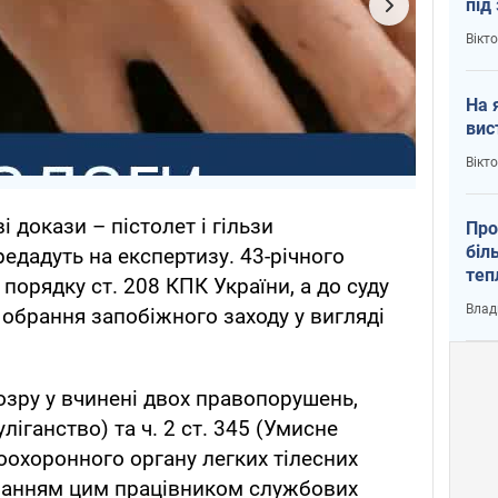
під
кри
Вікт
На 
вис
Вікт
і докази – пістолет і гільзи
Про
біл
редадуть на експертизу. 43-річного
теп
орядку ст. 208 КПК України, а до суду
від
Влад
обрання запобіжного заходу у вигляді
у К
озру у вчинені двох правопорушень,
уліганство) та ч. 2 ст. 345 (Умисне
оохоронного органу легких тілесних
онанням цим працівником службових