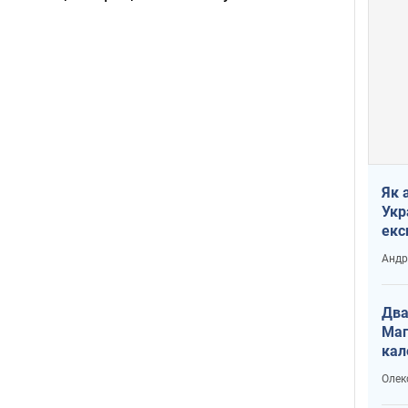
Як 
Укр
екс
наф
Андр
Два
Маг
кал
Олек