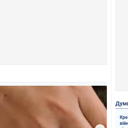
Дум
Кре
вій