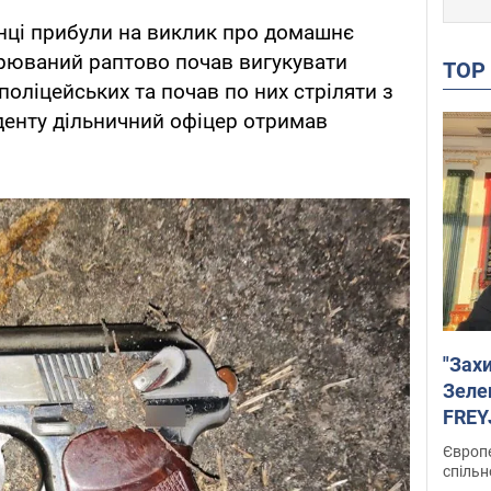
нці прибули на виклик про домашнє
зрюваний раптово почав вигукувати
TO
поліцейських та почав по них стріляти з
иденту дільничний офіцер отримав
"Зах
Зеле
FREYJ
підтр
Європе
спільн