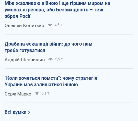
Між жахливою війною і ще гіршим миром на
умовах агресора, або Безвихідність – теж
зброя Росії
Олексій Копитько
4,5 т.
Драбина ескалації війни: до чого нам
треба готуватися
Андрій Шевчишин
5,5 т.
"Коли хочеться помсти": чому стратегія
України має залишатися іншою
Серж Марко
6,1 т.
Всі думки