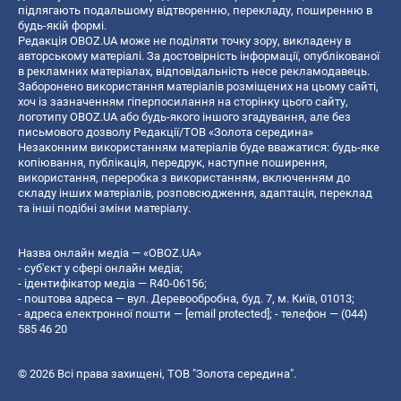
підлягають подальшому відтворенню, перекладу, поширенню в
будь-якій формі.
Редакція OBOZ.UA може не поділяти точку зору, викладену в
авторському матеріалі. За достовірність інформації, опублікованої
в рекламних матеріалах, відповідальність несе рекламодавець.
Заборонено використання матеріалів розміщених на цьому сайті,
хоч із зазначенням гіперпосилання на сторінку цього сайту,
логотипу OBOZ.UA або будь-якого іншого згадування, але без
письмового дозволу Редакції/ТОВ «Золота середина»
Незаконним використанням матеріалів буде вважатися: будь-яке
копiювання, публiкацiя, передрук, наступне поширення,
використання, переробка з використанням, включенням до
складу інших матеріалів, розповсюдження, адаптація, переклад
та інші подібні зміни матеріалу.
Назва онлайн медіа — «OBOZ.UA»
- суб'єкт у сфері онлайн медіа;
- ідентифікатор медіа — R40-06156;
- поштова адреса — вул. Деревообробна, буд. 7, м. Київ, 01013;
- адреса електронної пошти —
[email protected]
; - телефон — (044)
585 46 20
© 2026 Всі права захищені, ТОВ "Золота середина".