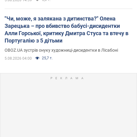
"Чи, може, я залякана з дитинства?" Олена
Зарецька – про вбивство бабусі-дисидентки
Алли Горської, критику Дмитра Стуса та втечу в
Португалію з 5 дітьми
OBOZ.UA зустрів онуку художниці-дисидентки в Лісабоні
25,7 т.
5.08.2026 04:00