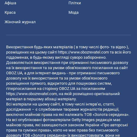
Афіша
Плітки
Краса
Мода
Жіночий журнал
Використання будь-яких матеріалів ( в тому числі фото- та відео-),
розміщених на цьому сайті
https://www.obozrevatel.com
та всіх його
піддоменах, в будь-якому вигляді суворо заборонено.
Дозволяється використання при отриманні письмового дозволу
на їх використання та за умови обов'язкового посилання на сайт
OBOZ.UA, а для інтернет-видань - при отриманні письмового
дозволу на їх використання та за умови обов'язкового
розміщення прямого, відкритого для пошукових систем,
гіперпосилання на сторінку OBOZ.UA за посиланням
https://www.obozrevatel.com
, на якій розміщено оригінальний
матеріал в першому абзаці матеріалу.
Всі матеріали на цьому сайті, в тому числі інтерв’ю, статті,
дослідження – є службовими творами журналістів редакції,
виключні майнові права на які належать ТОВ «Золота середина».
На всі опубліковані фотоматеріали Getty Images редакція має
майнові права, які захищаються законом України «Про авторські
права та суміжні права», ніхто не має права без письмового
дозволу ТОВ «Золота середина» їх використовувати, вони не