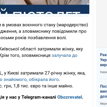
 в умовах воєнного стану (мародерство)
адження, а зловмиснику повідомили про
восьми років позбавлення волі.
Київської області затримали жінку, яку
Рак
Крім того, зловмисниця
залучала до
Укр
вир
рак
у Києві затримали 27-річну жінку, яка,
Кири
о знайомого, обікрала його
.
 грн, 1,8 тис. євро та інше майно.
Пос
вин
доз
ія у нас у Telegram-каналі
Obozrevatel
.
заг
Мари