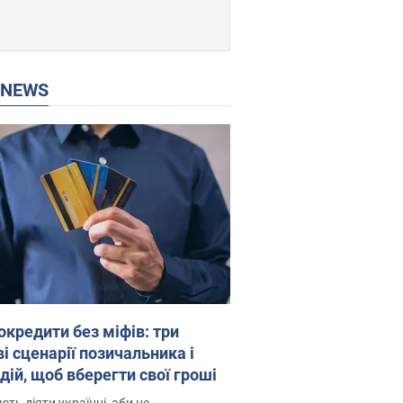
P NEWS
окредити без міфів: три
і сценарії позичальника і
дій, щоб вберегти свої гроші
ть діяти українці, аби не