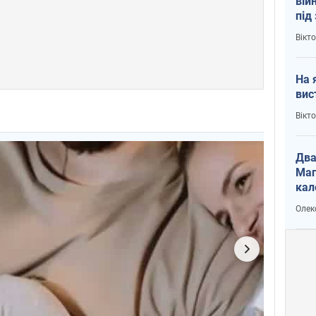
вій
під
кри
Вікт
На 
вис
Вікт
Два
Маг
кал
Олек