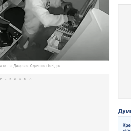
Дум
Кре