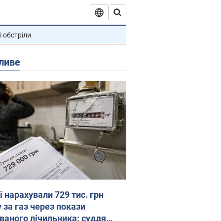
і обстріли
ливе
 нарахували 729 тис. грн
 за газ через покази
ованого лічильника: суддя