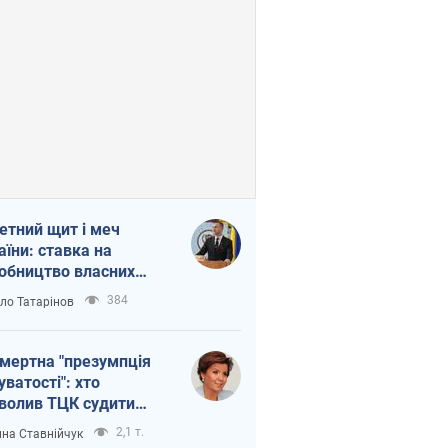
етний щит і меч
аїни: ставка на
обництво власних
ет
384
ло Татарінов
мертна "презумпція
уватості": хто
волив ТЦК судити
иблих захисників
2,1 т.
на Ставнійчук