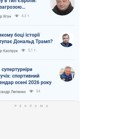
ну в тил Європи:
 загрозою
тична логістика
4,3 т.
ор Ягун
якому боці історії
тупає Дональд Трамп?
5,1 т.
ор Каспрук
 супертурніри
учіх: спортивний
ендар осені 2026 року
54
сандр Липенко