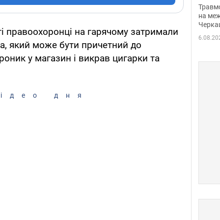
нети
Травм
Фото
на меж
Черка
ті правоохоронці на гарячому затримали
6.08.20
а, який може бути причетний до
оник у магазин і викрав цигарки та
ідео дня