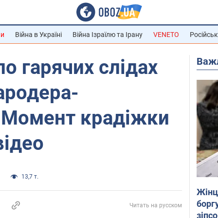
ни
Війна в Україні
Війна Ізраїлю та Ірану
VENETO
Російськ
Важ
по гарячих слідах
ародера-
. Момент крадіжки
відео
а
13,7 т.
Жінці
боргу
Читать на русском
зіпс