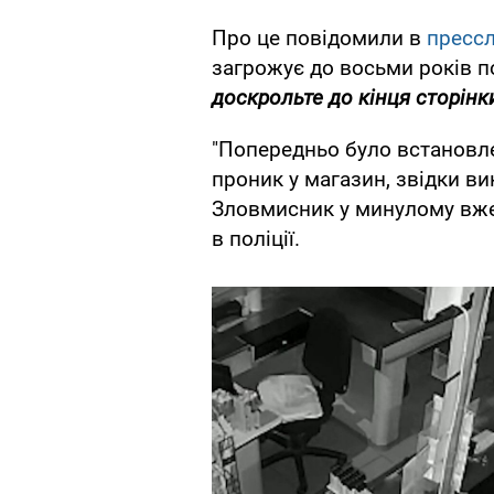
Про це повідомили в
пресс
загрожує до восьми років 
доскрольте до кінця сторінк
"Попередньо було встановле
проник у магазин, звідки в
Зловмисник у минулому вже 
в поліції.