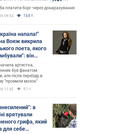
лив неочікуване рішення
ба платити борг через донарахування
13,0 т.
26 09:53
країна напала!"
на Вояж викрила
ького поета, якого
мбували": він
ь російської не
начила артистка,
 а тепер хоче
енник був фанатом
и, але після переїзду в
циду українців
му "промили мозок"
9,1 т.
26 11:42
знесилений": в
їні врятували
неного грифа, який
в для себе