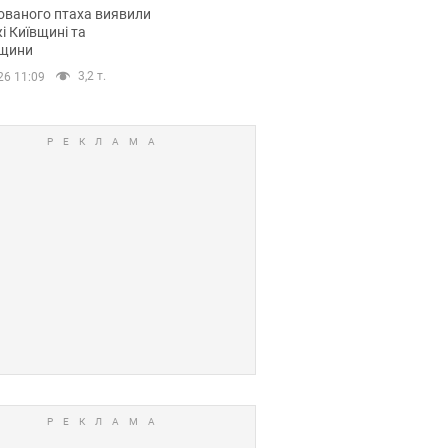
повий маршрут.
ованого птаха виявили
і Київщині та
щини
3,2 т.
26 11:09