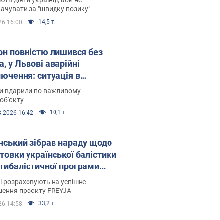
ачувати за "швидку позику"
14,5 т.
26 16:00
он повністю лишився без
а, у Львові аварійні
лючення: ситуація в
госистемі 6 серпня
ни вдарили по важливому
об'єкту
10,1 т.
8.2026 16:42
нський зібрав нараду щодо
товки української балістики
JA: які рішення готуються
і розраховують на успішне
шення проєкту FREYJA
33,2 т.
26 14:58