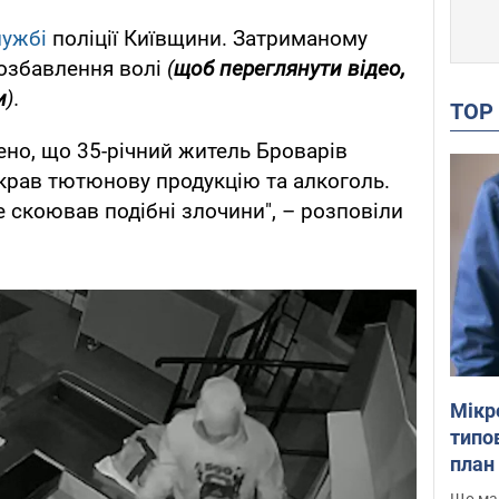
лужбі
поліції Київщини. Затриманому
позбавлення волі
(
щоб переглянути відео,
и
).
TO
но, що 35-річний житель Броварів
икрав тютюнову продукцію та алкоголь.
скоював подібні злочини", – розповіли
Мікр
типов
план 
Що маю