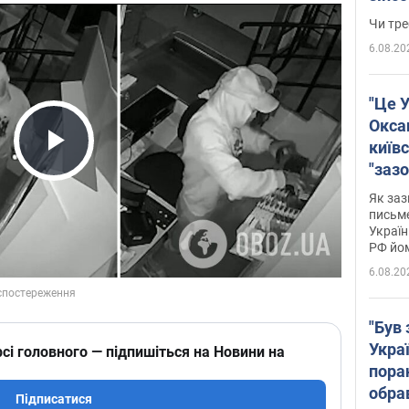
ухва
Чи тре
6.08.20
"Це У
Окса
київс
Play Video
"зазо
навіт
Як заз
знав,
письм
Україн
гено
РФ йо
6.08.20
"Був 
Укра
сі головного — підпишіться на Новини на
пора
обра
Підписатися