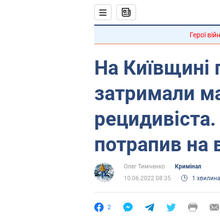
Герої вій
На Київщині 
затримали м
рецидивіста
потрапив на 
Олег Тимченко
Кримінал
10.06.2022 08:35
1 хвилин
2