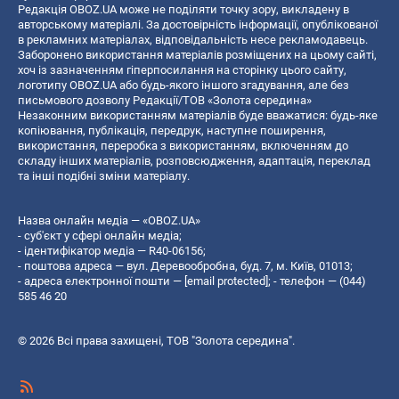
Редакція OBOZ.UA може не поділяти точку зору, викладену в
авторському матеріалі. За достовірність інформації, опублікованої
в рекламних матеріалах, відповідальність несе рекламодавець.
Заборонено використання матеріалів розміщених на цьому сайті,
хоч із зазначенням гіперпосилання на сторінку цього сайту,
логотипу OBOZ.UA або будь-якого іншого згадування, але без
письмового дозволу Редакції/ТОВ «Золота середина»
Незаконним використанням матеріалів буде вважатися: будь-яке
копiювання, публiкацiя, передрук, наступне поширення,
використання, переробка з використанням, включенням до
складу інших матеріалів, розповсюдження, адаптація, переклад
та інші подібні зміни матеріалу.
Назва онлайн медіа — «OBOZ.UA»
- суб'єкт у сфері онлайн медіа;
- ідентифікатор медіа — R40-06156;
- поштова адреса — вул. Деревообробна, буд. 7, м. Київ, 01013;
- адреса електронної пошти —
[email protected]
; - телефон — (044)
585 46 20
© 2026 Всі права захищені, ТОВ "Золота середина".