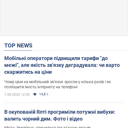
TOP NEWS
Мобільні оператори підвищили тарифи "до
межі", але якість зв'язку деградувала: чи варто
скаржитись на ціни
Чому ціни на мобільний зв'язок зросли у кілька разів і як
поліпшити якість інтернету на телефоні
14,8 т.
7.08.2026 12:00
В окупованій Ялті прогриміли потужні вибухи:
валить чорний дим. Фото і відео
Місто, ймовірно, опинилося під атакою дронів