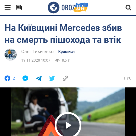
На Київщині Mercedes збив
на смерть пішохода та втік
Олег Тимченко
Кримінал
19.11.2020 10:07
8,5 т.
2
РУС