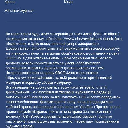
Краса
Мода
Жіночий журнал
Використання будь-яких матеріалів ( в тому числі фото- та відео-),
розміщених на цьому сайті
https://www.obozrevatel.com
та всіх його
піддоменах, в будь-якому вигляді суворо заборонено.
Дозволяється використання при отриманні письмового дозволу
на їх використання та за умови обов'язкового посилання на сайт
OBOZ.UA, а для інтернет-видань - при отриманні письмового
дозволу на їх використання та за умови обов'язкового
розміщення прямого, відкритого для пошукових систем,
гіперпосилання на сторінку OBOZ.UA за посиланням
https://www.obozrevatel.com
, на якій розміщено оригінальний
матеріал в першому абзаці матеріалу.
Всі матеріали на цьому сайті, в тому числі інтерв’ю, статті,
дослідження – є службовими творами журналістів редакції,
виключні майнові права на які належать ТОВ «Золота середина».
На всі опубліковані фотоматеріали Getty Images редакція має
майнові права, які захищаються законом України «Про авторські
права та суміжні права», ніхто не має права без письмового
дозволу ТОВ «Золота середина» їх використовувати, вони не
підлягають подальшому відтворенню, перекладу, поширенню в
будь-якій формі.