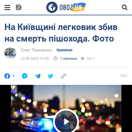
На Київщині легковик збив
на смерть пішохода. Фото
Олег Тимченко
Кримінал
22.06.2022 16:45
1 хвилина
5,0 т.
5
РУС