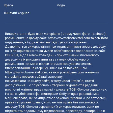
Краса
Мода
Жіночий журнал
Використання будь-яких матеріалів ( в тому числі фото- та відео-),
розміщених на цьому сайті
https://www.obozrevatel.com
та всіх його
піддоменах, в будь-якому вигляді суворо заборонено.
Дозволяється використання при отриманні письмового дозволу
на їх використання та за умови обов'язкового посилання на сайт
OBOZ.UA, а для інтернет-видань - при отриманні письмового
дозволу на їх використання та за умови обов'язкового
розміщення прямого, відкритого для пошукових систем,
гіперпосилання на сторінку OBOZ.UA за посиланням
https://www.obozrevatel.com
, на якій розміщено оригінальний
матеріал в першому абзаці матеріалу.
Всі матеріали на цьому сайті, в тому числі інтерв’ю, статті,
дослідження – є службовими творами журналістів редакції,
виключні майнові права на які належать ТОВ «Золота середина».
На всі опубліковані фотоматеріали Getty Images редакція має
майнові права, які захищаються законом України «Про авторські
права та суміжні права», ніхто не має права без письмового
дозволу ТОВ «Золота середина» їх використовувати, вони не
підлягають подальшому відтворенню, перекладу, поширенню в