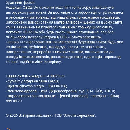
будь-якій формі.
Редакція OBOZ.UA може не поділяти точку зору, викладену в
авторському матеріалі. За достовірність інформації, опублікованої
в рекламних матеріалах, відповідальність несе рекламодавець.
Заборонено використання матеріалів розміщених на цьому сайті,
хоч із зазначенням гіперпосилання на сторінку цього сайту,
логотипу OBOZ.UA або будь-якого іншого згадування, але без
письмового дозволу Редакції/ТОВ «Золота середина»
Незаконним використанням матеріалів буде вважатися: будь-яке
копiювання, публiкацiя, передрук, наступне поширення,
використання, переробка з використанням, включенням до
складу інших матеріалів, розповсюдження, адаптація, переклад
та інші подібні зміни матеріалу.
Назва онлайн медіа — «OBOZ.UA»
- суб'єкт у сфері онлайн медіа;
- ідентифікатор медіа — R40-06156;
- поштова адреса — вул. Деревообробна, буд. 7, м. Київ, 01013;
- адреса електронної пошти —
[email protected]
; - телефон — (044)
585 46 20
© 2026 Всі права захищені, ТОВ "Золота середина".