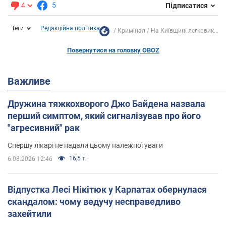
4
5
Підписатися
Теги
Редакційна політика
Кримінал
На Київщині легковик...
Повернутися на головну OBOZ
Важливе
Дружина тяжкохворого Джо Байдена назвала
перший симптом, який сигналізував про його
"агресивний" рак
Спершу лікарі не надали цьому належної уваги
16,5 т.
6.08.2026 12:46
Відпустка Лесі Нікітюк у Карпатах обернулася
скандалом: чому ведучу несправедливо
захейтили