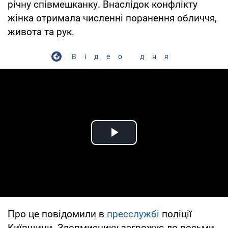
річну співмешканку. Внаслідок конфлікту
жінка отримала численні поранення обличчя,
живота та рук.
Відео дня
Play Video
Про це повідомили в
пресслужбі
поліції
Київщини. Зловмиснику загрожує до восьми