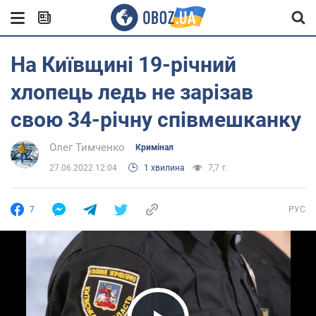
На Київщині 19-річний
хлопець ледь не зарізав
свою 34-річну співмешканку
Олег Тимченко
Кримінал
27.06.2022 12:04
1 хвилина
7,7 т.
7
РУС