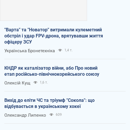
"Варта" та "Новатор" витримали кулеметний
обстріл і удар FPV-дрона, врятувавши життя
офіцеру ЗСУ
Українська Бронетехніка
1,4 т.
КНДР як каталізатор війни, або Про новий
етап російсько-північнокорейського союзу
Олексій Кущ
1,6 т.
Вихід до еліти ЧС та тріумф "Сокола": що
відбувається в українському хокеї
Олександр Липенко
609