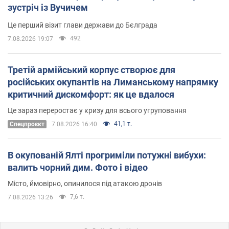
зустріч із Вучичем
Це перший візит глави держави до Бєлграда
492
7.08.2026 19:07
Третій армійський корпус створює для
російських окупантів на Лиманському напрямку
критичний дискомфорт: як це вдалося
Це зараз переростає у кризу для всього угруповання
41,1 т.
Cпецпроєкт
7.08.2026 16:40
В окупованій Ялті прогриміли потужні вибухи:
валить чорний дим. Фото і відео
Місто, ймовірно, опинилося під атакою дронів
7,6 т.
7.08.2026 13:26