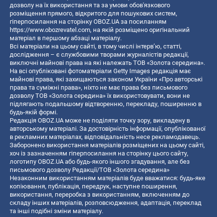
дозволу на їх використання та за умови обов'язкового
розміщення прямого, відкритого для пошукових систем,
гіперпосилання на сторінку OBOZ.UA за посиланням
https://www.obozrevatel.com
, на якій розміщено оригінальний
матеріал в першому абзаці матеріалу.
Всі матеріали на цьому сайті, в тому числі інтерв’ю, статті,
дослідження – є службовими творами журналістів редакції,
виключні майнові права на які належать ТОВ «Золота середина».
На всі опубліковані фотоматеріали Getty Images редакція має
майнові права, які захищаються законом України «Про авторські
права та суміжні права», ніхто не має права без письмового
дозволу ТОВ «Золота середина» їх використовувати, вони не
підлягають подальшому відтворенню, перекладу, поширенню в
будь-якій формі.
Редакція OBOZ.UA може не поділяти точку зору, викладену в
авторському матеріалі. За достовірність інформації, опублікованої
в рекламних матеріалах, відповідальність несе рекламодавець.
Заборонено використання матеріалів розміщених на цьому сайті,
хоч із зазначенням гіперпосилання на сторінку цього сайту,
логотипу OBOZ.UA або будь-якого іншого згадування, але без
письмового дозволу Редакції/ТОВ «Золота середина»
Незаконним використанням матеріалів буде вважатися: будь-яке
копiювання, публiкацiя, передрук, наступне поширення,
використання, переробка з використанням, включенням до
складу інших матеріалів, розповсюдження, адаптація, переклад
та інші подібні зміни матеріалу.