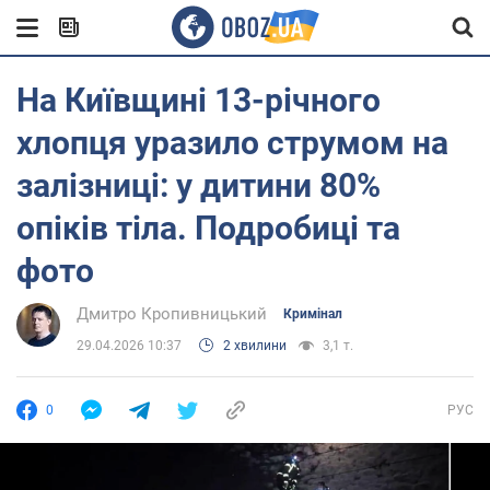
На Київщині 13-річного
хлопця уразило струмом на
залізниці: у дитини 80%
опіків тіла. Подробиці та
фото
Дмитро Кропивницький
Кримінал
29.04.2026 10:37
2 хвилини
3,1 т.
0
РУС