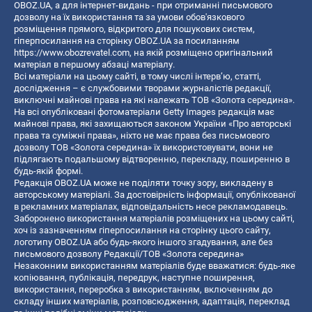
OBOZ.UA, а для інтернет-видань - при отриманні письмового
дозволу на їх використання та за умови обов'язкового
розміщення прямого, відкритого для пошукових систем,
гіперпосилання на сторінку OBOZ.UA за посиланням
https://www.obozrevatel.com
, на якій розміщено оригінальний
матеріал в першому абзаці матеріалу.
Всі матеріали на цьому сайті, в тому числі інтерв’ю, статті,
дослідження – є службовими творами журналістів редакції,
виключні майнові права на які належать ТОВ «Золота середина».
На всі опубліковані фотоматеріали Getty Images редакція має
майнові права, які захищаються законом України «Про авторські
права та суміжні права», ніхто не має права без письмового
дозволу ТОВ «Золота середина» їх використовувати, вони не
підлягають подальшому відтворенню, перекладу, поширенню в
будь-якій формі.
Редакція OBOZ.UA може не поділяти точку зору, викладену в
авторському матеріалі. За достовірність інформації, опублікованої
в рекламних матеріалах, відповідальність несе рекламодавець.
Заборонено використання матеріалів розміщених на цьому сайті,
хоч із зазначенням гіперпосилання на сторінку цього сайту,
логотипу OBOZ.UA або будь-якого іншого згадування, але без
письмового дозволу Редакції/ТОВ «Золота середина»
Незаконним використанням матеріалів буде вважатися: будь-яке
копiювання, публiкацiя, передрук, наступне поширення,
використання, переробка з використанням, включенням до
складу інших матеріалів, розповсюдження, адаптація, переклад