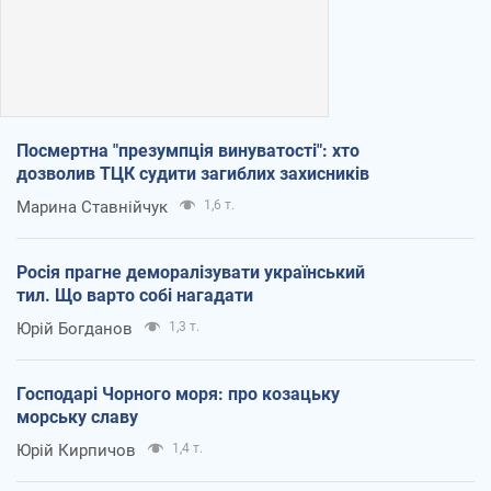
Посмертна "презумпція винуватості": хто
дозволив ТЦК судити загиблих захисників
Марина Ставнійчук
1,6 т.
Росія прагне деморалізувати український
тил. Що варто собі нагадати
Юрій Богданов
1,3 т.
Господарі Чорного моря: про козацьку
морську славу
Юрій Кирпичов
1,4 т.