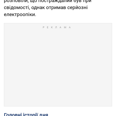
розповіли, що постраждалий був при
свідомості, однак отримав серйозні
електроопіки.
Головні історії дня