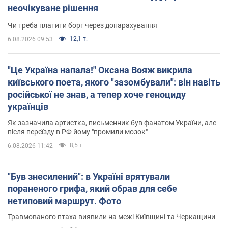
неочікуване рішення
Чи треба платити борг через донарахування
12,1 т.
6.08.2026 09:53
"Це Україна напала!" Оксана Вояж викрила
київського поета, якого "зазомбували": він навіть
російської не знав, а тепер хоче геноциду
українців
Як зазначила артистка, письменник був фанатом України, але
після переїзду в РФ йому "промили мозок"
8,5 т.
6.08.2026 11:42
"Був знесилений": в Україні врятували
пораненого грифа, який обрав для себе
нетиповий маршрут. Фото
Травмованого птаха виявили на межі Київщині та Черкащини