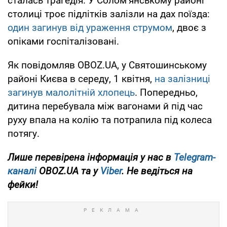
сталась трагедія. У Солом’янському районі
столиці троє підлітків залізли на дах поїзда:
один загинув від ураження струмом
, двоє з
опіками госпіталізовані.
Як повідомляв OBOZ.UA, у Святошинському
районі Києва в середу, 1 квітня,
на залізниці
загинув малолітній хлопець
. Попередньо,
дитина перебувала між вагонами й під час
руху впала на колію та потрапила під колеса
потягу.
Лише перевірена інформація у нас в
Telegram-
каналі
OBOZ.UA та у
Viber
. Не ведіться на
фейки!