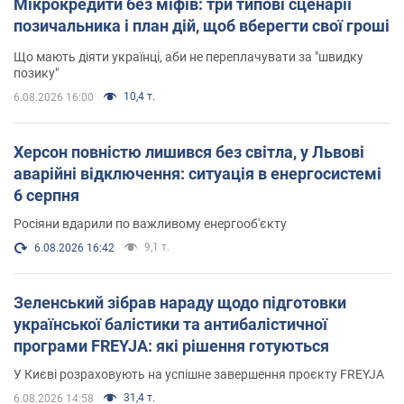
Мікрокредити без міфів: три типові сценарії
позичальника і план дій, щоб вберегти свої гроші
Що мають діяти українці, аби не переплачувати за "швидку
позику"
10,4 т.
6.08.2026 16:00
Херсон повністю лишився без світла, у Львові
аварійні відключення: ситуація в енергосистемі
6 серпня
Росіяни вдарили по важливому енергооб'єкту
9,1 т.
6.08.2026 16:42
Зеленський зібрав нараду щодо підготовки
української балістики та антибалістичної
програми FREYJA: які рішення готуються
У Києві розраховують на успішне завершення проєкту FREYJA
31,4 т.
6.08.2026 14:58