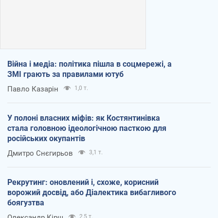
Війна і медіа: політика пішла в соцмережі, а
ЗМІ грають за правилами ютуб
Павло Казарін
1,0 т.
У полоні власних міфів: як Костянтинівка
стала головною ідеологічною пасткою для
російських окупантів
Дмитро Снєгирьов
3,1 т.
Рекрутинг: оновлений і, схоже, корисний
ворожий досвід, або Діалектика вибагливого
боягузтва
Олександр Кірш
2,5 т.