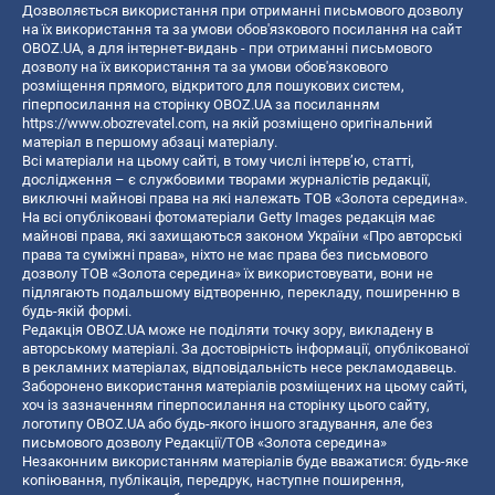
Дозволяється використання при отриманні письмового дозволу
на їх використання та за умови обов'язкового посилання на сайт
OBOZ.UA, а для інтернет-видань - при отриманні письмового
дозволу на їх використання та за умови обов'язкового
розміщення прямого, відкритого для пошукових систем,
гіперпосилання на сторінку OBOZ.UA за посиланням
https://www.obozrevatel.com
, на якій розміщено оригінальний
матеріал в першому абзаці матеріалу.
Всі матеріали на цьому сайті, в тому числі інтерв’ю, статті,
дослідження – є службовими творами журналістів редакції,
виключні майнові права на які належать ТОВ «Золота середина».
На всі опубліковані фотоматеріали Getty Images редакція має
майнові права, які захищаються законом України «Про авторські
права та суміжні права», ніхто не має права без письмового
дозволу ТОВ «Золота середина» їх використовувати, вони не
підлягають подальшому відтворенню, перекладу, поширенню в
будь-якій формі.
Редакція OBOZ.UA може не поділяти точку зору, викладену в
авторському матеріалі. За достовірність інформації, опублікованої
в рекламних матеріалах, відповідальність несе рекламодавець.
Заборонено використання матеріалів розміщених на цьому сайті,
хоч із зазначенням гіперпосилання на сторінку цього сайту,
логотипу OBOZ.UA або будь-якого іншого згадування, але без
письмового дозволу Редакції/ТОВ «Золота середина»
Незаконним використанням матеріалів буде вважатися: будь-яке
копiювання, публiкацiя, передрук, наступне поширення,