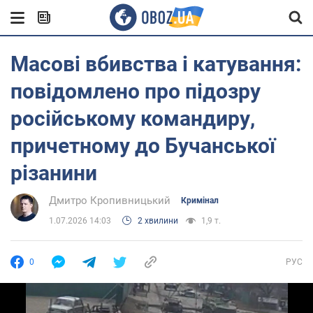
Масові вбивства і катування:
повідомлено про підозру
російському командиру,
причетному до Бучанської
різанини
Дмитро Кропивницький
Кримінал
1.07.2026 14:03
2 хвилини
1,9 т.
0
РУС