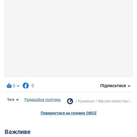
6
0
Підписатися
Теги
Редакційна політика
Кримінал
Масові вбивства і...
Повернутися на головну OBOZ
Важливе