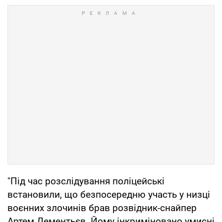
"Під час розслідування поліцейські
встановили, що безпосередню участь у низці
воєнних злочинів брав розвідник-снайпер
Артем Дементьєв. Йому інкриміновано умисні