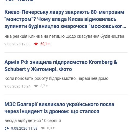
Києво-Печерську лавру закриють 80-метровим
"монстром"? Чому влада Києва відмовилась
зупиняти будівництво хмарочоса "московського
вірянина"
Яка реакція Кличка на петицію щодо скасування будівництва
60,1 т.
9.08.2026 12:00
Армія РФ знищила підприємство Kromberg &
Schubert у Житомирі. Фото
Коли поновить роботу підприємство, наразі невідомо
8,7 т.
9.08.2026 15:24
МЗС Болгарії викликало українського посла
через інцидент із дроном: що сталося
Бесіда відбудеться 10 серпня
8,0 т.
9.08.2026 11:58