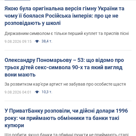
Якою була оригінальна версія гімну України та
чому її боялася Російська імперія: про це не
розповідають у школі
Державним символом є тільки перший куплет та приспів пісні
38,4 т.
9.08.2026 09:15
Олександру Пономарьову – 53: що відомо про
трьох дітей секс-символа 90-х та який вигляд
вони мають
За розвитком кар'єри артист не забував про особисте щастя
10,3 т.
9.08.2026 04:01
У ПриватБанку розповіли, чи дійсні долари 1996
року: чи приймають обмінники та банки такі
купюри
Що робити, якщо банки та обмінні пункти не приймають старі