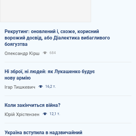
Рекрутинг: оновлений і, схоже, корисний
ворожий досвід, або Діалектика вибагливого
боягузтва
Олександр Кірш
684
Ні зброї, ні людей: як Лукашенко будує
нову армію
Ігар Тишкевич
16,2 т.
Коли закінчиться війна?
Юрій Хрістензен
12,1 т.
Україна вступила в надзвичайний