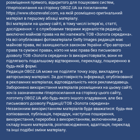
розміщення прямого, відкритого для пошукових систем,
гіперпосилання на сторінку OBOZ.UA за посиланням
https://www.obozrevatel.com
, на якій розміщено оригінальний
матеріал в першому абзаці матеріалу.
Всі матеріали на цьому сайті, в тому числі інтерв’ю, статті,
дослідження – є службовими творами журналістів редакції,
виключні майнові права на які належать ТОВ «Золота середина».
На всі опубліковані фотоматеріали Getty Images редакція має
майнові права, які захищаються законом України «Про авторські
права та суміжні права», ніхто не має права без письмового
дозволу ТОВ «Золота середина» їх використовувати, вони не
підлягають подальшому відтворенню, перекладу, поширенню в
будь-якій формі.
Редакція OBOZ.UA може не поділяти точку зору, викладену в
авторському матеріалі. За достовірність інформації, опублікованої
в рекламних матеріалах, відповідальність несе рекламодавець.
Заборонено використання матеріалів розміщених на цьому сайті,
хоч із зазначенням гіперпосилання на сторінку цього сайту,
логотипу OBOZ.UA або будь-якого іншого згадування, але без
письмового дозволу Редакції/ТОВ «Золота середина»
Незаконним використанням матеріалів буде вважатися: будь-яке
копiювання, публiкацiя, передрук, наступне поширення,
використання, переробка з використанням, включенням до
складу інших матеріалів, розповсюдження, адаптація, переклад
та інші подібні зміни матеріалу.