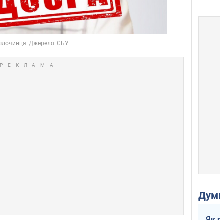
Дум
Як 