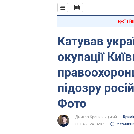
Герої вій
Катував украї
окупації Киї
правоохорон
підозру росі
Фото
Дмитро Кропивницький
Кримі
30.04.2024 16:37
2 хвилин