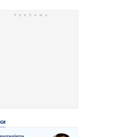
ки
протидіяти