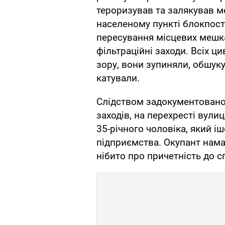
тероризував та залякував м
населеному пункті блокпос
пересування місцевих мешка
фільтраційні заходи. Всіх ци
зору, вони зупиняли, обшук
катували.
Слідством задокументовано,
заходів, на перехресті вули
35-річного чоловіка, який і
підприємства. Окупант нама
нібито про причетність до сп