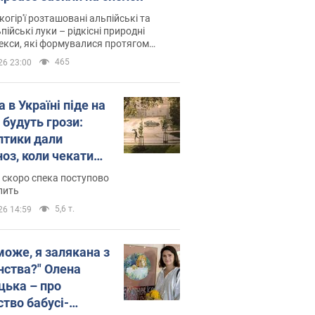
когір'ї розташовані альпійські та
пійські луки – рідкісні природні
си, які формувалися протягом
 років
465
26 23:00
 в Україні піде на
 будуть грози:
птики дали
ноз, коли чекати
и погоди
 скоро спека поступово
пить
5,6 т.
26 14:59
може, я залякана з
нства?" Олена
цька – про
ство бабусі-