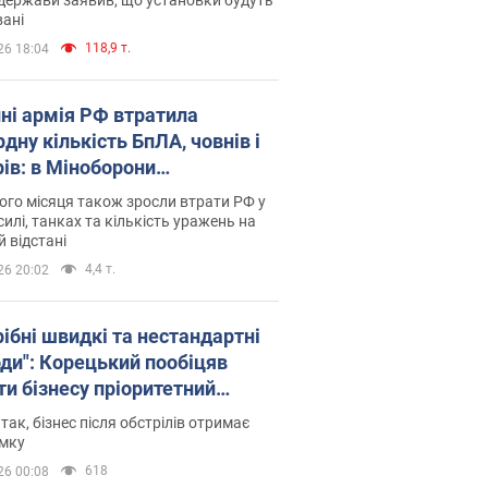
ані
118,9 т.
26 18:04
пні армія РФ втратила
дну кількість БпЛА, човнів і
рів: в Міноборони
люднили статистику
го місяця також зросли втрати РФ у
силі, танках та кількість уражень на
й відстані
4,4 т.
26 20:02
рібні швидкі та нестандартні
оди": Корецький пообіцяв
ти бізнесу пріоритетний
уп до наявних складських
 так, бізнес після обстрілів отримає
іщень
имку
618
26 00:08