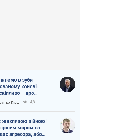
лянемо в зуби
ованому коневі:
скіпливо – про
омогу Україні
4,8 т.
сандр Кірш
 жахливою війною і
гіршим миром на
вах агресора, або