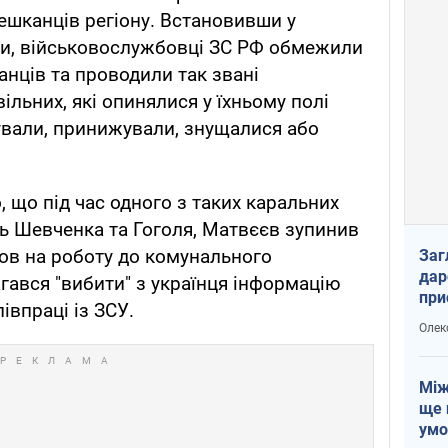
ешканців регіону. Встановивши у
ти, військовослужбовці ЗС РФ обмежили
нців та проводили так звані
вільних, які опинялися у їхньому полі
ували, принижували, знущалися або
 що під час одного з таких каральних
ць Шевченка та Гоголя, Матвєєв зупинив
шов на роботу до комунального
Заг
дар
гався "вибити" з українця інформацію
при
івпраці із ЗСУ.
доп
Олек
Між
ще 
умо