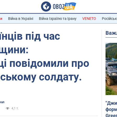
ни
Війна в Україні
Війна Ізраїлю та Ірану
VENETO
Російськ
Важ
нців під час
вщини:
ці повідомили про
йському солдату.
"Джи
нал
форму
и
4,1 т.
Gree