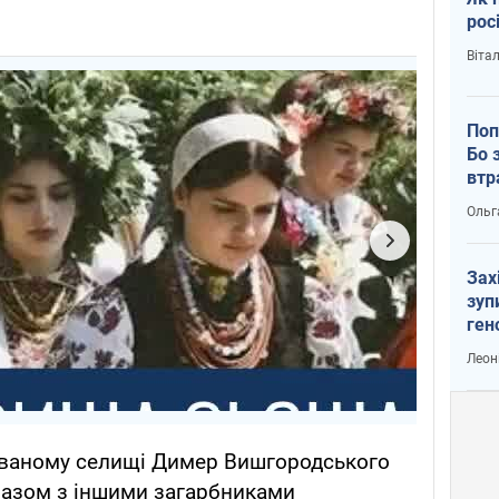
рос
Віта
Поп
Бо 
втр
Ольг
Зах
зуп
ген
Леон
пованому селищі Димер Вишгородського
разом з іншими загарбниками