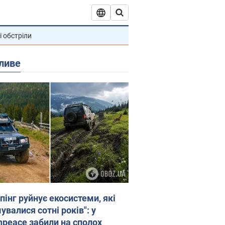
і обстріли
ливе
пінг руйнує екосистеми, які
валися сотні років": у
npeace забили на сполох