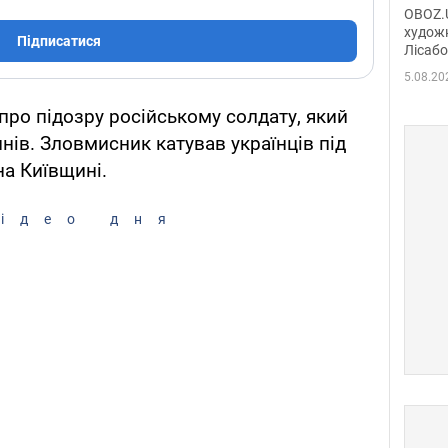
диси
OBOZ.U
Горсь
художн
Підписатися
Лісабо
Дмит
в По
5.08.20
ро підозру російському солдату, який
нів. Зловмисник катував українців під
на Київщині.
ідео дня