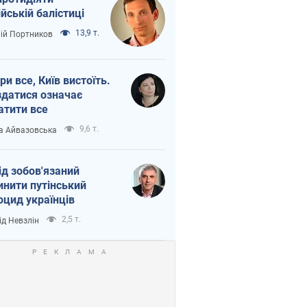
ійській балістиці
13,9 т.
лій Портников
ри все, Київ вистоїть.
здатися означає
атити все
9,6 т.
а Айвазовська
ід зобов'язаний
инити путінський
оцид українців
2,5 т.
ід Невзлін