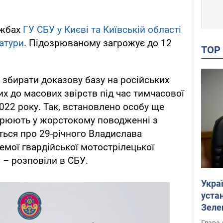
ужбах
ГУ СБУ у Києві та Київській області
атури
. Підозрюваному загрожує до 12
TO
збирати доказову базу на російських
их до масових звірств під час тимчасової
022 року. Так, встановлено особу ще
озрюють у жорстокому поводженні з
ься про 29-річного Владислава
емої гвардійської мотострілецької
, – розповіли в СБУ.
Укра
устан
Зеле
Глава 