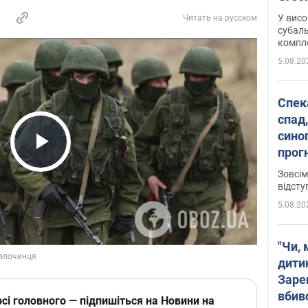
У висо
Читать на русском
субаль
комплек
сотень
5.08.20
Спека
спад,
сино
прог
Play Video
змін
Зовсім
відсту
5.08.20
"Чи, 
дити
Заре
вбив
сі головного — підпишіться на Новини на