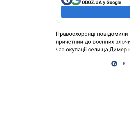
OBOZ.UA у Google
Правоохоронці повідомили п
причетний до воєнних злочи
час окупації селища Димер 
В