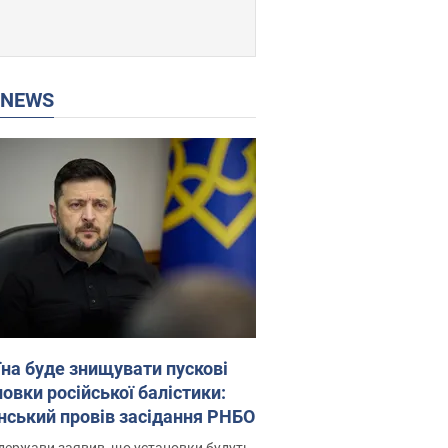
P NEWS
їна буде знищувати пускові
овки російської балістики:
нський провів засідання РНБО
держави заявив, що установки будуть