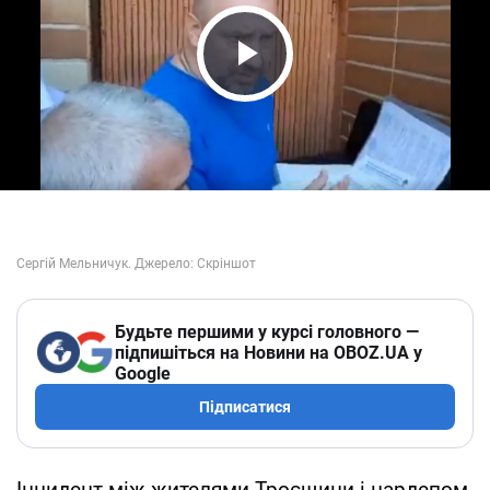
Play Video
Будьте першими у курсі головного —
підпишіться на Новини на OBOZ.UA у
Google
Підписатися
Інцидент між жителями Троєщини і нардепом