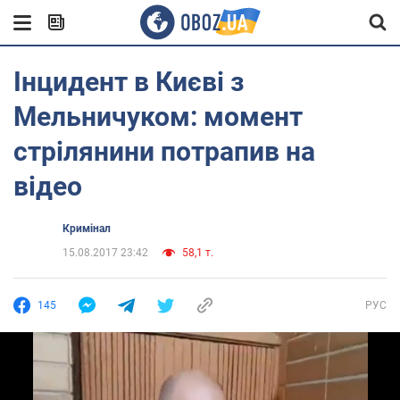
Інцидент в Києві з
Мельничуком: момент
стрілянини потрапив на
відео
Кримінал
15.08.2017 23:42
58,1 т.
145
РУС