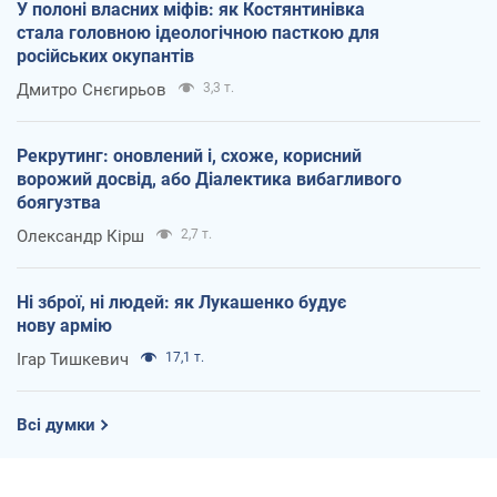
У полоні власних міфів: як Костянтинівка
стала головною ідеологічною пасткою для
російських окупантів
Дмитро Снєгирьов
3,3 т.
Рекрутинг: оновлений і, схоже, корисний
ворожий досвід, або Діалектика вибагливого
боягузтва
Олександр Кірш
2,7 т.
Ні зброї, ні людей: як Лукашенко будує
нову армію
Ігар Тишкевич
17,1 т.
Всі думки