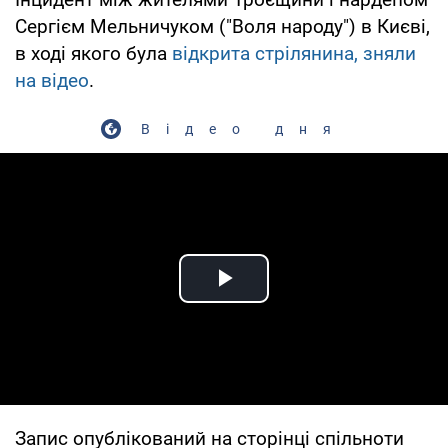
Сергієм Мельничуком ("Воля народу") в Києві,
в ході якого була
відкрита стрілянина, зняли
на відео
.
Відео дня
Play Video
Запис опублікований на сторінці спільноти