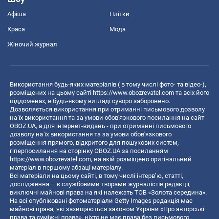
Афіша
Плітки
Краса
Мода
Жіночий журнал
Використання будь-яких матеріалів ( в тому числі фото- та відео-),
розміщених на цьому сайті
https://www.obozrevatel.com
та всіх його
піддоменах, в будь-якому вигляді суворо заборонено.
Дозволяється використання при отриманні письмового дозволу
на їх використання та за умови обов'язкового посилання на сайт
OBOZ.UA, а для інтернет-видань - при отриманні письмового
дозволу на їх використання та за умови обов'язкового
розміщення прямого, відкритого для пошукових систем,
гіперпосилання на сторінку OBOZ.UA за посиланням
https://www.obozrevatel.com
, на якій розміщено оригінальний
матеріал в першому абзаці матеріалу.
Всі матеріали на цьому сайті, в тому числі інтерв’ю, статті,
дослідження – є службовими творами журналістів редакції,
виключні майнові права на які належать ТОВ «Золота середина».
На всі опубліковані фотоматеріали Getty Images редакція має
майнові права, які захищаються законом України «Про авторські
права та суміжні права», ніхто не має права без письмового