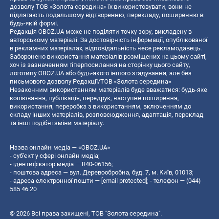
дозволу ТОВ «Золота середина» їх використовувати, вони не
підлягають подальшому відтворенню, перекладу, поширенню в
будь-якій формі.
Редакція OBOZ.UA може не поділяти точку зору, викладену в
авторському матеріалі. За достовірність інформації, опублікованої
в рекламних матеріалах, відповідальність несе рекламодавець.
Заборонено використання матеріалів розміщених на цьому сайті,
хоч із зазначенням гіперпосилання на сторінку цього сайту,
логотипу OBOZ.UA або будь-якого іншого згадування, але без
письмового дозволу Редакції/ТОВ «Золота середина»
Незаконним використанням матеріалів буде вважатися: будь-яке
копiювання, публiкацiя, передрук, наступне поширення,
використання, переробка з використанням, включенням до
складу інших матеріалів, розповсюдження, адаптація, переклад
та інші подібні зміни матеріалу.
Назва онлайн медіа — «OBOZ.UA»
- суб'єкт у сфері онлайн медіа;
- ідентифікатор медіа — R40-06156;
- поштова адреса — вул. Деревообробна, буд. 7, м. Київ, 01013;
- адреса електронної пошти —
[email protected]
; - телефон — (044)
585 46 20
© 2026 Всі права захищені, ТОВ "Золота середина".