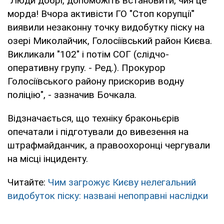
"Люди добрі, допоможіть встановити, чия це
морда! Вчора активісти ГО "Стоп корупції"
виявили незаконну точку видобутку піску на
озері Миколайчик, Голосіївський район Києва.
Викликали "102" і потім СОГ (слідчо-
оперативну групу. - Ред.). Прокурор
Голосіївського району прискорив водну
поліцію", - зазначив Бочкала.
Відзначається, що техніку браконьєрів
опечатали і підготували до вивезення на
штрафмайданчик, а правоохоронці чергували
на місці інциденту.
Читайте:
Чим загрожує Києву нелегальний
видобуток піску: названі непоправні наслідки