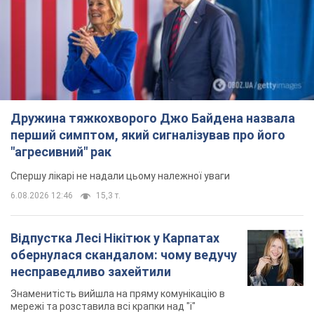
Дружина тяжкохворого Джо Байдена назвала
перший симптом, який сигналізував про його
"агресивний" рак
Спершу лікарі не надали цьому належної уваги
6.08.2026 12:46
15,3 т.
Відпустка Лесі Нікітюк у Карпатах
обернулася скандалом: чому ведучу
несправедливо захейтили
Знаменитість вийшла на пряму комунікацію в
мережі та розставила всі крапки над "і"