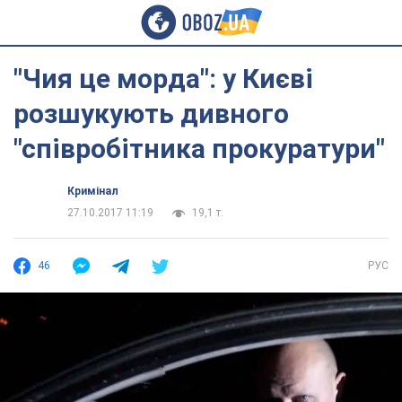
"Чия це морда": у Києві
розшукують дивного
"співробітника прокуратури"
Кримінал
27.10.2017 11:19
19,1 т.
46
РУС