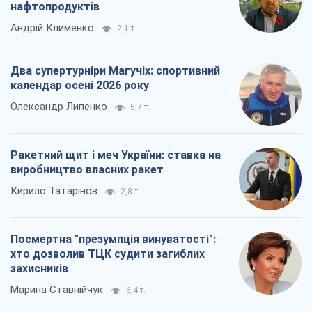
нафтопродуктів
Андрій Клименко
2,1 т.
Два супертурніри Магучіх: спортивний
календар осені 2026 року
Олександр Липенко
5,7 т.
Ракетний щит і меч України: ставка на
виробництво власних ракет
Кирило Татарінов
2,8 т.
Посмертна "презумпція винуватості":
хто дозволив ТЦК судити загиблих
захисників
Марина Ставнійчук
6,4 т.