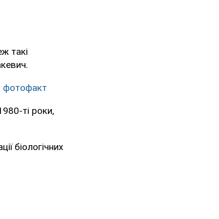
еж такі
акевич.
б: фотофакт
1980-ті роки,
ції біологічних