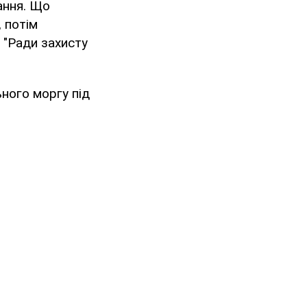
ання. Що
 потім
 "Ради захисту
ьного моргу під