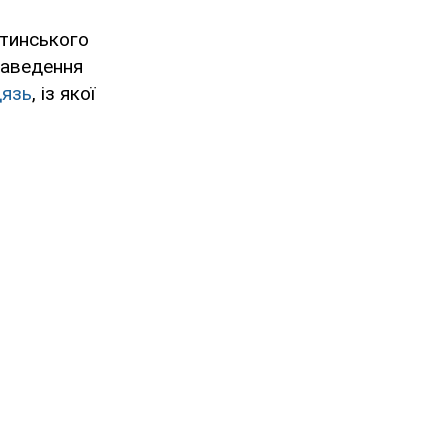
отинського
наведення
дязь
, із якої