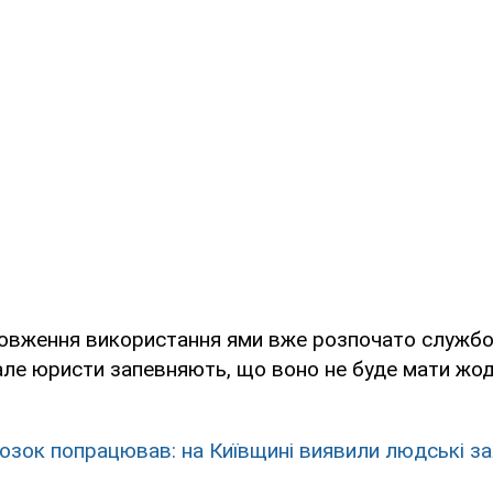
овження використання ями вже розпочато служб
але юристи запевняють, що воно не буде мати жо
озок попрацював: на Київщині виявили людські з