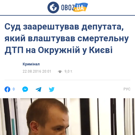
Суд заарештував депутата,
який влаштував смертельну
ДТП на Окружній у Києві
Кримінал
22.08.2016 20:01
9,0 т.
0
РУС