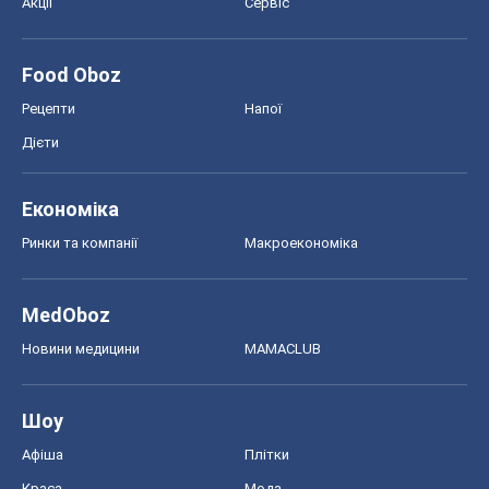
Акції
Сервіс
Food Oboz
Рецепти
Напої
Дієти
Економіка
Ринки та компанії
Макроекономіка
MedOboz
Новини медицини
MAMACLUB
Шоу
Афіша
Плітки
Краса
Мода