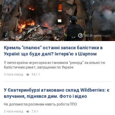
Кремль "спалює" останні запаси балістики в
Україні: що буде далі? Інтерв’ю з Шарпом
У липні країна-агресорка встановила "рекорд" за кількістю
балістичних ракет, запущених по Україні
3 часа назад
34,1 т.
У Єкатеринбурзі атаковано склад Wildberries: є
влучання, піднявся дим. Фото і відео
Не допомогла росіянам навіть робота ППО
2 часа назад
7,6 т.