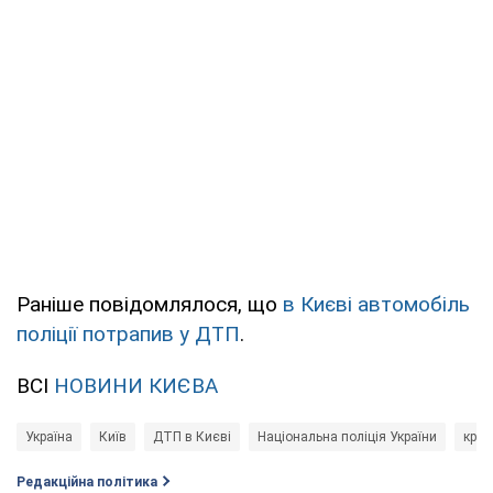
Раніше повідомлялося, що
в Києві автомобіль
поліції потрапив у ДТП
.
ВСІ
НОВИНИ КИЄВА
Україна
Київ
ДТП в Києві
Національна поліція України
крим
Редакційна політика