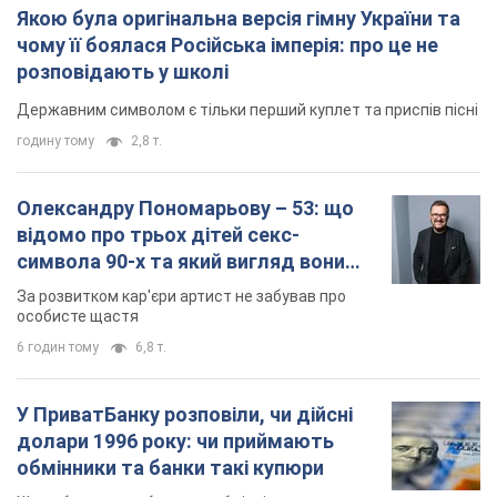
Якою була оригінальна версія гімну України та
чому її боялася Російська імперія: про це не
розповідають у школі
Державним символом є тільки перший куплет та приспів пісні
годину тому
2,8 т.
Олександру Пономарьову – 53: що
відомо про трьох дітей секс-
символа 90-х та який вигляд вони
мають
За розвитком кар'єри артист не забував про
особисте щастя
6 годин тому
6,8 т.
У ПриватБанку розповіли, чи дійсні
долари 1996 року: чи приймають
обмінники та банки такі купюри