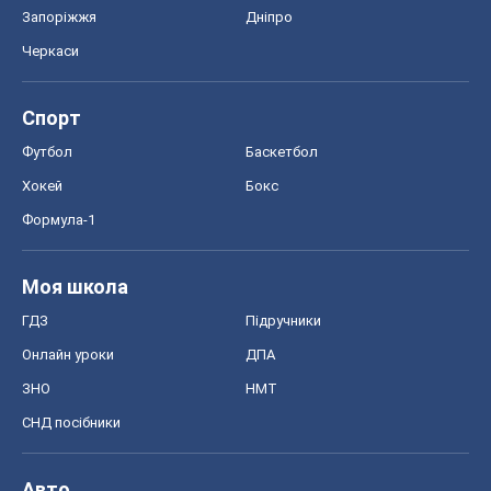
Запоріжжя
Дніпро
Черкаси
Спорт
Футбол
Баскетбол
Хокей
Бокс
Формула-1
Моя школа
ГДЗ
Підручники
Онлайн уроки
ДПА
ЗНО
НМТ
СНД посібники
Авто