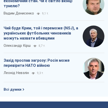
економічний стан. Чи є світло вкінці
тунелю?
Вадим Денисенко
9,1 т.
Чий буде Крим, той і переможе (NSJ), а
українських футбольних чиновників
можуть назвати вбивцями
Олександр Кірш
8,7 т.
Захід проспав загрозу: Росія може
перевірити НАТО війною
Леонід Невзлін
9,3 т.
Всі думки