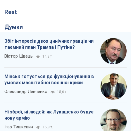
Rest
Думки
Збіг інтересів двох цинічних гравців чи
таємний план Трампа і Путіна?
Віктор Швець
14,3 т.
Мінськ готується до функціонування в
умовах масштабної воєнної кризи
Олександр Левченко
18,6 т.
Ні зброї, ні людей: як Лукашенко будує
нову армію
Ігар Тишкевич
15,8 т.