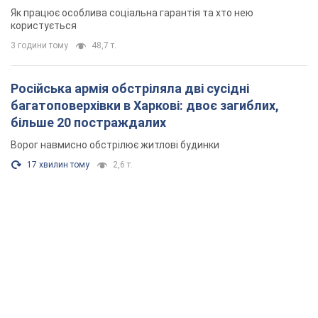
Як працює особлива соціальна гарантія та хто нею
користується
3 години тому
48,7 т.
Російська армія обстріляла дві сусідні
багатоповерхівки в Харкові: двоє загиблих,
більше 20 постраждалих
Ворог навмисно обстрілює житлові будинки
17 хвилин тому
2,6 т.