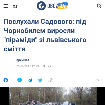
Послухали Садового: під
Чорнобилем виросли
"піраміди" зі львівського
сміття
Кримінал
25.04.2017 12:29
9,9 т.
0
РУС