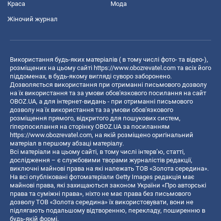
Краса
Мода
Жіночий журнал
Використання будь-яких матеріалів ( в тому числі фото- та відео-),
розміщених на цьому сайті
https://www.obozrevatel.com
та всіх його
піддоменах, в будь-якому вигляді суворо заборонено.
Дозволяється використання при отриманні письмового дозволу
на їх використання та за умови обов'язкового посилання на сайт
OBOZ.UA, а для інтернет-видань - при отриманні письмового
дозволу на їх використання та за умови обов'язкового
розміщення прямого, відкритого для пошукових систем,
гіперпосилання на сторінку OBOZ.UA за посиланням
https://www.obozrevatel.com
, на якій розміщено оригінальний
матеріал в першому абзаці матеріалу.
Всі матеріали на цьому сайті, в тому числі інтерв’ю, статті,
дослідження – є службовими творами журналістів редакції,
виключні майнові права на які належать ТОВ «Золота середина».
На всі опубліковані фотоматеріали Getty Images редакція має
майнові права, які захищаються законом України «Про авторські
права та суміжні права», ніхто не має права без письмового
дозволу ТОВ «Золота середина» їх використовувати, вони не
підлягають подальшому відтворенню, перекладу, поширенню в
будь-якій формі.