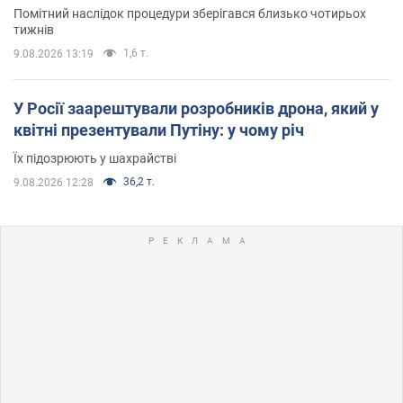
Помітний наслідок процедури зберігався близько чотирьох
тижнів
1,6 т.
9.08.2026 13:19
У Росії заарештували розробників дрона, який у
квітні презентували Путіну: у чому річ
Їх підозрюють у шахрайстві
36,2 т.
9.08.2026 12:28