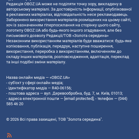
Редакція OBOZ.UA може не поділяти точку зору, викладену в
авторському матеріалі. За достовірність інформації, опублікованої
в рекламних матеріалах, відповідальність несе рекламодавець.
Заборонено використання матеріалів розміщених на цьому сайті,
хоч із зазначенням гіперпосилання на сторінку цього сайту,
логотипу OBOZ.UA або будь-якого іншого згадування, але без
письмового дозволу Редакції/ТОВ «Золота середина»
Незаконним використанням матеріалів буде вважатися: будь-яке
копiювання, публiкацiя, передрук, наступне поширення,
використання, переробка з використанням, включенням до
складу інших матеріалів, розповсюдження, адаптація, переклад
та інші подібні зміни матеріалу.
Назва онлайн медіа — «OBOZ.UA»
- суб'єкт у сфері онлайн медіа;
- ідентифікатор медіа — R40-06156;
- поштова адреса — вул. Деревообробна, буд. 7, м. Київ, 01013;
- адреса електронної пошти —
[email protected]
; - телефон — (044)
585 46 20
© 2026 Всі права захищені, ТОВ "Золота середина".