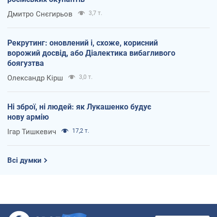
Дмитро Снєгирьов
3,7 т.
Рекрутинг: оновлений і, схоже, корисний
ворожий досвід, або Діалектика вибагливого
боягузтва
Олександр Кірш
3,0 т.
Ні зброї, ні людей: як Лукашенко будує
нову армію
Ігар Тишкевич
17,2 т.
Всі думки