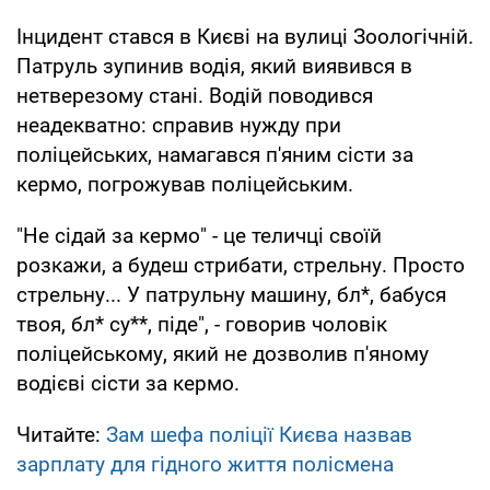
Інцидент стався в Києві на вулиці Зоологічній.
Патруль зупинив водія, який виявився в
нетверезому стані. Водій поводився
неадекватно: справив нужду при
поліцейських, намагався п'яним сісти за
кермо, погрожував поліцейським.
"Не сідай за кермо" - це теличці своїй
розкажи, а будеш стрибати, стрельну. Просто
стрельну... У патрульну машину, бл*, бабуся
твоя, бл* су**, піде", - говорив чоловік
поліцейському, який не дозволив п'яному
водієві сісти за кермо.
Читайте:
Зам шефа поліції Києва назвав
зарплату для гідного життя полісмена