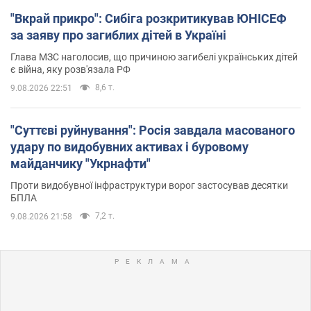
"Вкрай прикро": Сибіга розкритикував ЮНІСЕФ
за заяву про загиблих дітей в Україні
Глава МЗС наголосив, що причиною загибелі українських дітей
є війна, яку розв'язала РФ
8,6 т.
9.08.2026 22:51
"Суттєві руйнування": Росія завдала масованого
удару по видобувних активах і буровому
майданчику "Укрнафти"
Проти видобувної інфраструктури ворог застосував десятки
БПЛА
7,2 т.
9.08.2026 21:58