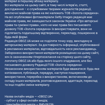
матеріал в першому абзаці матеріалу.
Всі матеріали на цьому сайті, в тому числі інтерв’ю, статті,
дослідження – є службовими творами журналістів редакції,
виключні майнові права на які належать ТОВ «Золота середина».
На всі опубліковані фотоматеріали Getty Images редакція має
майнові права, які захищаються законом України «Про авторські
права та суміжні права», ніхто не має права без письмового
дозволу ТОВ «Золота середина» їх використовувати, вони не
підлягають подальшому відтворенню, перекладу, поширенню в
будь-якій формі.
Редакція OBOZ.UA може не поділяти точку зору, викладену в
авторському матеріалі. За достовірність інформації, опублікованої
в рекламних матеріалах, відповідальність несе рекламодавець.
Заборонено використання матеріалів розміщених на цьому сайті,
хоч із зазначенням гіперпосилання на сторінку цього сайту,
логотипу OBOZ.UA або будь-якого іншого згадування, але без
письмового дозволу Редакції/ТОВ «Золота середина»
Незаконним використанням матеріалів буде вважатися: будь-яке
копiювання, публiкацiя, передрук, наступне поширення,
використання, переробка з використанням, включенням до
складу інших матеріалів, розповсюдження, адаптація, переклад
та інші подібні зміни матеріалу.
Назва онлайн медіа — «OBOZ.UA»
- суб'єкт у сфері онлайн медіа;
- ідентифікатор медіа — R40-06156;