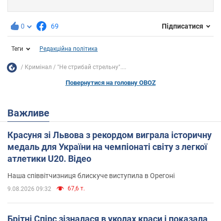
0
69
Підписатися
Теги
Редакційна політика
Кримінал
"Не стрибай стрельну"....
Повернутися на головну OBOZ
Важливе
Красуня зі Львова з рекордом виграла історичну
медаль для України на чемпіонаті світу з легкої
атлетики U20. Відео
Наша співвітчизниця блискуче виступила в Орегоні
67,6 т.
9.08.2026 09:32
Брітні Спірс зізналася в уколах краси і показала