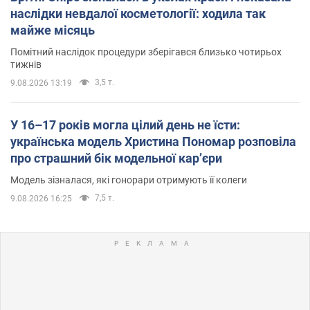
наслідки невдалої косметології: ходила так
майже місяць
Помітний наслідок процедури зберігався близько чотирьох
тижнів
3,5 т.
9.08.2026 13:19
У 16–17 років могла цілий день не їсти:
українська модель Христина Пономар розповіла
про страшний бік модельної кар’єри
Модель зізналася, які гонорари отримують її колеги
7,5 т.
9.08.2026 16:25