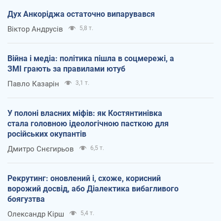
Дух Анкоріджа остаточно випарувався
Віктор Андрусів
5,8 т.
Війна і медіа: політика пішла в соцмережі, а
ЗМІ грають за правилами ютуб
Павло Казарін
3,1 т.
У полоні власних міфів: як Костянтинівка
стала головною ідеологічною пасткою для
російських окупантів
Дмитро Снєгирьов
6,5 т.
Рекрутинг: оновлений і, схоже, корисний
ворожий досвід, або Діалектика вибагливого
боягузтва
Олександр Кірш
5,4 т.