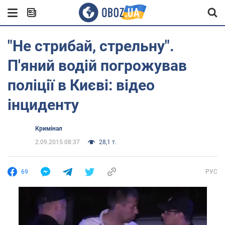
"Не стрибай, стрельну".
П'яний водій погрожував
поліції в Києві: відео
інциденту
Кримінал
2.09.2015 08:37
28,1 т.
69
РУС