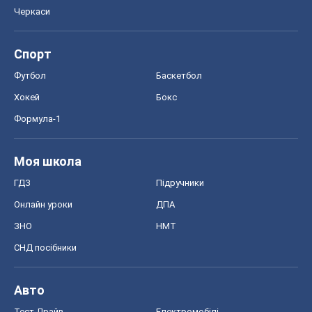
Черкаси
Спорт
Футбол
Баскетбол
Хокей
Бокс
Формула-1
Моя школа
ГДЗ
Підручники
Онлайн уроки
ДПА
ЗНО
НМТ
СНД посібники
Авто
Тест Драйв
Електромобілі