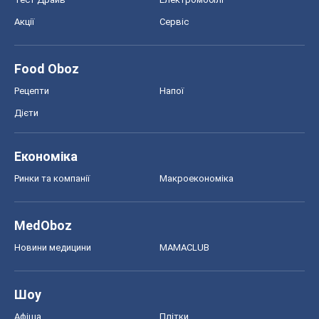
Акції
Сервіс
Food Oboz
Рецепти
Напої
Дієти
Економіка
Ринки та компанії
Макроекономіка
MedOboz
Новини медицини
MAMACLUB
Шоу
Афіша
Плітки