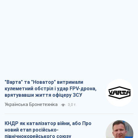
"Варта" та "Новатор" витримали
кулеметний обстріл і удар FPV-дрона,
врятувавши життя офіцеру ЗСУ
Українська Бронетехніка
3,0 т.
КНДР як каталізатор війни, або Про
новий етап російсько-
північнокорейського союзу