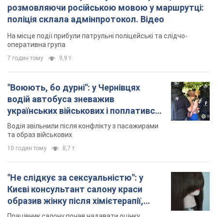
розмовляючи російською мовою у маршрутці:
поліція склала адмінпротокол. Відео
На місце події прибули патрульні поліцейські та слідчо-
оперативна група
7 годин тому
9,9 т.
"Воюють, бо дурні": у Чернівцях
водій автобуса зневажив
українських військових і поплатився.
Відео
Водія звільнили після конфлікту з пасажирами
та образ військових
10 годин тому
8,7 т.
"Не слідкує за сексуальністю": у
Києві консультант салону краси
образив жінку після хімієтерапії,
розгорівся скандал. Фото
Працівник салону почав надавати оцінку