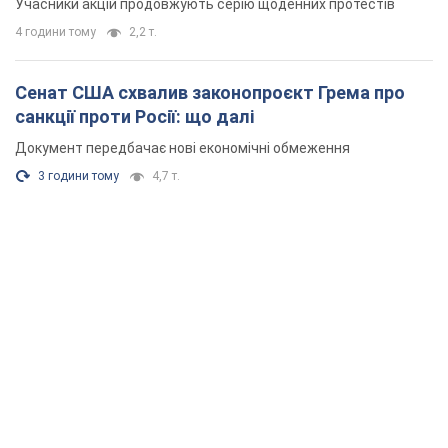
Учасники акцій продовжують серію щоденних протестів
4 години тому
2,2 т.
Сенат США схвалив законопроєкт Грема про
санкції проти Росії: що далі
Документ передбачає нові економічні обмеження
3 години тому
4,7 т.