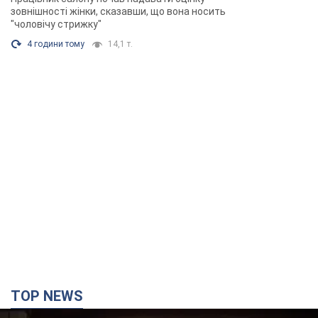
зовнішності жінки, сказавши, що вона носить
"чоловічу стрижку"
4 години тому
14,1 т.
TOP NEWS