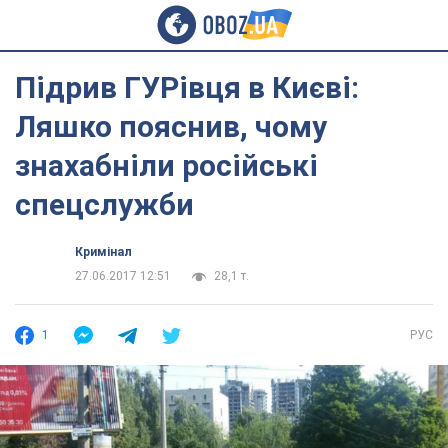
Підрив ГУРівця в Києві:
Ляшко пояснив, чому
знахабніли російські
спецслужби
Кримінал
27.06.2017 12:51
28,1 т.
1
РУС