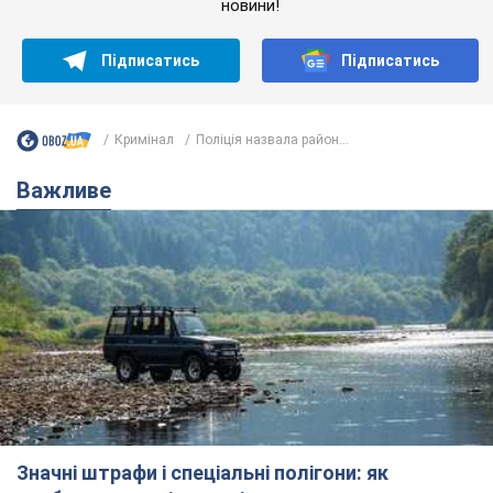
новини!
Підписатись
Підписатись
Кримінал
Поліція назвала район...
Важливе
Значні штрафи і спеціальні полігони: як