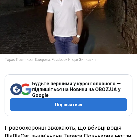
Будьте першими у курсі головного —
підпишіться на Новини на OBOZ.UA у
Google
Підписатися
Правоохоронці вважають, що вбивці водія
BlaBlaCar львів'янина Тараса Познякова могли