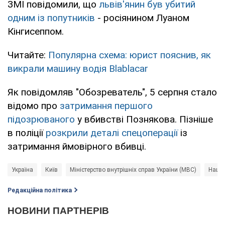
ЗМІ повідомили, що
львів'янин був убитий
одним із попутників
- росіянином Луаном
Кінгисеппом.
Читайте:
Популярна схема: юрист пояснив, як
викрали машину водія Blablacar
Як повідомляв "Обозреватель", 5 серпня стало
відомо про
затримання першого
підозрюваного
у вбивстві Познякова. Пізніше
в поліції
розкрили деталі спецоперації
із
затримання ймовірного вбивці.
Україна
Київ
Міністерство внутрішніх справ України (МВС)
Націо
Редакційна політика