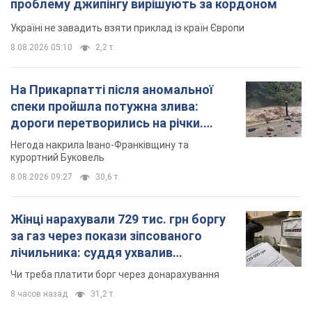
проблему джипінгу вирішують за кордоном
Україні не завадить взяти приклад із країн Європи
8.08.2026 05:10
2,2 т.
На Прикарпатті після аномальної
спеки пройшла потужна злива:
дороги перетворились на річки.
Відео
Негода накрила Івано-Франківщину та
курортний Буковель
8.08.2026 09:27
30,6 т.
Жінці нарахували 729 тис. грн боргу
за газ через покази зіпсованого
лічильника: суддя ухвалив
неочікуване рішення
Чи треба платити борг через донарахування
8 часов назад
31,2 т.