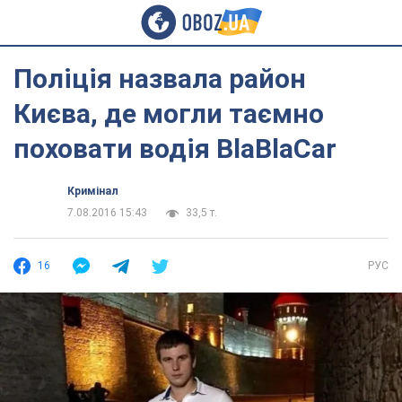
Поліція назвала район
Києва, де могли таємно
поховати водія BlaBlaCar
Кримінал
7.08.2016 15:43
33,5 т.
16
РУС