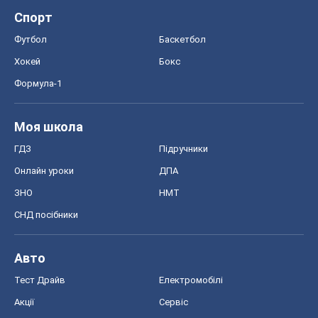
Спорт
Футбол
Баскетбол
Хокей
Бокс
Формула-1
Моя школа
ГДЗ
Підручники
Онлайн уроки
ДПА
ЗНО
НМТ
СНД посібники
Авто
Тест Драйв
Електромобілі
Акції
Сервіс