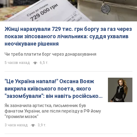
Жінці нарахували 729 тис. грн боргу за газ через
покази зіпсованого лічильника: суддя ухвалив
неочікуване рішення
Чи треба платити борг через донарахування
5 часов назад
6,5 т.
"Це Україна напала!" Оксана Вояж
викрила київського поета, якого
"зазомбували": він навіть російської
не знав, а тепер хоче геноциду
Як зазначила артистка, письменник був
українців
фанатом України, але після переїзду в РФ йому
"промили мозок"
3 часа назад
3,9 т.