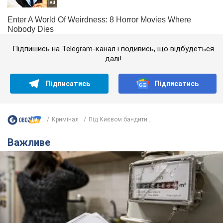
Підпишись на Telegram-канал і подивись, що відбудеться
далі!
Підписатись
Підписатись
Кримінал
Під Києвом бандити...
Важливе