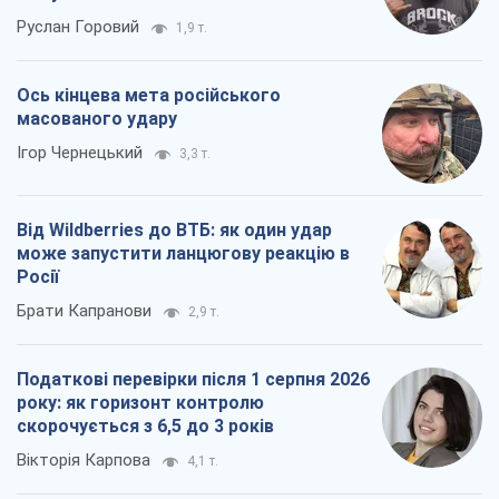
Руслан Горовий
1,9 т.
Ось кінцева мета російського
масованого удару
Ігор Чернецький
3,3 т.
Від Wildberries до ВТБ: як один удар
може запустити ланцюгову реакцію в
Росії
Брати Капранови
2,9 т.
Податкові перевірки після 1 серпня 2026
року: як горизонт контролю
скорочується з 6,5 до 3 років
Вікторія Карпова
4,1 т.