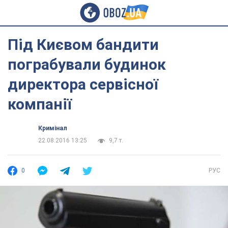
Під Києвом бандити
пограбували будинок
директора сервісної
компанії
Кримінал
22.08.2016 13:25
9,7 т.
0
РУС