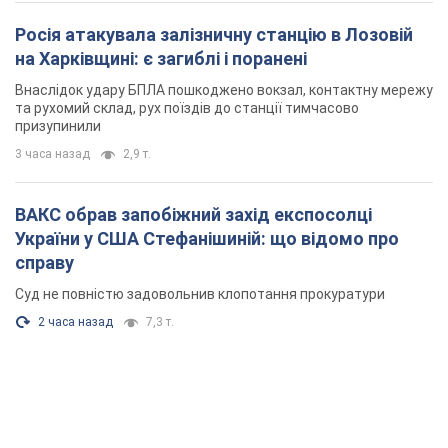
Росія атакувала залізничну станцію в Лозовій
на Харківщині: є загиблі і поранені
Внаслідок удару БПЛА пошкоджено вокзал, контактну мережу
та рухомий склад, рух поїздів до станції тимчасово
призупинили
3 часа назад
2,9 т.
ВАКС обрав запобіжний захід експосолці
України у США Стефанішиній: що відомо про
справу
Суд не повністю задовольнив клопотання прокуратури
2 часа назад
7,3 т.