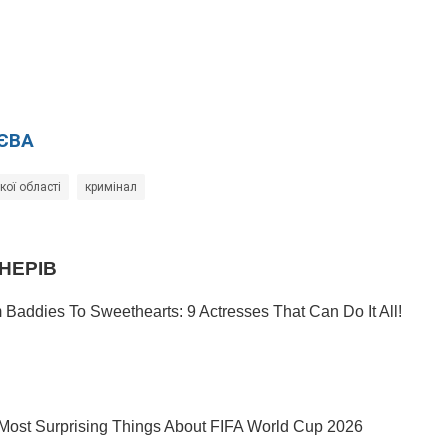
ЄВА
кої області
кримінал