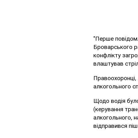
"Перше повідомл
Броварського ра
конфлікту загр
влаштував стріля
Правоохоронці, 
алкогольного сп
Щодо водія бул
(керування тран
алкогольного, н
відправився піш