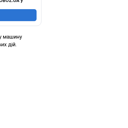
 OBOZ.UA у
у машину
их дій.