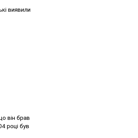
ькі виявили
що він брав
04 році був