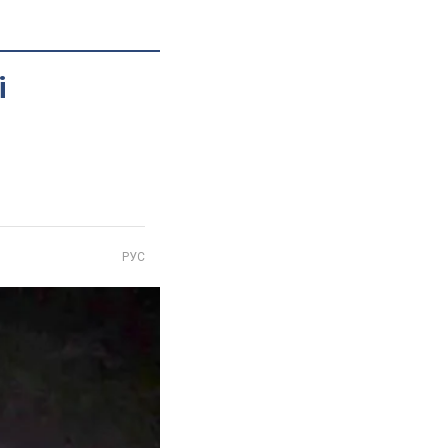
і
РУС