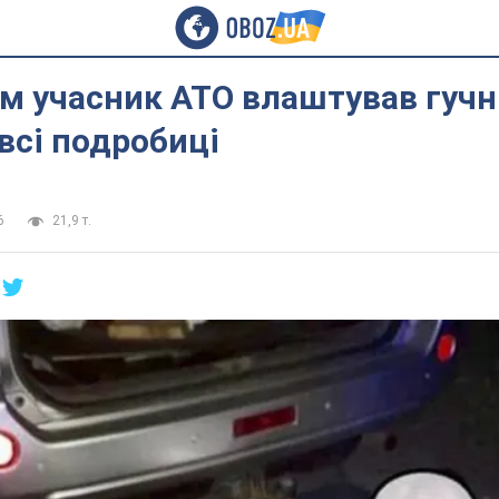
м учасник АТО влаштував гучн
 всі подробиці
6
21,9 т.