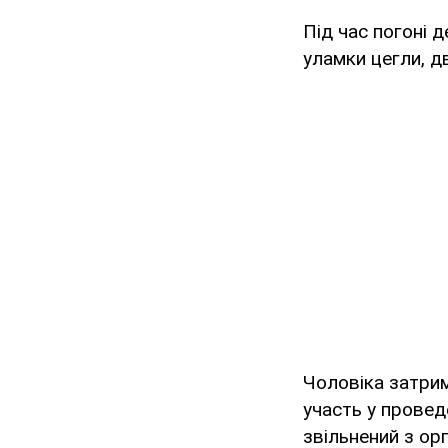
Під час погоні 
уламки цегли, дв
Чоловіка затрим
участь у проведе
звільнений з орг