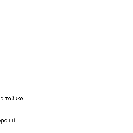
що той же
оронці