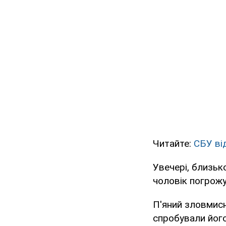
Читайте:
СБУ ві
Увечері, близьк
чоловік погрожу
П'яний зловмисн
спробували його