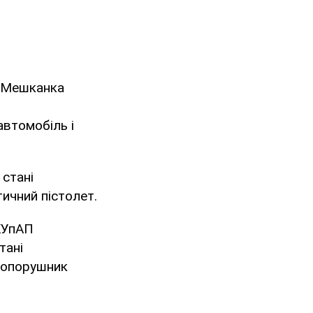
. Мешканка
втомобіль і
 стані
тичний пістолет.
КУпАП
тані
авопорушник