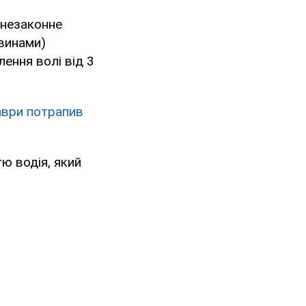
(незаконне
винами)
ення волі від 3
аври потрапив
ю водія, який