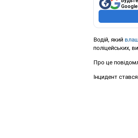
Будьте
Google
Водій, який
влаш
поліцейських, в
Про це повідомля
Інцидент стався