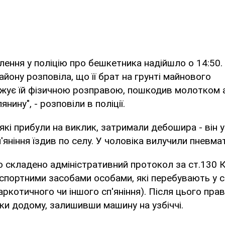
ення у поліцію про бешкетника надійшло о 14:50
йону розповіла, що її брат на грунті майнового
ожує їй фізичною розправою, пошкодив молотком а
нину", - розповіли в поліції.
які прибули на виклик, затримали дебошира - він у
'яніння їздив по селу. У чоловіка вилучили пневма
о складено адміністративний протокол за ст.130 
спортними засобами особами, які перебувають у с
аркотичного чи іншого сп'яніння). Після цього пр
ки додому, залишивши машину на узбіччі.