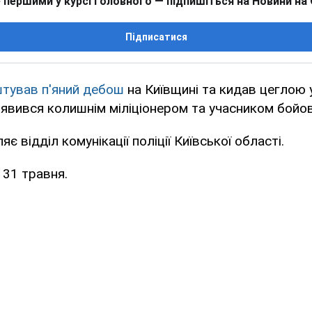
 першими у курсі головного — підпишіться на Новини на
Підписатися
тував п'яний дебош
на Київщині та кидав цеглою 
иявився колишнім міліціонером та учасником бойов
є відділ комунікації поліції Київської області.
 31 травня.