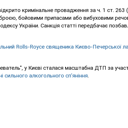
ідкрито кримінальне провадження за ч. 1 ст. 263 
зброєю, бойовими припасами або вибуховими речо
одексу України. Санкція статті передбачає позбавл
льний Rolls-Royce священика Києво-Печерської л
еватель", у Києві сталася масштабна ДТП за участ
ні сильного алкогольного сп'яніння
.